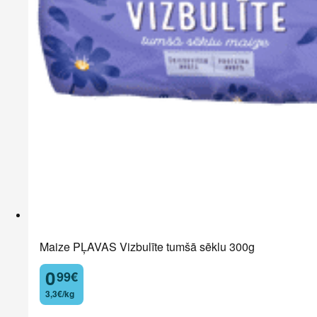
Maize PĻAVAS Vizbulīte tumšā sēklu 300g
0
99
€
.
3,3€/kg