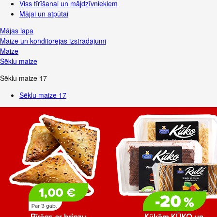
Viss tīrīšanai un mājdzīvniekiem
Mājai un atpūtai
Mājas lapa
Maize un konditorejas izstrādājumi
Maize
Sēklu maize
Sēklu maize
17
Sēklu maize
17