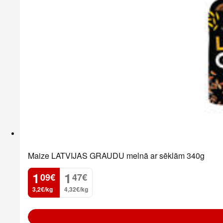
Maize LATVIJAS GRAUDU melnā ar sēklām 340g
1
1
09
€
47
€
.
.
3,2€/kg
4,32€/kg