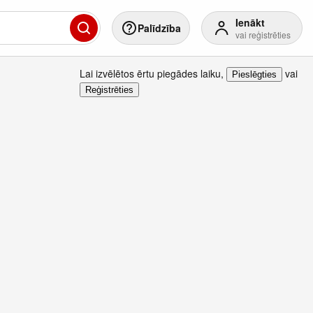
Ienākt
Palīdzība
vai reģistrēties
Lai izvēlētos ērtu piegādes laiku
,
vai
Pieslēgties
Reģistrēties