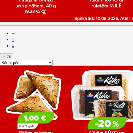
«
1
»
Filtrs