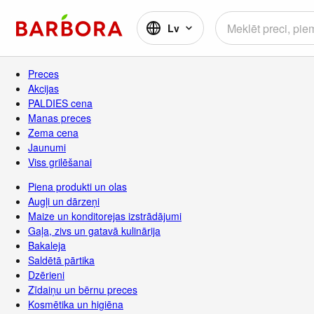
Lv
Preces
Akcijas
PALDIES cena
Manas preces
Zema cena
Jaunumi
Viss grilēšanai
Piena produkti un olas
Augļi un dārzeņi
Maize un konditorejas izstrādājumi
Gaļa, zivs un gatavā kulinārija
Bakaleja
Saldētā pārtika
Dzērieni
Zīdaiņu un bērnu preces
Kosmētika un higiēna