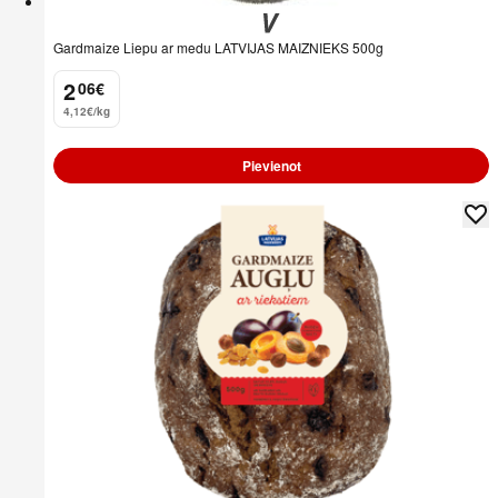
Gardmaize Liepu ar medu LATVIJAS MAIZNIEKS 500g
2
06
€
.
4,12€/kg
Pievienot