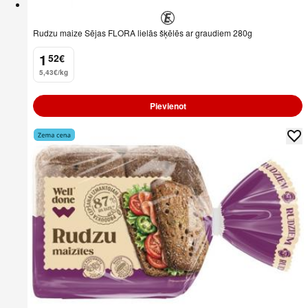
Rudzu maize Sējas FLORA lielās šķēlēs ar graudiem 280g
1
52
€
.
5,43€/kg
Pievienot