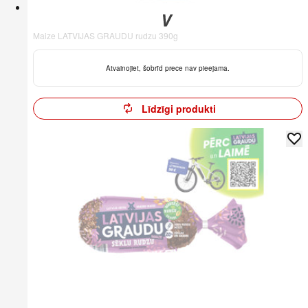
Maize LATVIJAS GRAUDU rudzu 390g
Atvainojiet, šobrīd prece nav pieejama.
Līdzīgi produkti