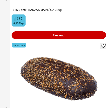
Rudzu rikas HANZAS MAIZNĪCA 330g
1
37
€
.
4,15€/kg
Pievienot