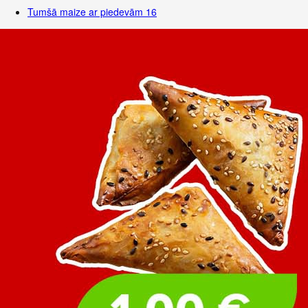
Tumšā maize ar piedevām
16