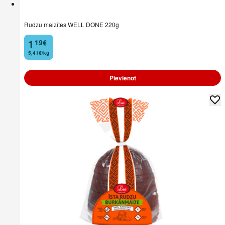
Rudzu maizītes WELL DONE 220g
1
19
€
.
5,41€/kg
Pievienot