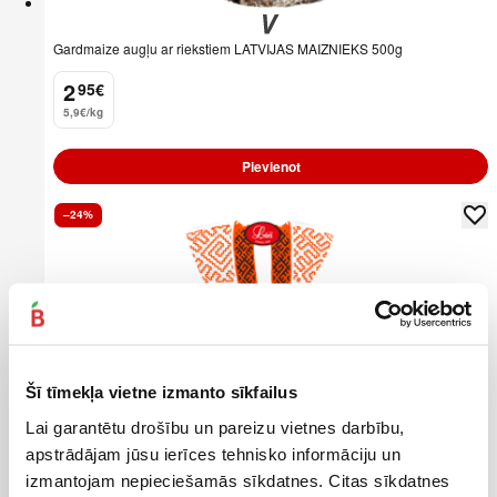
Gardmaize augļu ar riekstiem LATVIJAS MAIZNIEKS 500g
2
95
€
.
5,9€/kg
Pievienot
–24%
Šī tīmekļa vietne izmanto sīkfailus
Lai garantētu drošību un pareizu vietnes darbību,
apstrādājam jūsu ierīces tehnisko informāciju un
izmantojam nepieciešamās sīkdatnes. Citas sīkdatnes