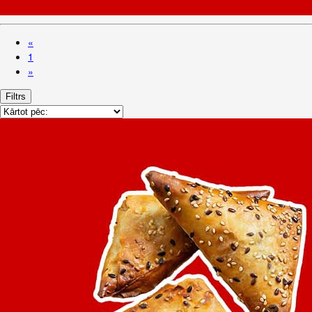
«
1
»
Filtrs