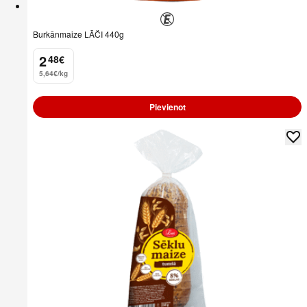
Burkānmaize LĀČI 440g
2
48
€
.
5,64€/kg
Pievienot