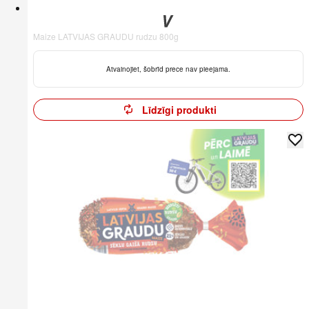
Maize LATVIJAS GRAUDU rudzu 800g
Atvainojiet, šobrīd prece nav pieejama.
Līdzīgi produkti