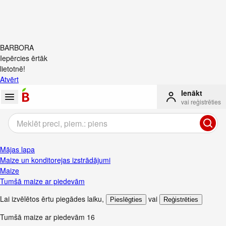
BARBORA
Iepērcies ērtāk
lietotnē!
Atvērt
Ienākt
vai reģistrēties
Mājas lapa
Maize un konditorejas izstrādājumi
Maize
Tumšā maize ar piedevām
Lai izvēlētos ērtu piegādes laiku
,
vai
Pieslēgties
Reģistrēties
Tumšā maize ar piedevām
16