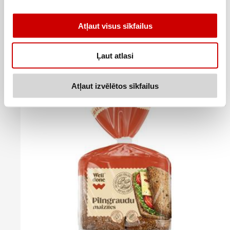
Pilngraudu rudzu rikas HANZAS MAIZNĪCA 360g
Atļaut visus sīkfailus
1
47
€
.
4,08€/kg
Ļaut atlasi
Pievienot
Atļaut izvēlētos sīkfailus