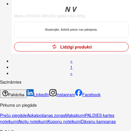
Maize LATVIJAS GRAUDU gaišā rudzu 800g
Atvainojiet, šobrīd prece nav pieejama.
Līdzīgi produkti
«
1
»
Sazināmies
LinkedIn
Instagram
Facebook
Palīdzība
Pirkums un piegāde
Preču piegāde
Apkalpošanas zonas
Maksājumi
PALDIES kartes
noteikumi
Akciju noteikumi
Kuponu noteikumi
Dāvanu kampaņas