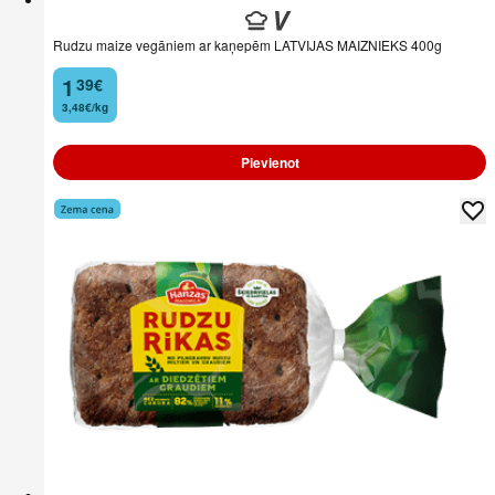
Rudzu maize vegāniem ar kaņepēm LATVIJAS MAIZNIEKS 400g
1
39
€
.
3,48€/kg
Pievienot