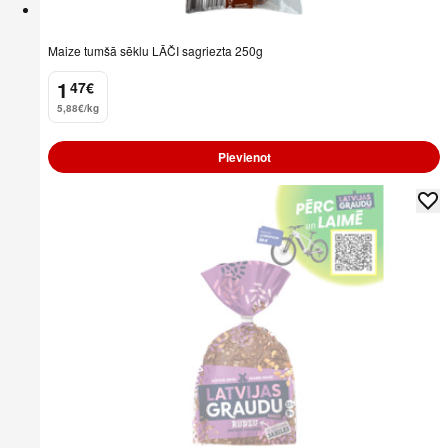
Maize tumšā sēklu LĀČI sagriezta 250g
1
47
€
.
5,88€/kg
Pievienot