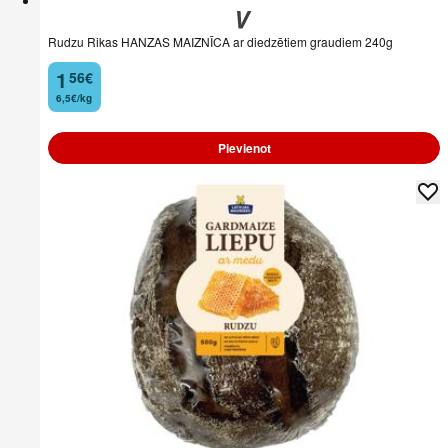
Rudzu Rikas HANZAS MAIZNĪCA ar diedzētiem graudiem 240g
1
56
€
.
6,5€/kg
Pievienot