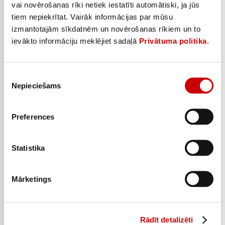
vai novērošanas rīki netiek iestatīti automātiski, ja jūs
tiem nepiekrītat. Vairāk informācijas par mūsu
Burkānmaize LĀČI 310g
izmantotajām sīkdatnēm un novērošanas rīkiem un to
1
1
39
€
84
€
ievākto informāciju meklējiet sadaļā
Privātuma politika
.
.
.
4,49€/kg
5,94€/kg
Piekrišanas
Pievienot
Nepieciešams
izvēle
Preferences
Statistika
Mārketings
Rādīt detalizēti