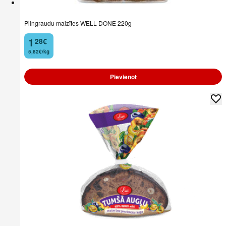
Pilngraudu maizītes WELL DONE 220g
1
28
€
.
5,82€/kg
Pievienot