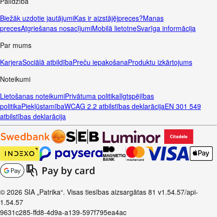
Palīdzība
Biežāk uzdotie jautājumi
Kas ir aizstājējpreces?
Manas
preces
Atgriešanas nosacījumi
Mobilā lietotne
Svarīga informācija
Par mums
Karjera
Sociālā atbildība
Preču iepakošana
Produktu izkārtojums
Noteikumi
Lietošanas noteikumi
Privātuma politika
Ilgtspējības
politika
Piekļūstamība
WCAG 2.2 atbilstības deklarācija
EN 301 549
atbilstības deklarācija
© 2026 SIA „Patrika“. Visas tiesības aizsargātas
81
v1.54.57
/api-
1.54.57
9631c285-ffd8-4d9a-a139-597f795ea4ac