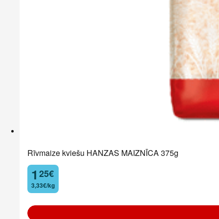
Rīvmaize kviešu HANZAS MAIZNĪCA 375g
1
25
€
.
3,33€/kg