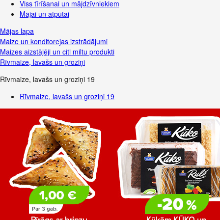
Viss tīrīšanai un mājdzīvniekiem
Mājai un atpūtai
Mājas lapa
Maize un konditorejas izstrādājumi
Maizes aizstājēji un citi miltu produkti
Rīvmaize, lavašs un groziņi
Rīvmaize, lavašs un groziņi
19
Rīvmaize, lavašs un groziņi
19