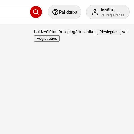
Ienākt
Palīdzība
vai reģistrēties
Lai izvēlētos ērtu piegādes laiku
,
vai
Pieslēgties
Reģistrēties