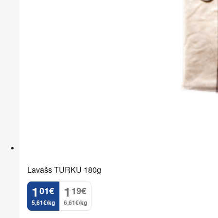
Lavašs TURKU 180g
1
1
01
€
19
€
.
.
5,61€/kg
6,61€/kg