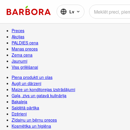
Lv
Preces
Akcijas
PALDIES cena
Manas preces
Zema cena
Jaunumi
Viss grilēšanai
Piena produkti un olas
Augļi un dārzeņi
Maize un konditorejas izstrādājumi
Gaļa, zivs un gatavā kulinārija
Bakaleja
Saldētā pārtika
Dzērieni
Zīdaiņu un bērnu preces
Kosmētika un higiēna