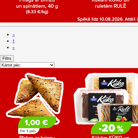
«
1
»
Filtrs