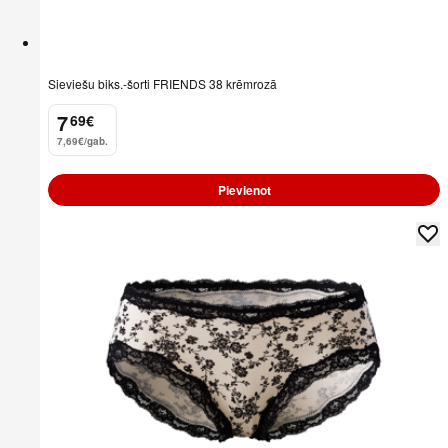
Sieviešu biks.-šorti FRIENDS 38 krēmrozā
7
69
€
.
7,69€/gab.
Pievienot