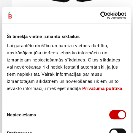
Sieviešu biksītes maxi FRIENDS, 50-52, melnas
8
99
€
.
Šī tīmekļa vietne izmanto sīkfailus
8,99€/gab.
Lai garantētu drošību un pareizu vietnes darbību,
Pievienot
apstrādājam jūsu ierīces tehnisko informāciju un
izmantojam nepieciešamās sīkdatnes. Citas sīkdatnes
vai novērošanas rīki netiek iestatīti automātiski, ja jūs
tiem nepiekrītat. Vairāk informācijas par mūsu
izmantotajām sīkdatnēm un novērošanas rīkiem un to
ievākto informāciju meklējiet sadaļā
Privātuma politika
.
Piekrišanas
Nepieciešams
izvēle