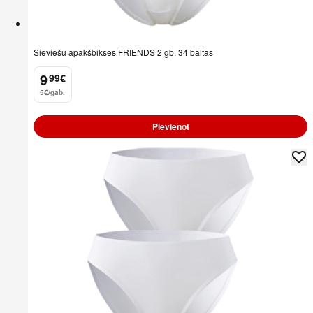
Sieviešu apakšbikses FRIENDS 2 gb. 34 baltas
9
99
€
.
5€/gab.
Pievienot