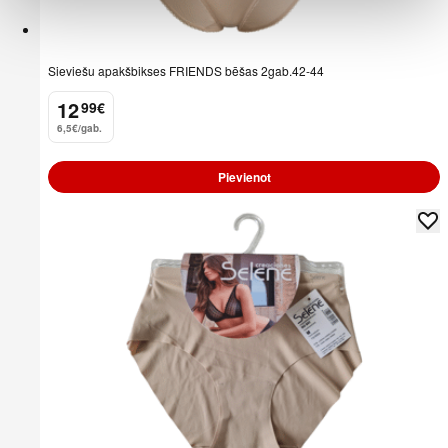
Sieviešu apakšbikses FRIENDS bēšas 2gab.42-44
12
99
€
.
6,5€/gab.
Pievienot