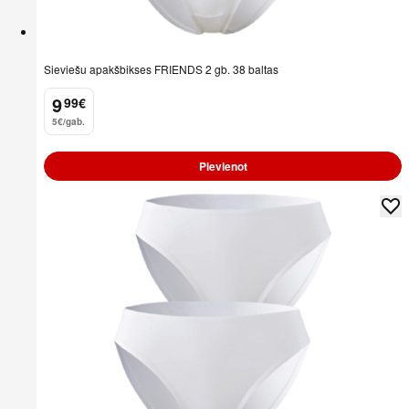
Sieviešu apakšbikses FRIENDS 2 gb. 38 baltas
9
99
€
.
5€/gab.
Pievienot