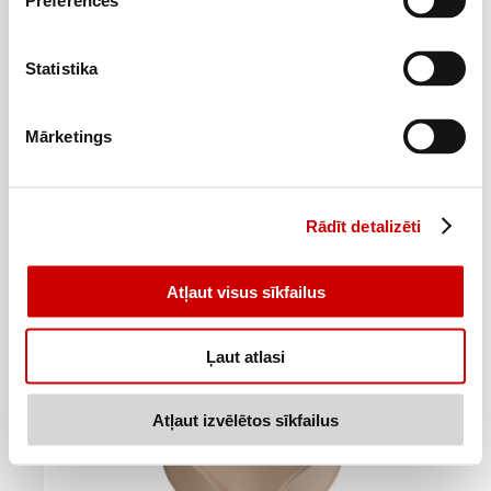
Preferences
Statistika
Sieviešu biksītes maxi FRIENDS, 54-56, melnas
8
99
€
.
Mārketings
8,99€/gab.
Pievienot
Rādīt detalizēti
Atļaut visus sīkfailus
Ļaut atlasi
Atļaut izvēlētos sīkfailus