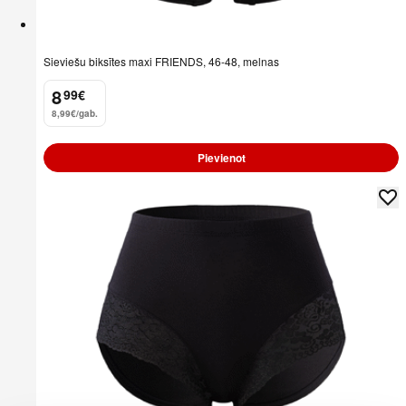
Sieviešu biksītes maxi FRIENDS, 46-48, melnas
8
99
€
.
8,99€/gab.
Pievienot