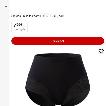
Sieviešu biksītes-šorti FRIENDS, 42, balti
7
99
€
.
7,99€/gab.
Pievienot