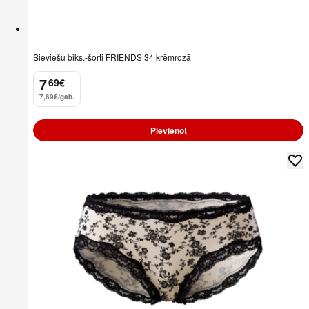
Sieviešu biks.-šorti FRIENDS 34 krēmrozā
7
69
€
.
7,69€/gab.
Pievienot