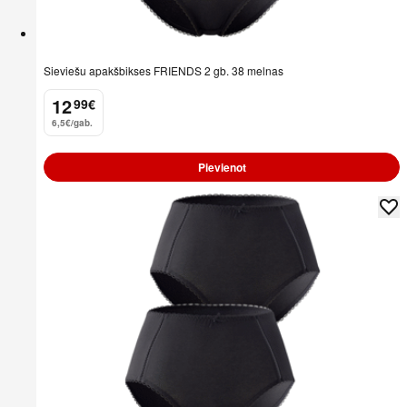
Sieviešu apakšbikses FRIENDS 2 gb. 38 melnas
12
99
€
.
6,5€/gab.
Pievienot