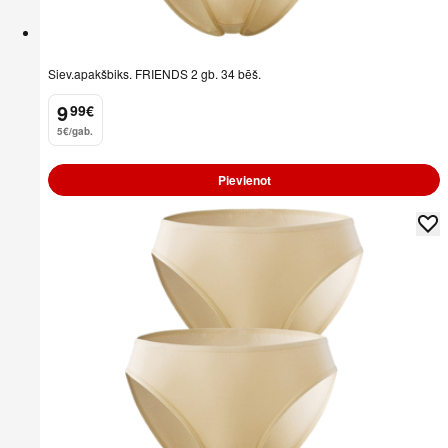
Siev.apakšbiks. FRIENDS 2 gb. 34 bēš.
9
99
€
.
5€/gab.
Pievienot