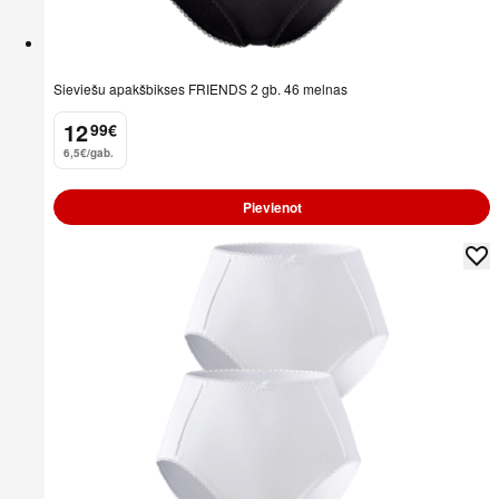
Sieviešu apakšbikses FRIENDS 2 gb. 46 melnas
12
99
€
.
6,5€/gab.
Pievienot