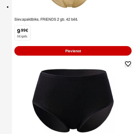
Siev.apakšbiks. FRIENDS 2 gb. 42 bēš.
9
99
€
.
5€/gab.
Pievienot