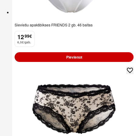
Sieviešu apakšbikses FRIENDS 2 gb. 46 baltas
12
99
€
.
6,5€/gab.
Pievienot