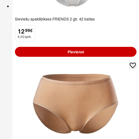
Sieviešu apakšbikses FRIENDS 2 gb. 42 baltas
12
99
€
.
6,5€/gab.
Pievienot