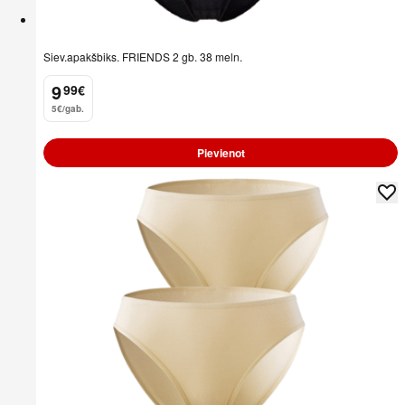
Siev.apakšbiks. FRIENDS 2 gb. 38 meln.
9
99
€
.
5€/gab.
Pievienot