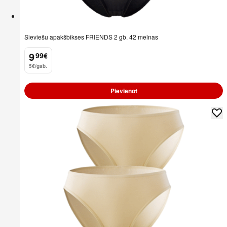
Sieviešu apakšbikses FRIENDS 2 gb. 42 melnas
9
99
€
.
5€/gab.
Pievienot