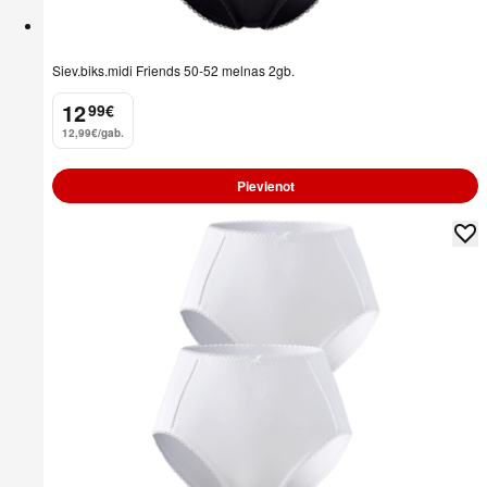
Siev.biks.midi Friends 50-52 melnas 2gb.
12
99
€
.
12,99€/gab.
Pievienot