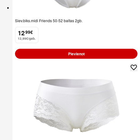
Siev.biks.midi Friends 50-52 baltas 2gb.
12
99
€
.
12,99€/gab.
Pievienot