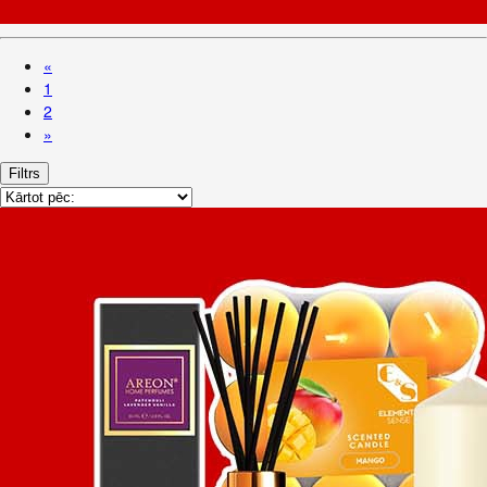
«
1
2
»
Filtrs