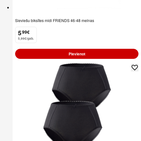
Sieviešu biksītes midi FRIENDS 46-48 melnas
5
99
€
.
5,99€/gab.
Pievienot