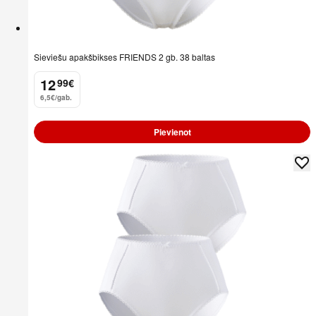
Sieviešu apakšbikses FRIENDS 2 gb. 38 baltas
12
99
€
.
6,5€/gab.
Pievienot