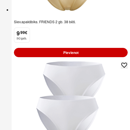
Siev.apakšbiks. FRIENDS 2 gb. 38 bēš.
9
99
€
.
5€/gab.
Pievienot