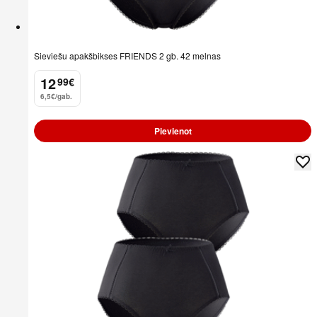
Sieviešu apakšbikses FRIENDS 2 gb. 42 melnas
12
99
€
.
6,5€/gab.
Pievienot