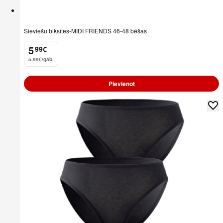
Sieviešu biksītes-MIDI FRIENDS 46-48 bēšas
5
99
€
.
5,99€/gab.
Pievienot