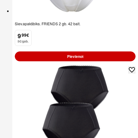
Siev.apakšbiks. FRIENDS 2 gb. 42 balt.
9
99
€
.
5€/gab.
Pievienot