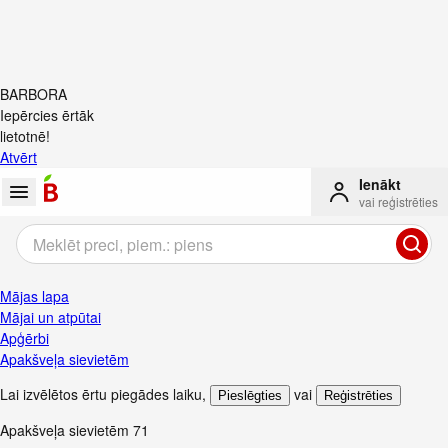
BARBORA
Iepērcies ērtāk
lietotnē!
Atvērt
Ienākt
vai reģistrēties
Mājas lapa
Mājai un atpūtai
Apģērbi
Apakšveļa sievietēm
Lai izvēlētos ērtu piegādes laiku
,
vai
Pieslēgties
Reģistrēties
Apakšveļa sievietēm
71