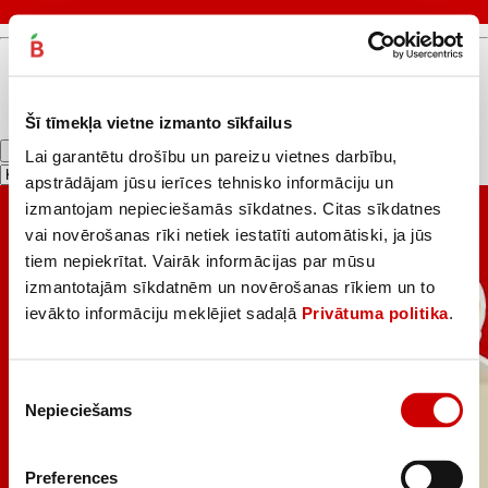
«
1
»
Šī tīmekļa vietne izmanto sīkfailus
Filtrs
Lai garantētu drošību un pareizu vietnes darbību,
apstrādājam jūsu ierīces tehnisko informāciju un
izmantojam nepieciešamās sīkdatnes. Citas sīkdatnes
vai novērošanas rīki netiek iestatīti automātiski, ja jūs
tiem nepiekrītat. Vairāk informācijas par mūsu
izmantotajām sīkdatnēm un novērošanas rīkiem un to
ievākto informāciju meklējiet sadaļā
Privātuma politika
.
Piekrišanas
Nepieciešams
izvēle
Preferences