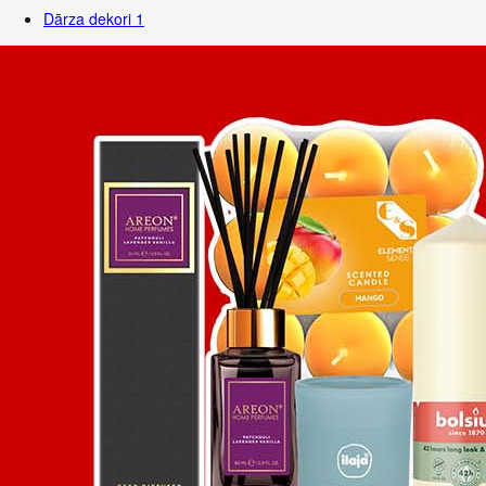
Dārza dekori
1