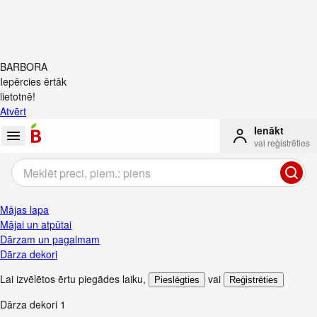
BARBORA
Iepērcies ērtāk
lietotnē!
Atvērt
Ienākt
vai reģistrēties
Mājas lapa
Mājai un atpūtai
Dārzam un pagalmam
Dārza dekori
Lai izvēlētos ērtu piegādes laiku
,
vai
Pieslēgties
Reģistrēties
Dārza dekori
1