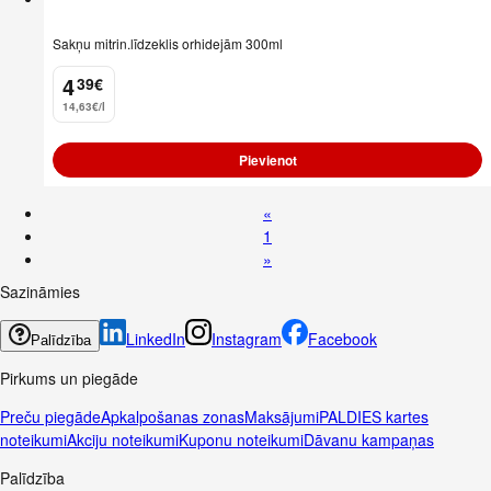
Sakņu mitrin.līdzeklis orhidejām 300ml
4
39
€
.
14,63€/l
Pievienot
«
1
»
Sazināmies
LinkedIn
Instagram
Facebook
Palīdzība
Pirkums un piegāde
Preču piegāde
Apkalpošanas zonas
Maksājumi
PALDIES kartes
noteikumi
Akciju noteikumi
Kuponu noteikumi
Dāvanu kampaņas
Palīdzība