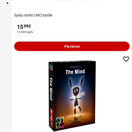
Spēļu kartis UNO ballīte
15
99
€
.
15,99€/gab.
Pievienot