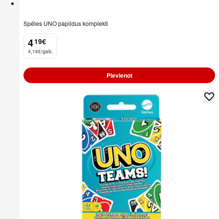
Spēles UNO papildus komplekti
4
19
€
.
4,19€/gab.
Pievienot