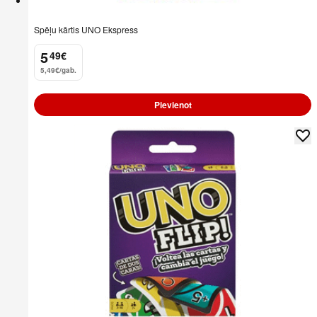
Spēļu kārtis UNO Ekspress
5
49
€
.
5,49€/gab.
Pievienot