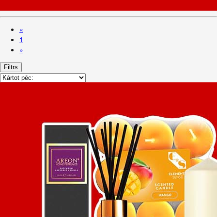
«
1
»
Filtrs