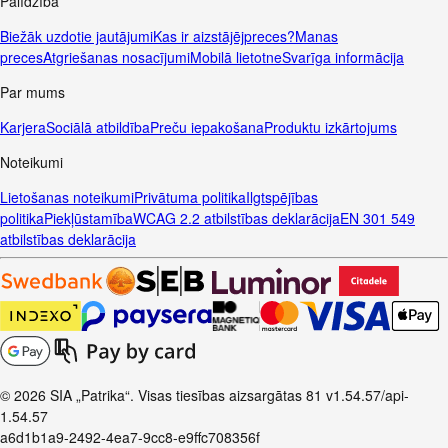
Palīdzība
Biežāk uzdotie jautājumi
Kas ir aizstājējpreces?
Manas
preces
Atgriešanas nosacījumi
Mobilā lietotne
Svarīga informācija
Par mums
Karjera
Sociālā atbildība
Preču iepakošana
Produktu izkārtojums
Noteikumi
Lietošanas noteikumi
Privātuma politika
Ilgtspējības
politika
Piekļūstamība
WCAG 2.2 atbilstības deklarācija
EN 301 549
atbilstības deklarācija
© 2026 SIA „Patrika“. Visas tiesības aizsargātas
81
v1.54.57
/api-
1.54.57
a6d1b1a9-2492-4ea7-9cc8-e9ffc708356f