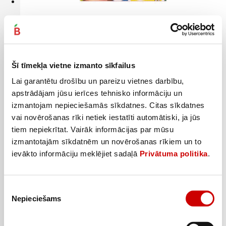
Galda spēlē Uno Juniors MATTEL GAMES
7
59
€
.
7,59€/gab.
Šī tīmekļa vietne izmanto sīkfailus
Pievienot
Lai garantētu drošību un pareizu vietnes darbību,
apstrādājam jūsu ierīces tehnisko informāciju un
izmantojam nepieciešamās sīkdatnes. Citas sīkdatnes
vai novērošanas rīki netiek iestatīti automātiski, ja jūs
tiem nepiekrītat. Vairāk informācijas par mūsu
izmantotajām sīkdatnēm un novērošanas rīkiem un to
ievākto informāciju meklējiet sadaļā
Privātuma politika
.
Piekrišanas
Nepieciešams
izvēle