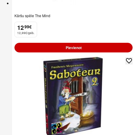
Kāršu spēle The Mind
12
99
€
.
12,99€/gab.
Pievienot