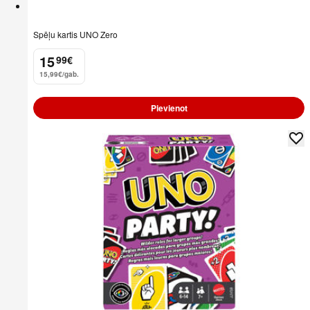
Spēļu kartis UNO Zero
15
99
€
.
15,99€/gab.
Pievienot