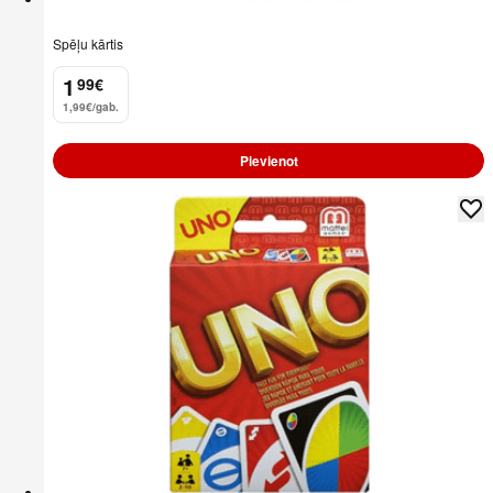
Spēļu kārtis
1
99
€
.
1,99€/gab.
Pievienot