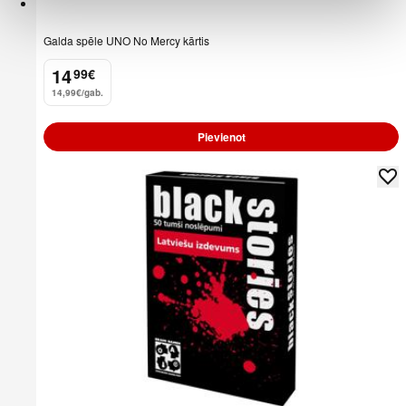
Galda spēle UNO No Mercy kārtis
14
99
€
.
14,99€/gab.
Pievienot