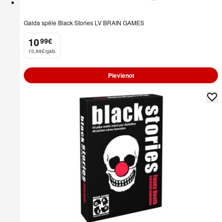
Galda spēle Black Stories LV BRAIN GAMES
10
99
€
.
10,99€/gab.
Pievienot