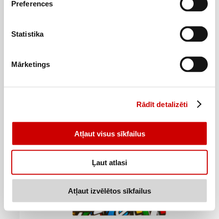
Preferences
Spēļu kartis UNO
Statistika
9
69
€
.
9,69€/gab.
Mārketings
Pievienot
Rādīt detalizēti
Atļaut visus sīkfailus
Ļaut atlasi
Atļaut izvēlētos sīkfailus