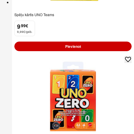
Spēļu kārtis UNO Teams
9
99
€
.
9,99€/gab.
Pievienot