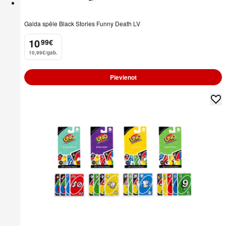
Galda spēle Black Stories Funny Death LV
10
99
€
.
10,99€/gab.
Pievienot