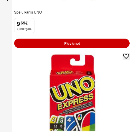
Spēļu kārtis UNO
9
69
€
.
9,69€/gab.
Pievienot