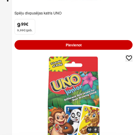
Spēļu divpusējas katris UNO
9
99
€
.
9,99€/gab.
Pievienot