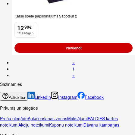
Kāršu spēle papildinājums Saboteur 2
12
99
€
.
12,99€/gab.
Pievienot
«
1
»
Sazināmies
LinkedIn
Instagram
Facebook
Palīdzība
Pirkums un piegāde
Preču piegāde
Apkalpošanas zonas
Maksājumi
PALDIES kartes
noteikumi
Akciju noteikumi
Kuponu noteikumi
Dāvanu kampaņas