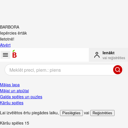
BARBORA
Iepērcies ērtāk
lietotnē!
Atvērt
Ienākt
vai reģistrēties
Mājas lapa
Mājai un atpūtai
Galda spēles un puzles
Kāršu spēles
Lai izvēlētos ērtu piegādes laiku
,
vai
Pieslēgties
Reģistrēties
Kāršu spēles
15