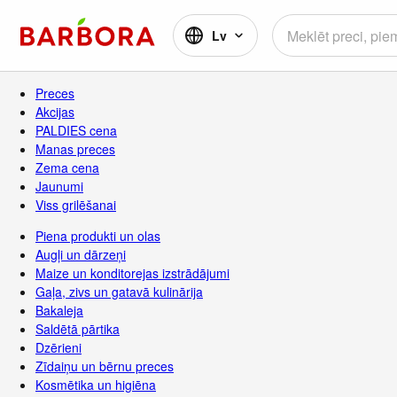
Lv
Preces
Akcijas
PALDIES cena
Manas preces
Zema cena
Jaunumi
Viss grilēšanai
Piena produkti un olas
Augļi un dārzeņi
Maize un konditorejas izstrādājumi
Gaļa, zivs un gatavā kulinārija
Bakaleja
Saldētā pārtika
Dzērieni
Zīdaiņu un bērnu preces
Kosmētika un higiēna