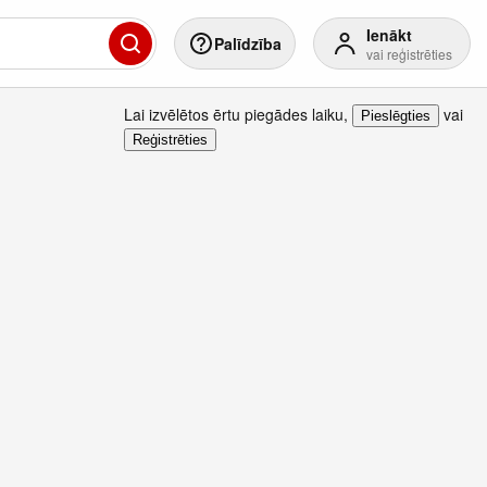
Ienākt
Palīdzība
vai reģistrēties
Lai izvēlētos ērtu piegādes laiku
,
vai
Pieslēgties
Reģistrēties