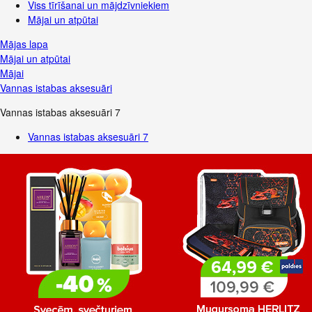
Viss tīrīšanai un mājdzīvniekiem
Mājai un atpūtai
Mājas lapa
Mājai un atpūtai
Mājai
Vannas istabas aksesuāri
Vannas istabas aksesuāri
7
Vannas istabas aksesuāri
7