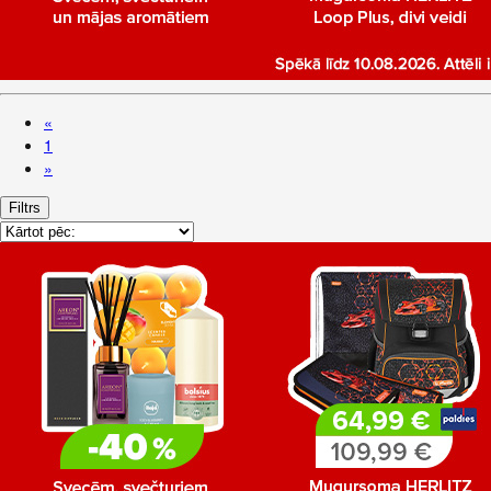
«
1
»
Filtrs