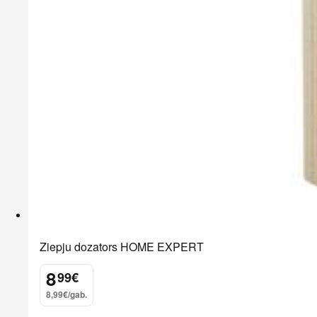
Ziepju dozators HOME EXPERT
8
99
€
.
8,99€/gab.