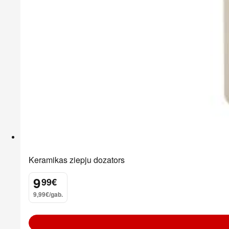
Keramikas ziepju dozators
9
99
€
.
9,99€/gab.