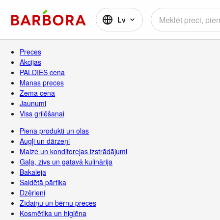
Lv
Preces
Akcijas
PALDIES cena
Manas preces
Zema cena
Jaunumi
Viss grilēšanai
Piena produkti un olas
Augļi un dārzeņi
Maize un konditorejas izstrādājumi
Gaļa, zivs un gatavā kulinārija
Bakaleja
Saldētā pārtika
Dzērieni
Zīdaiņu un bērnu preces
Kosmētika un higiēna