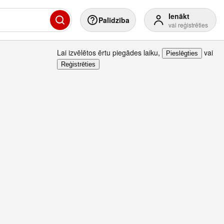
Ienākt
Palīdzība
vai reģistrēties
Lai izvēlētos ērtu piegādes laiku
,
vai
Pieslēgties
Reģistrēties