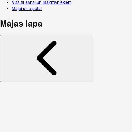
Viss tīrīšanai un mājdzīvniekiem
Mājai un atpūtai
Mājas lapa