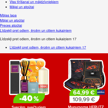
Viss tīrīšanai un mājdzīvniekiem
Mājai un atpūtai
Mājas lapa
Mājai un atpūtai
Preces atpūtai
Līdzekļi pret odiem, ērcēm un citiem kukaiņiem
Līdzekļi pret odiem, ērcēm un citiem kukaiņiem
17
Līdzekļi pret odiem, ērcēm un citiem kukaiņiem
17