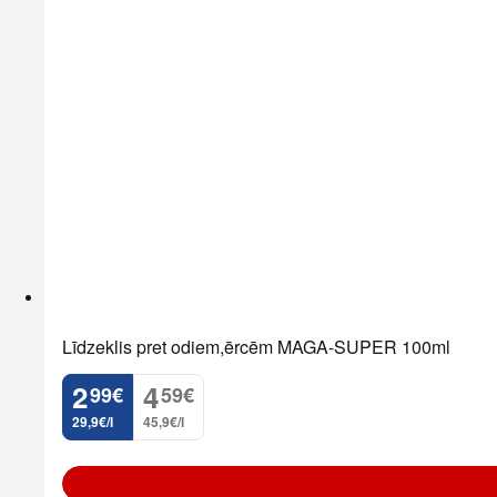
Līdzeklis pret odiem,ērcēm MAGA-SUPER 100ml
2
4
99
€
59
€
.
.
29,9€/l
45,9€/l