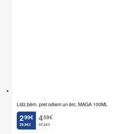
Līdz.bērn. pret odiem un ērc. MAGA 100ML
2
4
99
€
59
€
.
.
29,9€/l
45,9€/l