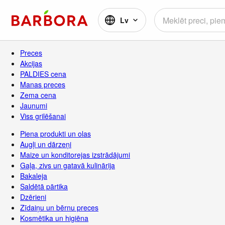
Lv
Preces
Akcijas
PALDIES cena
Manas preces
Zema cena
Jaunumi
Viss grilēšanai
Piena produkti un olas
Augļi un dārzeņi
Maize un konditorejas izstrādājumi
Gaļa, zivs un gatavā kulinārija
Bakaleja
Saldētā pārtika
Dzērieni
Zīdaiņu un bērnu preces
Kosmētika un higiēna