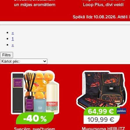
«
1
»
Filtrs