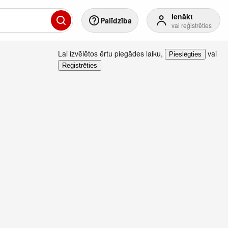
Ienākt
Palīdzība
vai reģistrēties
Lai izvēlētos ērtu piegādes laiku
,
vai
Pieslēgties
Reģistrēties