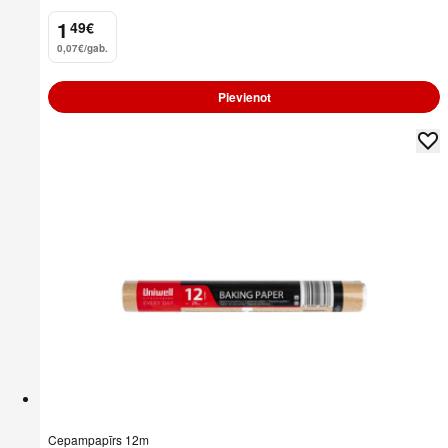
1
49
€
.
0,07€/gab.
Pievienot
Cepampapīrs 12m