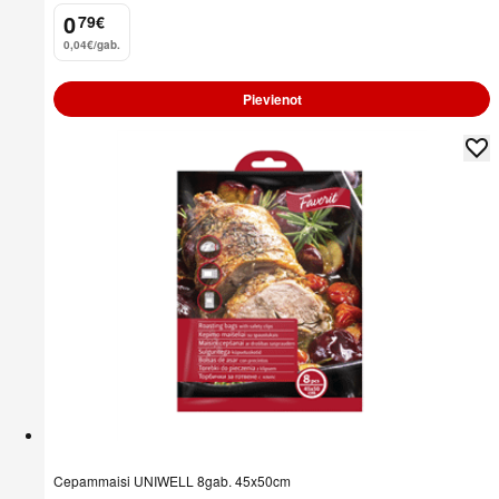
0
79
€
.
0,04€/gab.
Pievienot
Cepammaisi UNIWELL 8gab. 45x50cm