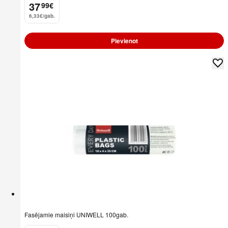
37
99
€
.
6,33€/gab.
Pievienot
Fasējamie maisiņi UNIWELL 100gab.