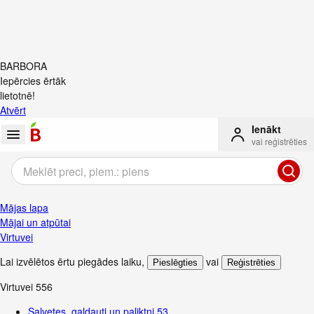
BARBORA
Iepērcies ērtāk
lietotnē!
Atvērt
Ienākt
vai reģistrēties
Mājas lapa
Mājai un atpūtai
Virtuvei
Lai izvēlētos ērtu piegādes laiku
,
vai
Pieslēgties
Reģistrēties
Virtuvei
556
Salvetes, galdauti un paliktņi
53