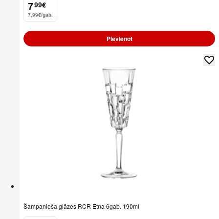
7
99
€
.
7,99€/gab.
Pievienot
Šampanieša glāzes RCR Etna 6gab. 190ml