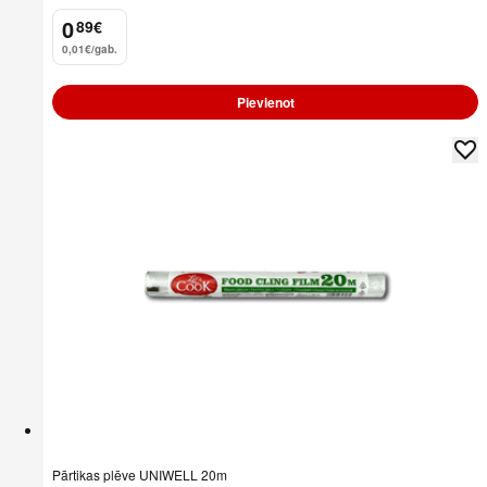
0
89
€
.
0,01€/gab.
Pievienot
Pārtikas plēve UNIWELL 20m