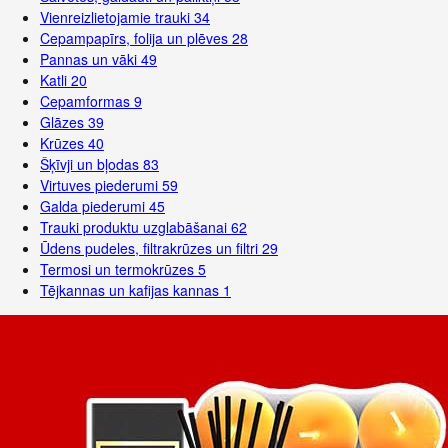
Vienreizlietojamie trauki
34
Cepampapīrs, folija un plēves
28
Pannas un vāki
49
Katli
20
Cepamformas
9
Glāzes
39
Krūzes
40
Šķīvji un bļodas
83
Virtuves piederumi
59
Galda piederumi
45
Trauki produktu uzglabāšanai
62
Ūdens pudeles, filtrakrūzes un filtri
29
Termosi un termokrūzes
5
Tējkannas un kafijas kannas
1