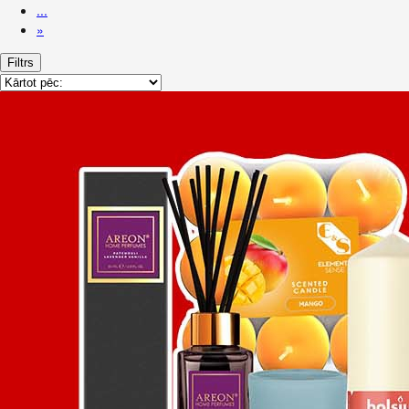
...
»
Filtrs