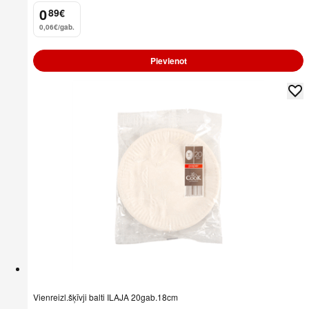
0
89
€
.
0,06€/gab.
Pievienot
Vienreizl.šķīvji balti ILAJA 20gab.18cm