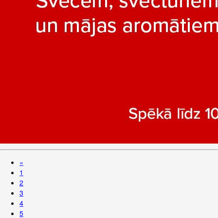
«
1
2
3
4
5