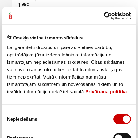
1
99
€
.
1,99€/gab.
Pievienot
Šī tīmekļa vietne izmanto sīkfailus
Lai garantētu drošību un pareizu vietnes darbību,
apstrādājam jūsu ierīces tehnisko informāciju un
izmantojam nepieciešamās sīkdatnes. Citas sīkdatnes
vai novērošanas rīki netiek iestatīti automātiski, ja jūs
tiem nepiekrītat. Vairāk informācijas par mūsu
izmantotajām sīkdatnēm un novērošanas rīkiem un to
ievākto informāciju meklējiet sadaļā
Privātuma politika
.
Piekrišanas
Nepieciešams
izvēle
Vienreizl.šķīvji balti ILAJA 40gab.23cm