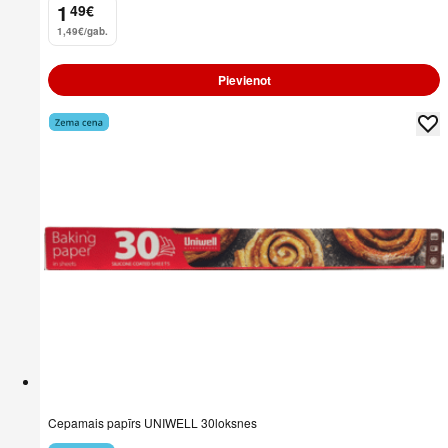
1
49
€
.
1,49€/gab.
Pievienot
Cepamais papīrs UNIWELL 30loksnes