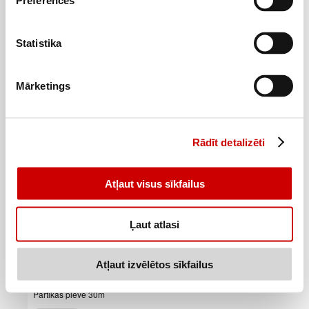
Preferences
1
99
€
.
0,05€/gab.
Statistika
Pievienot
Mārketings
Rādīt detalizēti
Atļaut visus sīkfailus
Ļaut atlasi
Atļaut izvēlētos sīkfailus
Pārtikas plēve 30m