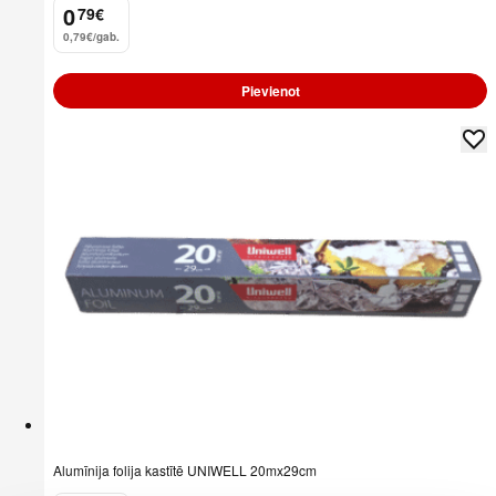
0
79
€
.
0,79€/gab.
Pievienot
Alumīnija folija kastītē UNIWELL 20mx29cm