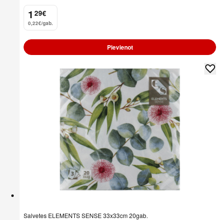
1
29
€
.
0,22€/gab.
Pievienot
Salvetes ELEMENTS SENSE 33x33cm 20gab.