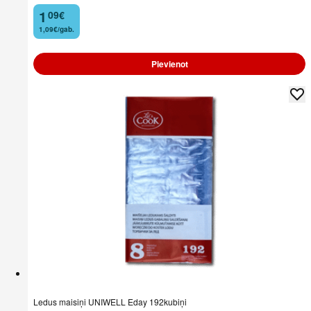
1
09
€
.
1,09€/gab.
Pievienot
Ledus maisiņi UNIWELL Eday 192kubiņi