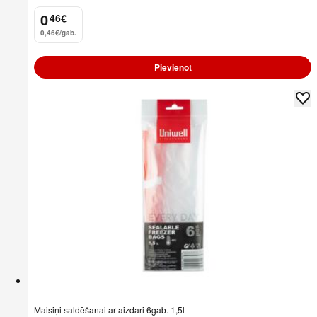
0
46
€
.
0,46€/gab.
Pievienot
Maisiņi saldēšanai ar aizdari 6gab. 1,5l