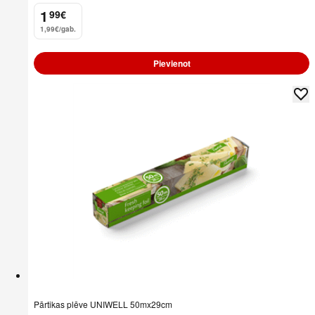
1
99
€
.
1,99€/gab.
Pievienot
Pārtikas plēve UNIWELL 50mx29cm