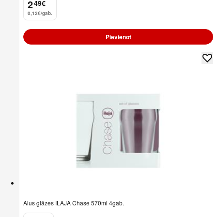
2
49
€
.
0,12€/gab.
Pievienot
Alus glāzes ILAJA Chase 570ml 4gab.