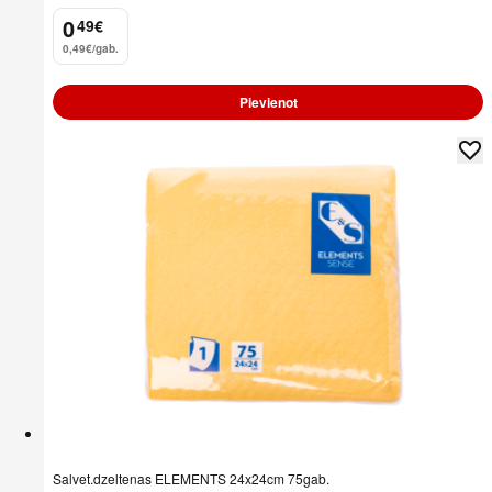
0
49
€
.
0,49€/gab.
Pievienot
Salvet.dzeltenas ELEMENTS 24x24cm 75gab.