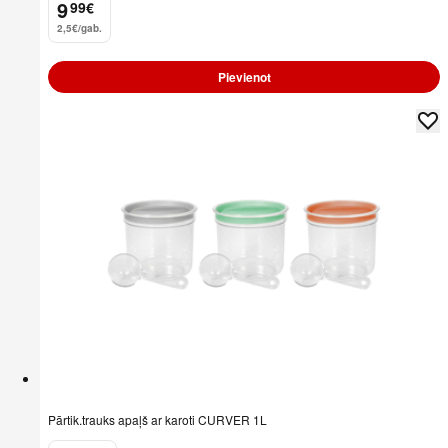
9
99
€
.
2,5€/gab.
Pievienot
Pārtik.trauks apaļš ar karoti CURVER 1L