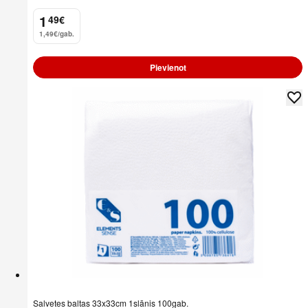
1
49
€
.
1,49€/gab.
Pievienot
Salvetes baltas 33x33cm 1slānis 100gab.