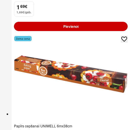
1
69
€
.
1,69€/gab.
Pievienot
Papīrs cepšanai UNIWELL 6mx38cm