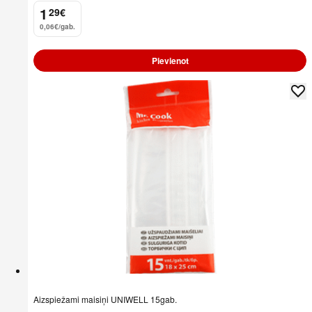
1
29
€
.
0,06€/gab.
Pievienot
Aizspiežami maisiņi UNIWELL 15gab.