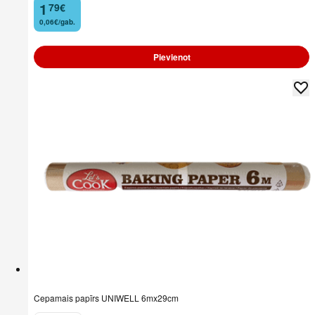
1
79
€
.
0,06€/gab.
Pievienot
Cepamais papīrs UNIWELL 6mx29cm