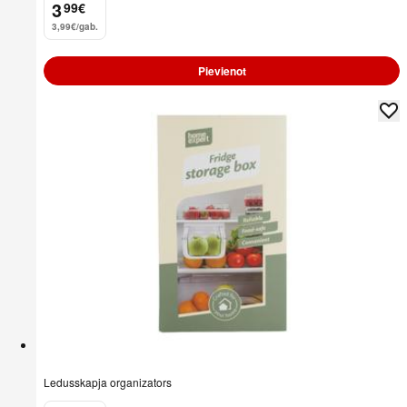
3
99
€
.
3,99€/gab.
Pievienot
Ledusskapja organizators