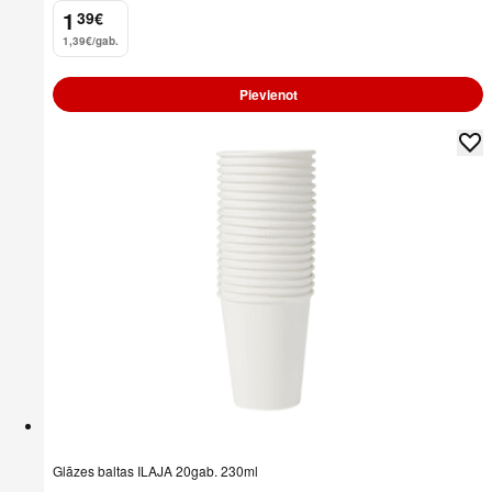
1
39
€
.
1,39€/gab.
Pievienot
Glāzes baltas ILAJA 20gab. 230ml