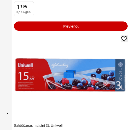
1
16
€
.
0,15€/gab.
Pievienot
Saldēšanas maisiņi 3L Uniwell