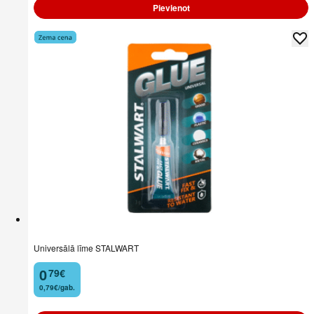
Pievienot
Universālā līme STALWART
0
79
€
.
0,79€/gab.