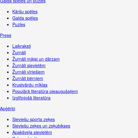
Galda spēles un puzles
Kāršu spēles
Galda spēles
Puzles
Prese
Laikraksti
Žurnāli
Žurnāli mājai un dārzam
Žurnāli sievietēm
Žurnāli vīriešiem
Žurnāli bērniem
Krustvārdu mīklas
Populārā literatūra pieaugušajiem
Izglītojošā literatūra
Apģērbi
Sieviešu sporta zeķes
Sieviešu zeķes un zeķubikses
Apakšveļa sievietēm