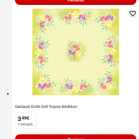
Galdauts DUNI Soft Tropics 84x84cm
3
49
€
.
3,49€/gab.