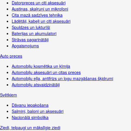
Datorpreces un citi aksesuāri
Austiņas, skaļruņi un mikrofoni
Cita mazā sadzīves tehnika
Lādētāji, kabeļi un citi aksesuāri
Spuldzes un lukturīši
Baterijas un akumulatori
Strāvas pagarinātāji
Apgaismojums
Auto preces
Automobiļu kosmētika un ķīmija
Automobiļu aksesuāri un citas preces
Automobiļu eļļa, antifrizs un logu mazgāšanas šķidrumi
Automobiļu atsvaidzinātāji
Svētkiem
Dāvanu iepakošana
Salmiņi, baloni un aksesuāri
Nacionālā simbolika
Ziedi, telpaugi un mākslīgie ziedi