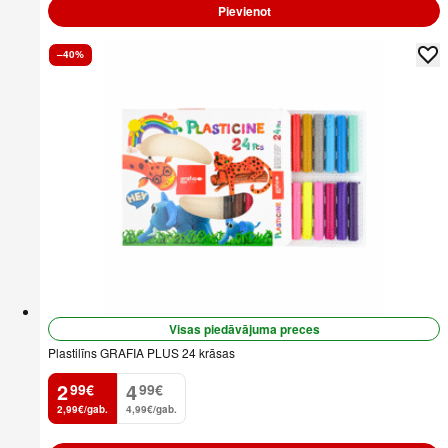
Pievienot
–40%
Visas piedāvājuma preces
Plastilīns GRAFIA PLUS 24 krāsas
2
4
99
€
99
€
.
.
2,99€/gab.
4,99€/gab.