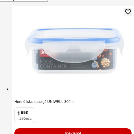
Hermētisks trauciņš UNIWELL 300ml
1
69
€
.
1,69€/gab.
Pievienot