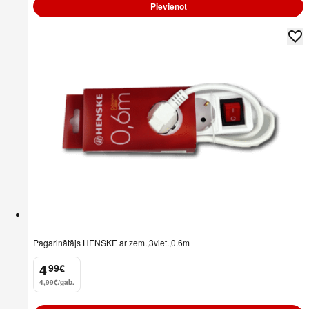
Pievienot
Pagarinātājs HENSKE ar zem.,3viet.,0.6m
4
99
€
.
4,99€/gab.