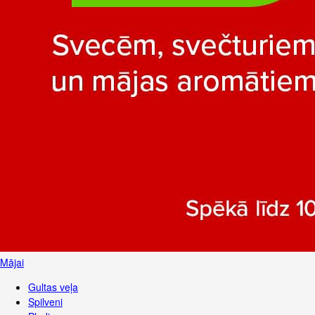
Mājai
Gultas veļa
Spilveni