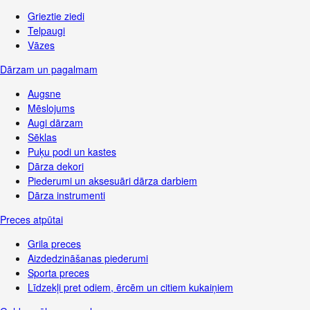
Grieztie ziedi
Telpaugi
Vāzes
Dārzam un pagalmam
Augsne
Mēslojums
Augi dārzam
Sēklas
Puķu podi un kastes
Dārza dekori
Piederumi un aksesuāri dārza darbiem
Dārza instrumenti
Preces atpūtai
Grila preces
Aizdedzināšanas piederumi
Sporta preces
Līdzekļi pret odiem, ērcēm un citiem kukaiņiem