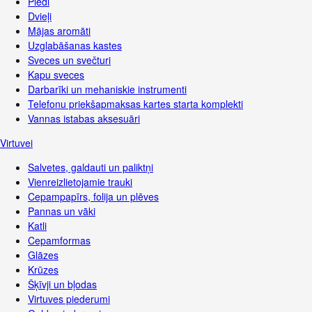
Pledi
Dvieļi
Mājas aromāti
Uzglabāšanas kastes
Sveces un svečturi
Kapu sveces
Darbarīki un mehaniskie instrumenti
Telefonu priekšapmaksas kartes starta komplekti
Vannas istabas aksesuāri
Virtuvei
Salvetes, galdauti un paliktņi
Vienreizlietojamie trauki
Cepampapīrs, folija un plēves
Pannas un vāki
Katli
Cepamformas
Glāzes
Krūzes
Šķīvji un bļodas
Virtuves piederumi