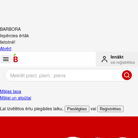
BARBORA
Iepērcies ērtāk
lietotnē!
Atvērt
Ienākt
vai reģistrēties
Mājas lapa
Mājai un atpūtai
Lai izvēlētos ērtu piegādes laiku
,
vai
Pieslēgties
Reģistrēties