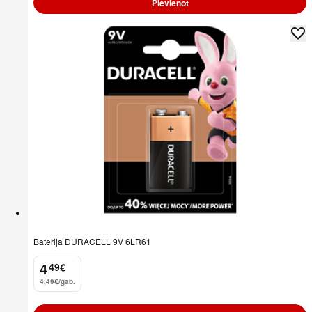
Pievienot
Baterija DURACELL 9V 6LR61
4
49
€
.
4,49€/gab.