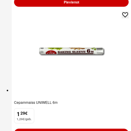
Pievienot
Cepammaiss UNIWELL 6m
1
29
€
.
1,29€/gab.