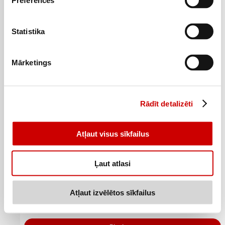
Preferences
Pievienot
Statistika
Mārketings
Rādīt detalizēti
Atļaut visus sīkfailus
Ļaut atlasi
Aerosols BROS MAX pret odiem un ērcēm 90ml
5
49
€
.
Atļaut izvēlētos sīkfailus
61€/l