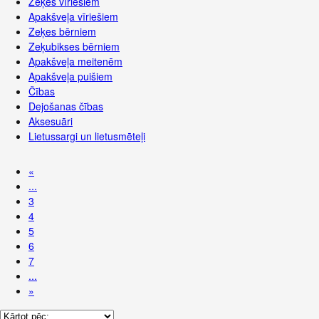
Zeķes vīriešiem
Apakšveļa vīriešiem
Zeķes bērniem
Zeķubikses bērniem
Apakšveļa meitenēm
Apakšveļa puišiem
Čības
Dejošanas čības
Aksesuāri
Lietussargi un lietusmēteļi
«
...
3
4
5
6
7
...
»