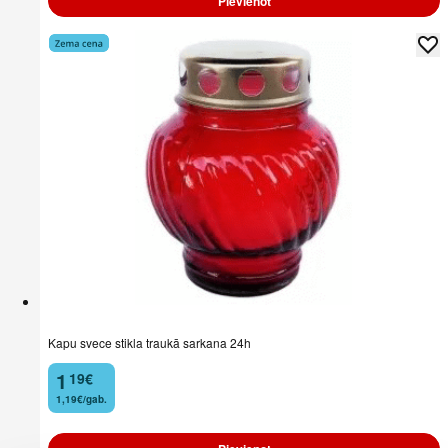
Pievienot
Kapu svece stikla traukā sarkana 24h
1
19
€
.
1,19€/gab.