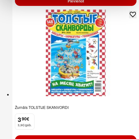
Pievienot
Žurnāls TOLSTIJE SKANVORDI
3
90
€
.
3,9€/gab.