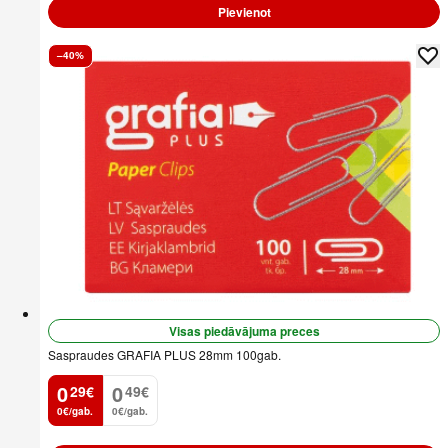
Pievienot
–40%
Visas piedāvājuma preces
Saspraudes GRAFIA PLUS 28mm 100gab.
0
0
29
€
49
€
.
.
0€/gab.
0€/gab.