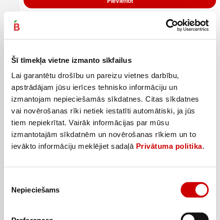
Pievienot
Šī tīmekļa vietne izmanto sīkfailus
Lai garantētu drošību un pareizu vietnes darbību,
apstrādājam jūsu ierīces tehnisko informāciju un
izmantojam nepieciešamās sīkdatnes. Citas sīkdatnes
vai novērošanas rīki netiek iestatīti automātiski, ja jūs
tiem nepiekrītat. Vairāk informācijas par mūsu
izmantotajām sīkdatnēm un novērošanas rīkiem un to
ievākto informāciju meklējiet sadaļā
Privātuma politika
.
Grila aizdedzinātājs ar elastīgu uzgali CORUBA
Piekrišanas
2
99
€
.
Nepieciešams
izvēle
2,99€/gab.