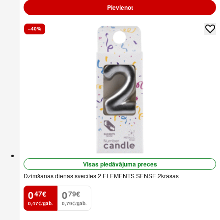
Pievienot
–40%
Visas piedāvājuma preces
Dzimšanas dienas svecītes 2 ELEMENTS SENSE 2krāsas
0
0
47
€
79
€
.
.
0,47€/gab.
0,79€/gab.