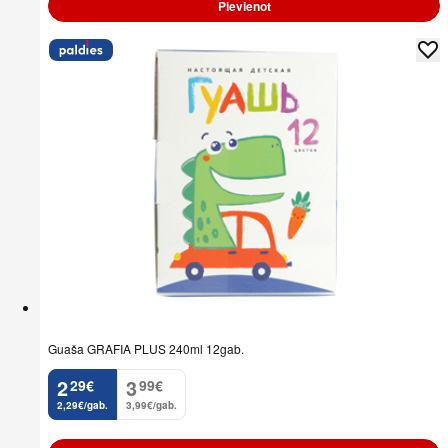
Pievienot
Guaša GRAFIA PLUS 240ml 12gab.
2
3
29
€
99
€
.
.
2,29€/gab.
3,99€/gab.