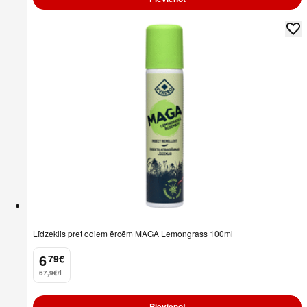
Līdzeklis pret odiem ērcēm MAGA Lemongrass 100ml
6
79
€
.
67,9€/l
Pievienot