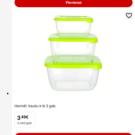
Pievienot
Hermēt. trauku k-ts 3 gab.
3
49
€
.
3,49€/gab.