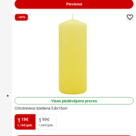
Pievienot
–40%
Visas piedāvājuma preces
Cilindrsvece dzeltena 5,8x15cm
1
1
19
€
99
€
.
.
1,19€/gab.
1,99€/gab.