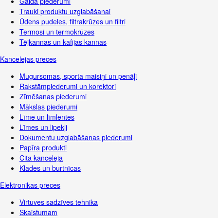
Galda piederumi
Trauki produktu uzglabāšanai
Ūdens pudeles, filtrakrūzes un filtri
Termosi un termokrūzes
Tējkannas un kafijas kannas
Kancelejas preces
Mugursomas, sporta maisiņi un penāļi
Rakstāmpiederumi un korektori
Zīmēšanas piederumi
Mākslas piederumi
Līme un līmlentes
Līmes un lipekļi
Dokumentu uzglabāšanas piederumi
Papīra produkti
Cita kanceleja
Klades un burtnīcas
Elektronikas preces
Virtuves sadzīves tehnika
Skaistumam