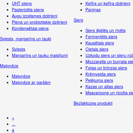
UHT piens
Kefīrs un kefīra dzērieni
Pasterizēts piens
Paniņas
Augu izcelsmes dzērieni
Siers
Piena un probiotiskie dzērieni
Kondensētais piens
Siers šķēlēs un rīvēts
Fermentēts siers
Sviests, margarīns un tauki
Kausētais siers
Sviests
Cietais siers
Margarīns un tauku maisījumi
Uzkodu siers un sieru nūj
Mozzarella un burrata sie
Majonēze
Fetas un brinzas siers
Krēmveida siers
Majonēze
Pelējuma siers
Majonēze ar garšām
Kazas un aitas siers
Mascarpone un ricotta si
Bezlaktozes produkti
«
...
4