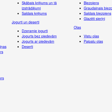
Skābais krējums un tā
Biezpiens
izstrādājumi
Graudainais biez
Saldais krējums
Saldais biezpiens
Glazēti sieriņi
Jogurti un deserti
Olas
Dzeramie jogurti
Jogurts bez piedevām
Vistu olas
Jogurts ar piedevām
Paipalu olas
iņas
Deserti
rs
ers