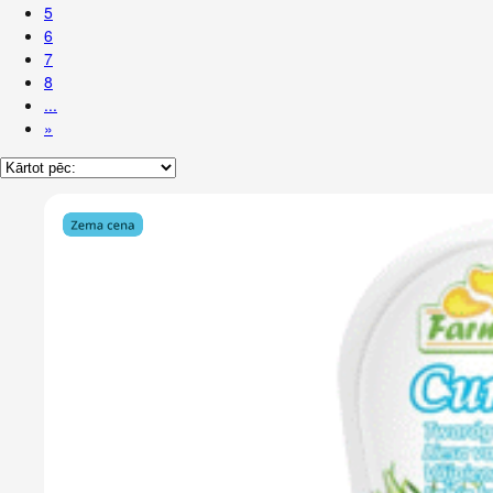
5
6
7
8
...
»