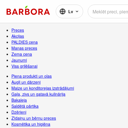
Lv
Preces
Akcijas
PALDIES cena
Manas preces
Zema cena
Jaunumi
Viss grilēšanai
Piena produkti un olas
Augļi un dārzeņi
Maize un konditorejas izstrādājumi
Gaļa, zivs un gatavā kulinārija
Bakaleja
Saldētā pārtika
Dzērieni
Zīdaiņu un bērnu preces
Kosmētika un higiēna