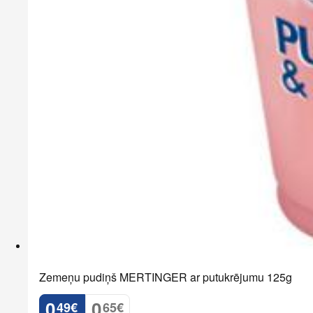
Zemeņu pudiņš MERTINGER ar putukrējumu 125g
0
0
49
€
65
€
.
.