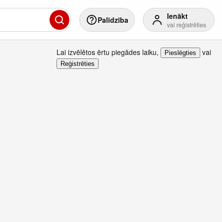
Ienākt
Palīdzība
vai reģistrēties
Lai izvēlētos ērtu piegādes laiku
,
vai
Pieslēgties
Reģistrēties