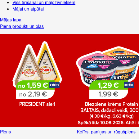
Viss tīrīšanai un mājdzīvniekiem
Mājai un atpūtai
Mājas lapa
Piena produkti un olas
Piens
Kefīrs, paniņas un rūgušpiens