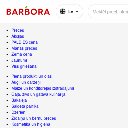
Lv
Preces
Akcijas
PALDIES cena
Manas preces
Zema cena
Jaunumi
Viss grilēšanai
Piena produkti un olas
Augļi un dārzeņi
Maize un konditorejas izstrādājumi
Gaļa, zivs un gatavā kulinārija
Bakaleja
Saldētā pārtika
Dzērieni
Zīdaiņu un bērnu preces
Kosmētika un higiēna