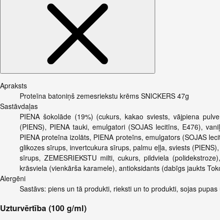
Apraksts
Proteīna batoniņš zemesriekstu krēms SNICKERS 47g
Sastāvdaļas
PIENA šokolāde (19%) (cukurs, kakao sviests, vājpiena pulver
(PIENS), PIENA tauki, emulgatori (SOJAS lecitīns, E476), vani
PIENA proteīna izolāts, PIENA proteīns, emulgators (SOJAS leci
glikozes sīrups, invertcukura sīrups, palmu eļļa, sviests (PIENS),
sīrups, ZEMESRIEKSTU milti, cukurs, pildviela (polidekstroze)
krāsviela (vienkārša karamele), antioksidants (dabīgs jaukts Toko
Alergēni
Sastāvs: piens un tā produkti, rieksti un to produkti, sojas pupas
Uzturvērtība (100 g/ml)