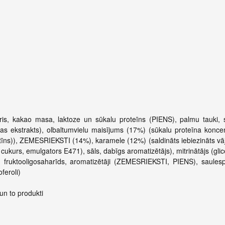
is, kakao masa, laktoze un sūkalu proteīns (PIENS), palmu tauki, s
ļas ekstrakts), olbaltumvielu maisījums (17%) (sūkalu proteīna konce
tīns)), ZEMESRIEKSTI (14%), karamele (12%) (saldināts iebiezināts vāj
 cukurs, emulgators E471), sāls, dabīgs aromatizētājs), mitrinātājs (glic
, fruktooligosaharīds, aromatizētāji (ZEMESRIEKSTI, PIENS), saulesp
feroli)
 un to produkti