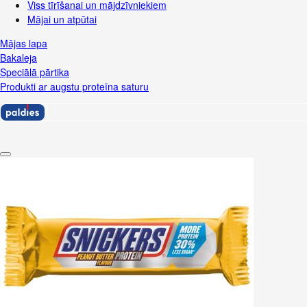
Viss tīrīšanai un mājdzīvniekiem
Mājai un atpūtai
Mājas lapa
Bakaleja
Speciālā pārtika
Produkti ar augstu proteīna saturu