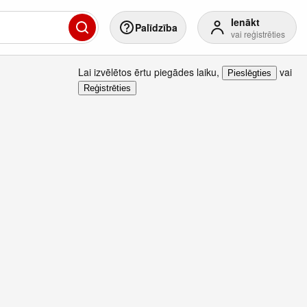
Ienākt
Palīdzība
vai reģistrēties
Lai izvēlētos ērtu piegādes laiku
,
vai
Pieslēgties
Reģistrēties