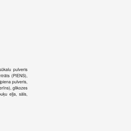
ūkalu pulveris
ntrāts (PIENS),
piena pulveris,
erīns), glikozes
uķu eļļa, sāls,