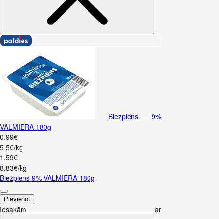
Biezpiens 9%
VALMIERA 180g
0
.
99
€
5,5€/kg
1
.
59
€
8,83€/kg
Biezpiens 9% VALMIERA 180g
Pievienot
Iesakām ar