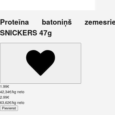
Proteīna batoniņš zemesri
SNICKERS 47g
1
.
99
€
42,34€/kg neto
2
.
99
€
63,62€/kg neto
Pievienot