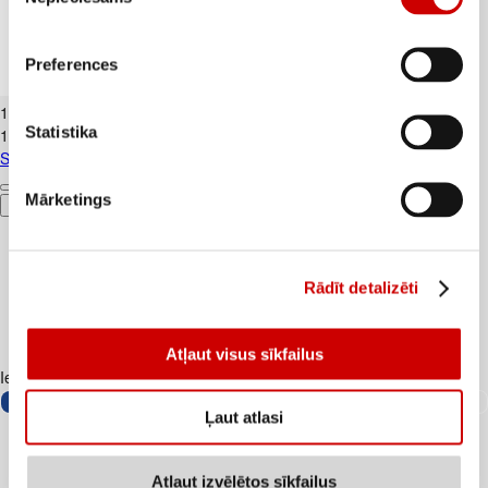
izvēle
Preferences
Spēļu kārtis
1
.
99
€
Statistika
1,99€/gab.
Spēļu kārtis
Mārketings
Pievienot
Rādīt detalizēti
Atļaut visus sīkfailus
Iesakām ar
Ļaut atlasi
Atļaut izvēlētos sīkfailus