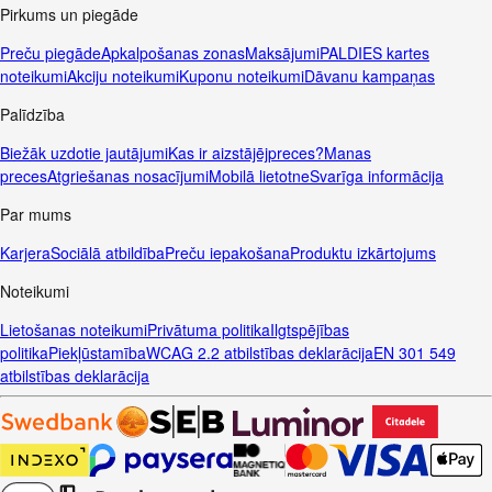
Pirkums un piegāde
Preču piegāde
Apkalpošanas zonas
Maksājumi
PALDIES kartes
noteikumi
Akciju noteikumi
Kuponu noteikumi
Dāvanu kampaņas
Palīdzība
Biežāk uzdotie jautājumi
Kas ir aizstājējpreces?
Manas
preces
Atgriešanas nosacījumi
Mobilā lietotne
Svarīga informācija
Par mums
Karjera
Sociālā atbildība
Preču iepakošana
Produktu izkārtojums
Noteikumi
Lietošanas noteikumi
Privātuma politika
Ilgtspējības
politika
Piekļūstamība
WCAG 2.2 atbilstības deklarācija
EN 301 549
atbilstības deklarācija