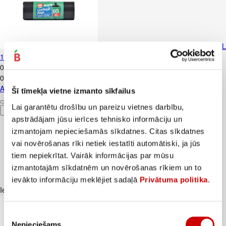
Atkrit.maisi HOME EXPERT 60L
10gab.30mkr
0
.
89
€
0,09€/gab.
Atkrit.maisi HOME EXPERT 60L 10gab.30mkr
Šī tīmekļa vietne izmanto sīkfailus
Lai garantētu drošību un pareizu vietnes darbību,
Pievienot
apstrādājam jūsu ierīces tehnisko informāciju un
izmantojam nepieciešamās sīkdatnes. Citas sīkdatnes
vai novērošanas rīki netiek iestatīti automātiski, ja jūs
tiem nepiekrītat. Vairāk informācijas par mūsu
izmantotajām sīkdatnēm un novērošanas rīkiem un to
ievākto informāciju meklējiet sadaļā
Privātuma politika
.
Iesakām ar
Piekrišanas
Nepieciešams