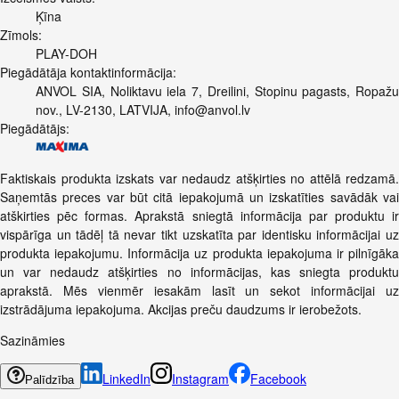
Ķīna
Zīmols:
PLAY-DOH
Piegādātāja kontaktinformācija:
ANVOL SIA, Noliktavu iela 7, Dreilini, Stopinu pagasts, Ropažu
nov., LV-2130, LATVIJA,
info@anvol.lv
Piegādātājs:
Faktiskais produkta izskats var nedaudz atšķirties no attēlā redzamā.
Saņemtās preces var būt citā iepakojumā un izskatīties savādāk vai
atškirties pēc formas. Aprakstā sniegtā informācija par produktu ir
vispārīga un tādēļ tā nevar tikt uzskatīta par identisku informācijai uz
produkta iepakojumu. Informācija uz produkta iepakojuma ir pilnīgāka
un var nedaudz atšķirties no informācijas, kas sniegta produktu
aprakstā. Mēs vienmēr iesakām lasīt un sekot informācijai uz
izstrādājuma iepakojuma. Akcijas preču daudzums ir ierobežots.
Sazināmies
LinkedIn
Instagram
Facebook
Palīdzība