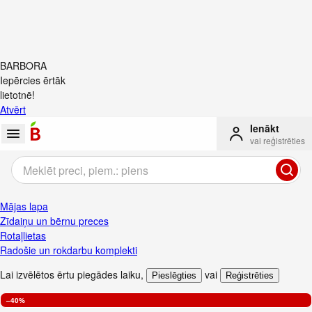
BARBORA
Iepērcies ērtāk
lietotnē!
Atvērt
Ienākt
vai reģistrēties
Mājas lapa
Zīdaiņu un bērnu preces
Rotaļlietas
Radošie un rokdarbu komplekti
Lai izvēlētos ērtu piegādes laiku
,
vai
Pieslēgties
Reģistrēties
–40%