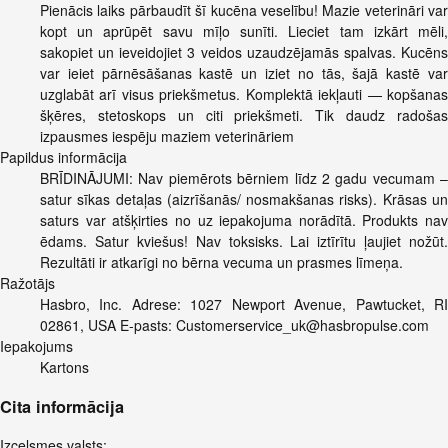
Pienācis laiks pārbaudīt šī kucēna veselību! Mazie veterināri var
kopt un aprūpēt savu mīļo sunīti. Lieciet tam izkārt mēli,
sakopiet un ieveidojiet 3 veidos uzaudzējamās spalvas. Kucēns
var ieiet pārnēsāšanas kastē un iziet no tās, šajā kastē var
uzglabāt arī visus priekšmetus. Komplektā iekļauti — kopšanas
šķēres, stetoskops un citi priekšmeti. Tik daudz radošas
izpausmes iespēju maziem veterināriem
Papildus informācija
BRĪDINĀJUMI: Nav piemērots bērniem līdz 2 gadu vecumam –
satur sīkas detaļas (aizrīšanās/ nosmakšanas risks). Krāsas un
saturs var atšķirties no uz iepakojuma norādītā. Produkts nav
ēdams. Satur kviešus! Nav toksisks. Lai iztīrītu ļaujiet nožūt.
Rezultāti ir atkarīgi no bērna vecuma un prasmes līmeņa.
Ražotājs
Hasbro, Inc. Adrese: 1027 Newport Avenue, Pawtucket, RI
02861, USA E-pasts:
Customerservice_uk@hasbropulse.com
Iepakojums
Kartons
Cita informācija
Izcelsmes valsts: