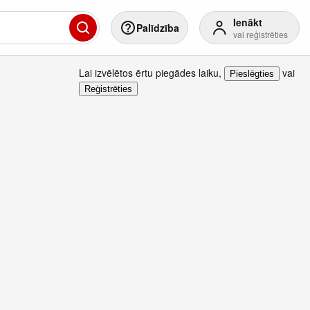
Ienākt
Palīdzība
vai reģistrēties
Lai izvēlētos ērtu piegādes laiku
,
vai
Pieslēgties
Reģistrēties