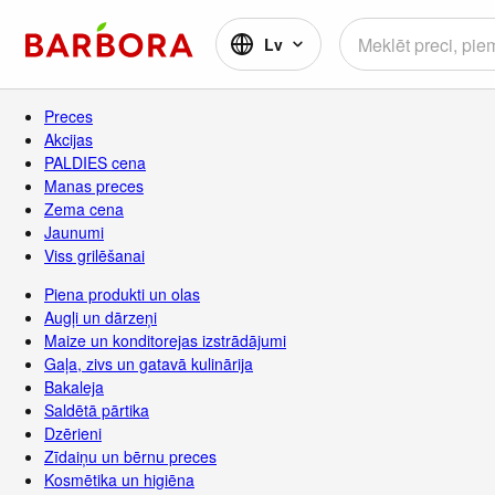
Lv
Preces
Akcijas
PALDIES cena
Manas preces
Zema cena
Jaunumi
Viss grilēšanai
Piena produkti un olas
Augļi un dārzeņi
Maize un konditorejas izstrādājumi
Gaļa, zivs un gatavā kulinārija
Bakaleja
Saldētā pārtika
Dzērieni
Zīdaiņu un bērnu preces
Kosmētika un higiēna