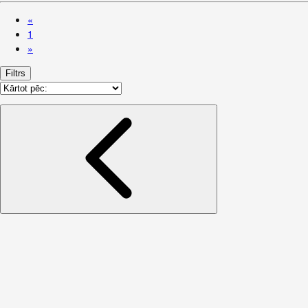
«
1
»
Filtrs