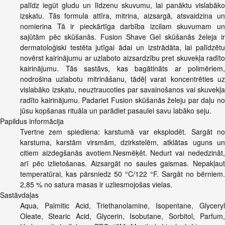
palīdz iegūt gludu un līdzenu skuvumu, lai panāktu vislabāko
izskatu. Tās formula attīra, mitrina, aizsargā, atsvaidzina un
nomierina Tā ir pieckārtīga darbība izcilam skuvumam un
sajūtām pēc skūšanās. Fusion Shave Gel skūšanās želeja ir
dermatoloģiski testēta jutīgai ādai un izstrādāta, lai palīdzētu
novērst kairinājumu ar uzlaboto aizsardzību pret skuvekļa radīto
kairinājumu. Tās sastāvs, kas bagātināts ar polimēriem,
nodrošina uzlabotu mitrināšanu, tādēļ varat koncentrēties uz
vislabāko izskatu, neuztraucoties par savainošanos vai skuvekļa
radīto kairinājumu. Padariet Fusion skūšanās želeju par daļu no
jūsu kopšanas rituāla un parādiet pasaulei savu labāko seju.
Papildus informācija
Tvertne zem spiediena: karstumā var eksplodēt. Sargāt no
karstuma, karstām virsmām, dzirkstelēm, atklātas uguns un
citiem aizdegšanās avotiem.Nesmēķēt. Nedurt vai nededzināt,
arī pēc izlietošanas. Aizsargāt no saules gaismas. Nepakļaut
temperatūrai, kas pārsniedz 50 °C/122 °F. Sargāt no bērniem.
2,85 % no satura masas ir uzliesmojošas vielas.
Sastāvdaļas
Aqua, Palmitic Acid, Triethanolamine, Isopentane, Glyceryl
Oleate, Stearic Acid, Glycerin, Isobutane, Sorbitol, Parfum,