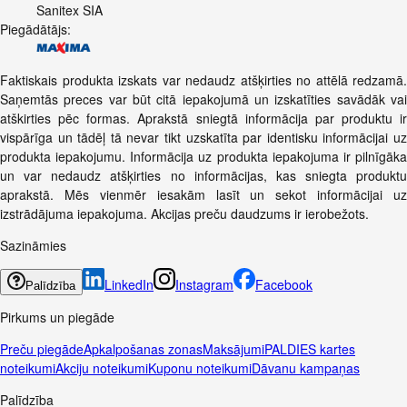
Sanitex SIA
Piegādātājs:
Faktiskais produkta izskats var nedaudz atšķirties no attēlā redzamā.
Saņemtās preces var būt citā iepakojumā un izskatīties savādāk vai
atškirties pēc formas. Aprakstā sniegtā informācija par produktu ir
vispārīga un tādēļ tā nevar tikt uzskatīta par identisku informācijai uz
produkta iepakojumu. Informācija uz produkta iepakojuma ir pilnīgāka
un var nedaudz atšķirties no informācijas, kas sniegta produktu
aprakstā. Mēs vienmēr iesakām lasīt un sekot informācijai uz
izstrādājuma iepakojuma. Akcijas preču daudzums ir ierobežots.
Sazināmies
LinkedIn
Instagram
Facebook
Palīdzība
Pirkums un piegāde
Preču piegāde
Apkalpošanas zonas
Maksājumi
PALDIES kartes
noteikumi
Akciju noteikumi
Kuponu noteikumi
Dāvanu kampaņas
Palīdzība