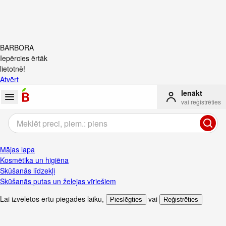
BARBORA
Iepērcies ērtāk
lietotnē!
Atvērt
Ienākt
vai reģistrēties
Mājas lapa
Kosmētika un higiēna
Skūšanās līdzekļi
Skūšanās putas un želejas vīriešiem
Lai izvēlētos ērtu piegādes laiku
,
vai
Pieslēgties
Reģistrēties