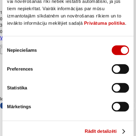
vai novērošanas rīki netiek iestatīti automātiski, ja jūs
Vienr.skuvekļi BIC 3 SENSITIVE 4gab.
tiem nepiekrītat. Vairāk informācijas par mūsu
1
.
99
€
izmantotajām sīkdatnēm un novērošanas rīkiem un to
0,5€/gab.
ievākto informāciju meklējiet sadaļā
Privātuma politika
.
3
.
49
€
0,87€/gab.
Vienr.skuvekļi BIC 3 SENSITIVE 4gab.
Piekrišanas
Nepieciešams
izvēle
Pievienot
Preferences
Statistika
Iesakām ar
Mārketings
Rādīt detalizēti