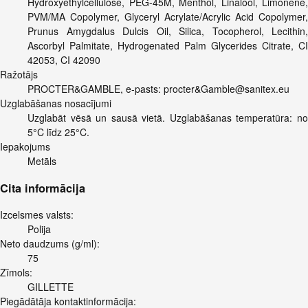
Hydroxyethylcellulose, PEG-45M, Menthol, Linalool, Limonene,
PVM/MA Copolymer, Glyceryl Acrylate/Acrylic Acid Copolymer,
Prunus Amygdalus Dulcis Oil, Silica, Tocopherol, Lecithin,
Ascorbyl Palmitate, Hydrogenated Palm Glycerides Citrate, CI
42053, CI 42090
Ražotājs
PROCTER&GAMBLE, e-pasts: procter&
Gamble@sanitex.eu
Uzglabāšanas nosacījumi
Uzglabāt vēsā un sausā vietā. Uzglabāšanas temperatūra: no
5°C līdz 25°C.
Iepakojums
Metāls
Cita informācija
Izcelsmes valsts:
Polija
Neto daudzums (g/ml):
75
Zīmols:
GILLETTE
Piegādātāja kontaktinformācija: