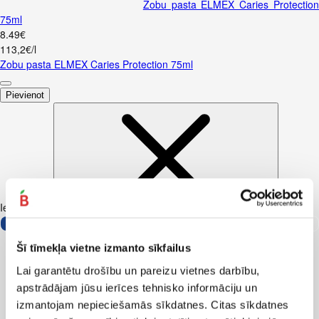
Zobu pasta ELMEX Caries Protectio
75ml
8
.
49
€
113,2€/l
Zobu pasta ELMEX Caries Protection 75ml
Pievienot
Iesakām ar
Šī tīmekļa vietne izmanto sīkfailus
Lai garantētu drošību un pareizu vietnes darbību,
apstrādājam jūsu ierīces tehnisko informāciju un
izmantojam nepieciešamās sīkdatnes. Citas sīkdatnes