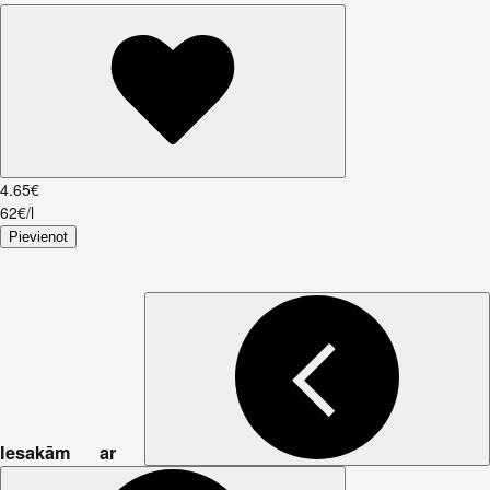
4
.
65
€
62€/l
Pievienot
Iesakām ar