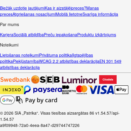
Biežāk uzdotie jautājumi
Kas ir aizstājējpreces?
Manas
preces
Atgriešanas nosacījumi
Mobilā lietotne
Svarīga informācija
Par mums
Karjera
Sociālā atbildība
Preču iepakošana
Produktu izkārtojums
Noteikumi
Lietošanas noteikumi
Privātuma politika
Ilgtspējības
politika
Piekļūstamība
WCAG 2.2 atbilstības deklarācija
EN 301 549
atbilstības deklarācija
© 2026 SIA „Patrika“. Visas tiesības aizsargātas
86
v1.54.57
/api-
1.54.57
a9f09948-72a0-4eea-8a47-d29744747226