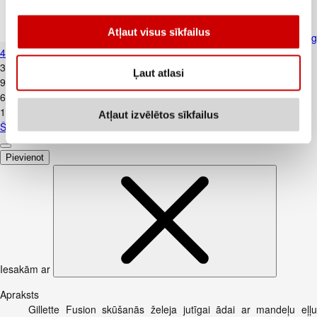
Atļaut visus sīkfailus
Šampūns PANTENE Thick&Strong
400ml
3
.
99
€
Ļaut atlasi
9,98€/l
6
.
99
€
17,48€/l
Atļaut izvēlētos sīkfailus
Šampūns PANTENE Thick&Strong 400ml
Pievienot
Iesakām ar
Apraksts
Gillette Fusion skūšanās želeja jutīgai ādai ar mandeļu eļļu