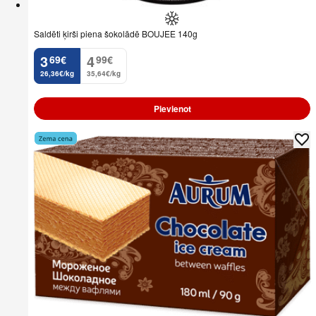
Saldēti ķirši piena šokolādē BOUJEE 140g
3
4
69
€
99
€
.
.
26,36€/kg
35,64€/kg
Pievienot