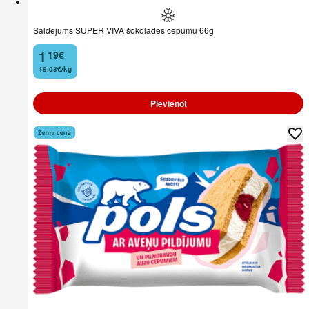
Saldējums SUPER VIVA šokolādes cepumu 66g
1
19
€
.
18,03€/kg
Pievienot