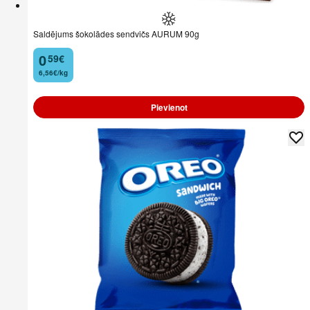
Saldējums šokolādes sendvičs AURUM 90g
0
59
€
.
6,56€/kg
Pievienot