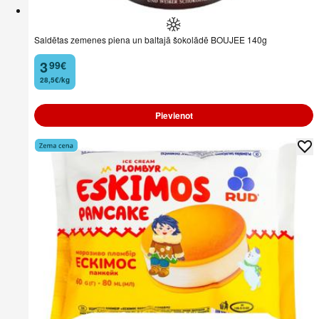
Saldētas zemenes piena un baltajā šokolādē BOUJEE 140g
3
99
€
.
28,5€/kg
Pievienot