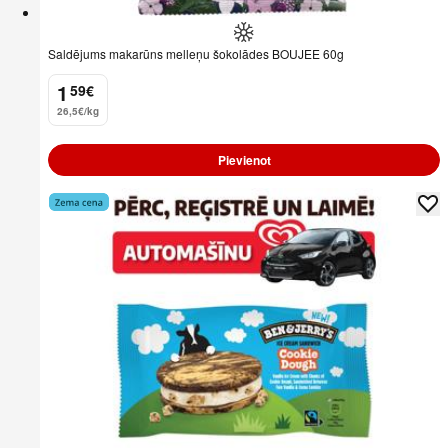
Saldējums makarūns melleņu šokolādes BOUJEE 60g
1
59
€
.
26,5€/kg
Pievienot