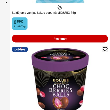
Saldējums vaniļas kakao cepumā MIO&RIO 75g
0
89
€
.
11,87€/kg
Pievienot