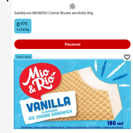
Saldējums MIO&RIO Creme Brulee sendvičs 90g
0
47
€
.
5,22€/kg
Pievienot