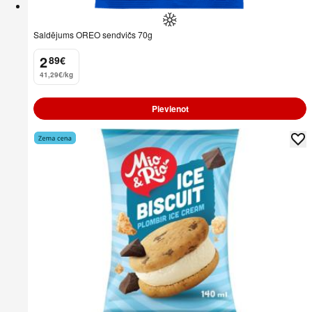
Saldējums OREO sendvičs 70g
2
89
€
.
41,29€/kg
Pievienot