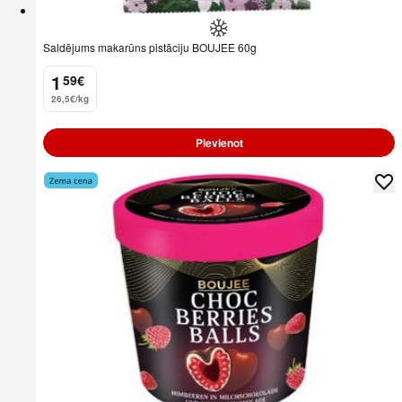
Saldējums makarūns pistāciju BOUJEE 60g
1
59
€
.
26,5€/kg
Pievienot