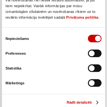
tiem nepiekrītat. Vairāk informācijas par mūsu
Saldējums Almond Sandwich MAGNUM 90g
izmantotajām sīkdatnēm un novērošanas rīkiem un to
ievākto informāciju meklējiet sadaļā
Privātuma politika
.
1
39
€
.
15,44€/kg
Piekrišanas
Pievienot
Nepieciešams
izvēle
Preferences
Statistika
Mārketings
Rādīt detalizēti