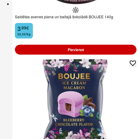
Saldētas avenes piena un baltajā šokolādē BOUJEE 140g
3
99
€
.
28,5€/kg
Pievienot