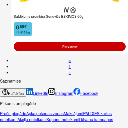
Saldējums prombīra Sendvičs ESKIMOS 60g
0
89
€
.
14,83€/kg
Pievienot
«
1
»
Sazināmies
LinkedIn
Instagram
Facebook
Palīdzība
Pirkums un piegāde
Preču piegāde
Apkalpošanas zonas
Maksājumi
PALDIES kartes
noteikumi
Akciju noteikumi
Kuponu noteikumi
Dāvanu kampaņas