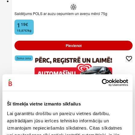
Saldējums POLS ar auzu cepumiem un aveņu mērci 75g
1
19
€
.
15,87€/kg
Pievienot
Šī tīmekļa vietne izmanto sīkfailus
Lai garantētu drošību un pareizu vietnes darbību,
apstrādājam jūsu ierīces tehnisko informāciju un
izmantojam nepieciešamās sīkdatnes. Citas sīkdatnes
vai novērošanas rīki netiek iestatīti automātiski, ja jūs