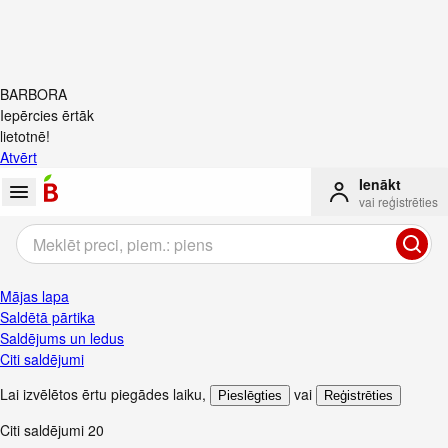
BARBORA
Iepērcies ērtāk
lietotnē!
Atvērt
Ienākt
vai reģistrēties
Mājas lapa
Saldētā pārtika
Saldējums un ledus
Citi saldējumi
Lai izvēlētos ērtu piegādes laiku
,
vai
Pieslēgties
Reģistrēties
Citi saldējumi
20