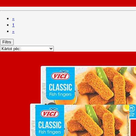
«
1
»
Filtrs