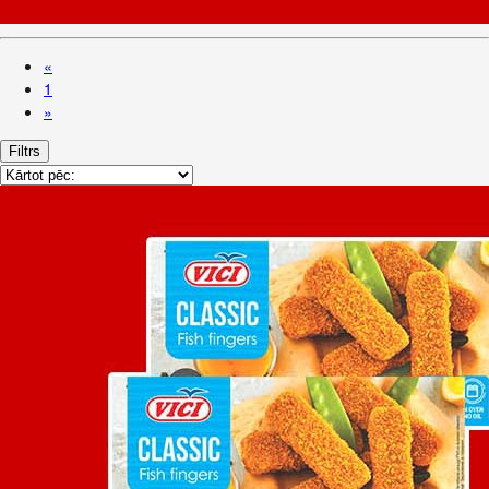
«
1
»
Filtrs