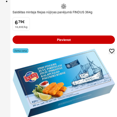
Saldētas mintaja filejas nūjiņas panējumā FINDUS 364g
6
79
€
.
18,65€/kg
Pievienot