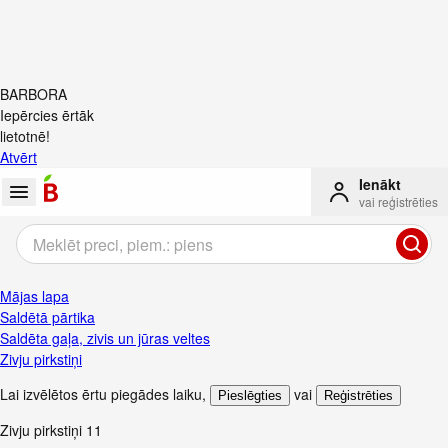
BARBORA
Iepērcies ērtāk
lietotnē!
Atvērt
Ienākt
vai reģistrēties
Mājas lapa
Saldētā pārtika
Saldēta gaļa, zivis un jūras veltes
Zivju pirkstiņi
Lai izvēlētos ērtu piegādes laiku
,
vai
Pieslēgties
Reģistrēties
Zivju pirkstiņi
11