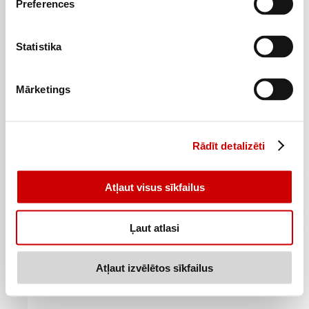
Preferences
Zivju filejas nageti WELL DONE 240g
Statistika
2
29
€
.
9,54€/kg
Mārketings
Pievienot
Rādīt detalizēti
Atļaut visus sīkfailus
Ļaut atlasi
Atļaut izvēlētos sīkfailus