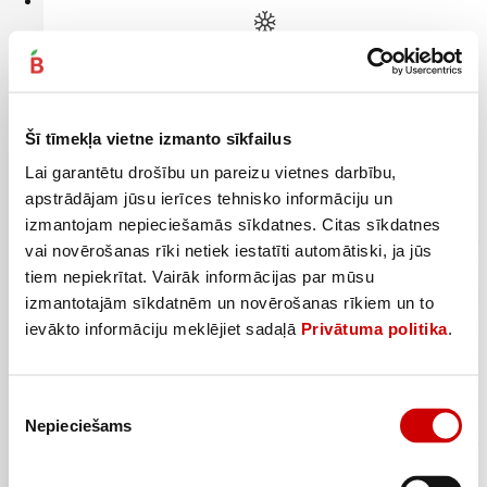
Zivju pirkstiņi ESVA 250g
2
69
€
.
10,76€/kg
Šī tīmekļa vietne izmanto sīkfailus
Pievienot
Lai garantētu drošību un pareizu vietnes darbību,
apstrādājam jūsu ierīces tehnisko informāciju un
izmantojam nepieciešamās sīkdatnes. Citas sīkdatnes
vai novērošanas rīki netiek iestatīti automātiski, ja jūs
tiem nepiekrītat. Vairāk informācijas par mūsu
izmantotajām sīkdatnēm un novērošanas rīkiem un to
ievākto informāciju meklējiet sadaļā
Privātuma politika
.
Piekrišanas
Nepieciešams
izvēle