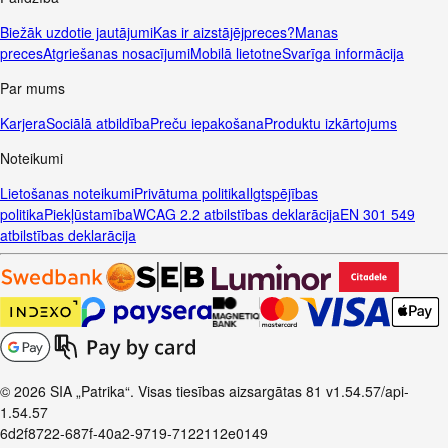
Biežāk uzdotie jautājumi
Kas ir aizstājējpreces?
Manas
preces
Atgriešanas nosacījumi
Mobilā lietotne
Svarīga informācija
Par mums
Karjera
Sociālā atbildība
Preču iepakošana
Produktu izkārtojums
Noteikumi
Lietošanas noteikumi
Privātuma politika
Ilgtspējības
politika
Piekļūstamība
WCAG 2.2 atbilstības deklarācija
EN 301 549
atbilstības deklarācija
© 2026 SIA „Patrika“. Visas tiesības aizsargātas
81
v1.54.57
/api-
1.54.57
6d2f8722-687f-40a2-9719-7122112e0149