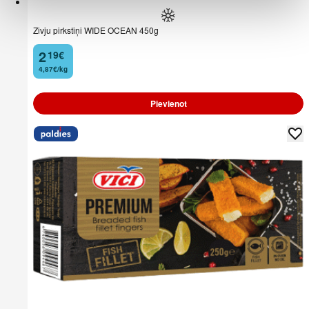
Zivju pirkstiņi WIDE OCEAN 450g
2
19
€
.
4,87€/kg
Pievienot