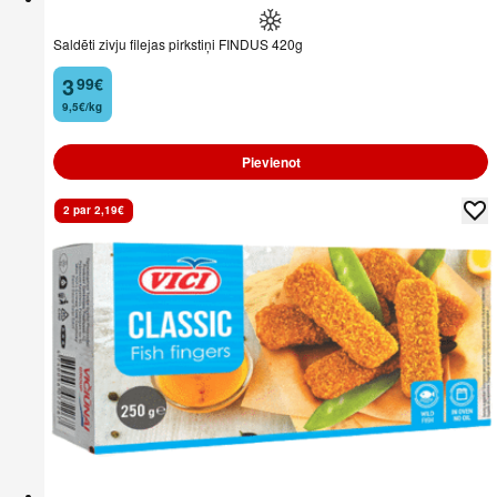
Saldēti zivju filejas pirkstiņi FINDUS 420g
3
99
€
.
9,5€/kg
Pievienot
2 par 2,19€