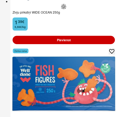
Zivju pirkstiņi WIDE OCEAN 250g
1
39
€
.
5,56€/kg
Pievienot