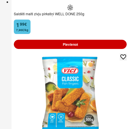
Saldēti malti zivju pirkstiņi WELL DONE 250g
1
99
€
.
7,96€/kg
Pievienot