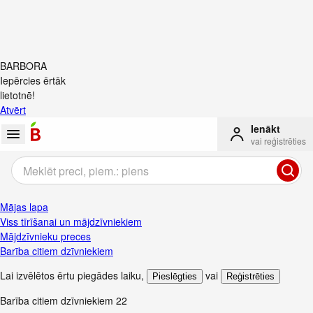
BARBORA
Iepērcies ērtāk
lietotnē!
Atvērt
Ienākt
vai reģistrēties
Mājas lapa
Viss tīrīšanai un mājdzīvniekiem
Mājdzīvnieku preces
Barība citiem dzīvniekiem
Lai izvēlētos ērtu piegādes laiku
,
vai
Pieslēgties
Reģistrēties
Barība citiem dzīvniekiem
22