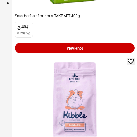
Saus.barība kāmjiem VITAKRAFT 400g
3
49
€
.
8,73€/kg
Pievienot