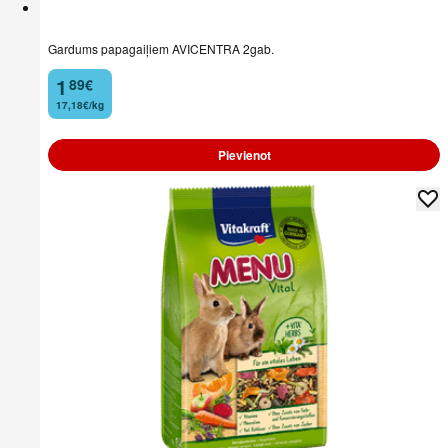
Gardums papagaiļiem AVICENTRA 2gab.
1
89
€
.
17,18€/kg
Pievienot