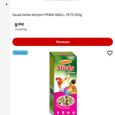
Sausā barība kāmjiem PRIMA SMALL PETS 500g
9
99
€
.
19,98€/kg
Pievienot