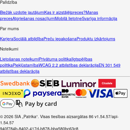
Palīdzība
Biežāk uzdotie jautājumi
Kas ir aizstājējpreces?
Manas
preces
Atgriešanas nosacījumi
Mobilā lietotne
Svarīga informācija
Par mums
Karjera
Sociālā atbildība
Preču iepakošana
Produktu izkārtojums
Noteikumi
Lietošanas noteikumi
Privātuma politika
Ilgtspējības
politika
Piekļūstamība
WCAG 2.2 atbilstības deklarācija
EN 301 549
atbilstības deklarācija
© 2026 SIA „Patrika“. Visas tiesības aizsargātas
86
v1.54.57
/api-
1.54.57
940f784b-8402-417d-b878-bba580bc63c8