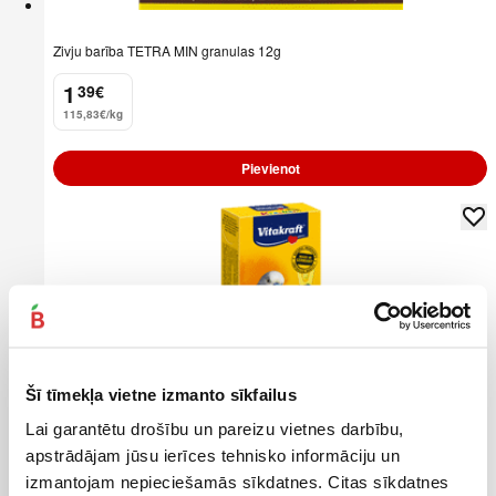
Zivju barība TETRA MIN granulas 12g
1
39
€
.
115,83€/kg
Pievienot
Šī tīmekļa vietne izmanto sīkfailus
Lai garantētu drošību un pareizu vietnes darbību,
apstrādājam jūsu ierīces tehnisko informāciju un
izmantojam nepieciešamās sīkdatnes. Citas sīkdatnes