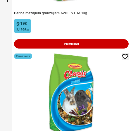
Barība mazajiem grauzējiem AVICENTRA 1kg
2
19
€
.
2,19€/kg
Pievienot