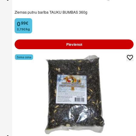
Ziemas putnu barība TAUKU BUMBAS 360g
0
99
€
.
2,75€/kg
Pievienot