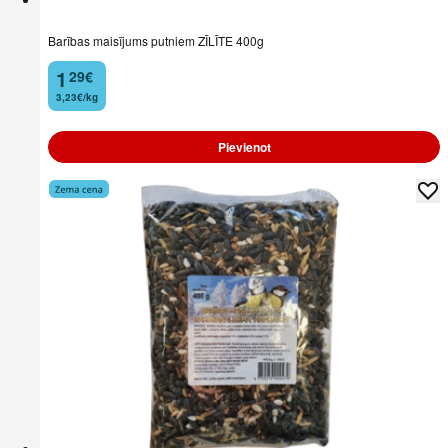
Barības maisījums putniem ZĪLĪTE 400g
1
29
€
.
3,23€/kg
Pievienot