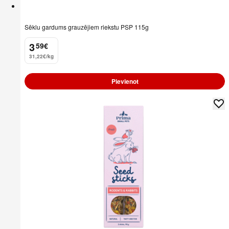
Sēklu gardums grauzējiem riekstu PSP 115g
3
59
€
.
31,22€/kg
Pievienot