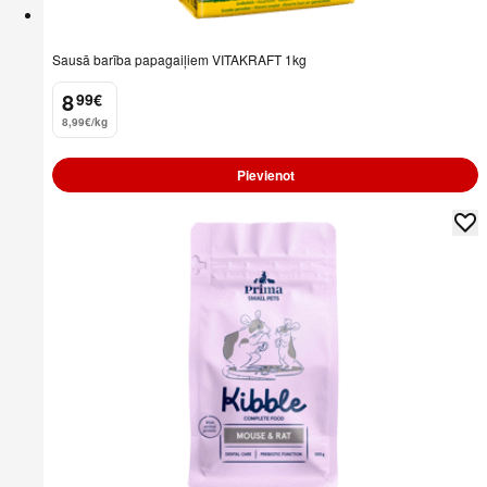
Sausā barība papagaiļiem VITAKRAFT 1kg
8
99
€
.
8,99€/kg
Pievienot