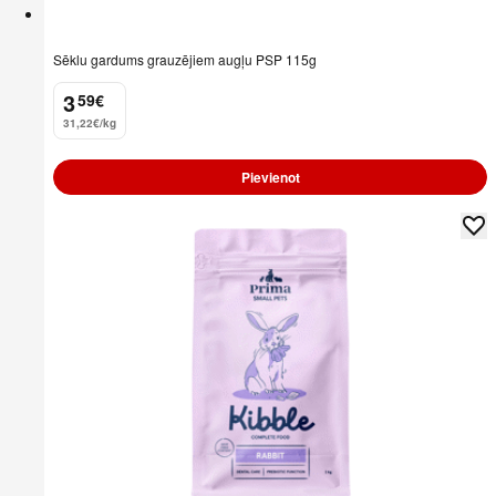
Sēklu gardums grauzējiem augļu PSP 115g
3
59
€
.
31,22€/kg
Pievienot