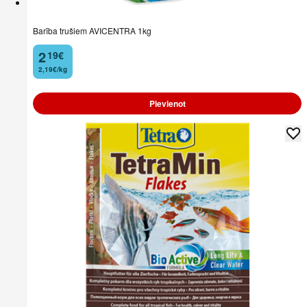
Barība trušiem AVICENTRA 1kg
2
19
€
.
2,19€/kg
Pievienot