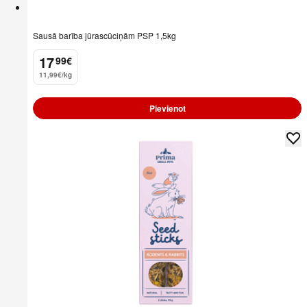
Sausā barība jūrascūciņām PSP 1,5kg
17
99
€
.
11,99€/kg
Pievienot