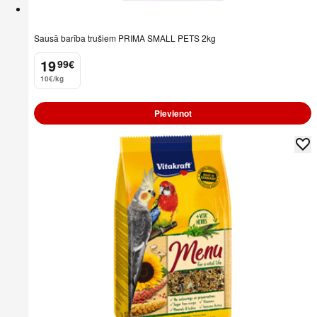
Sausā barība trušiem PRIMA SMALL PETS 2kg
19
99
€
.
10€/kg
Pievienot