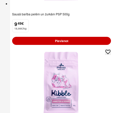
Sausā barība pelēm un žurkām PSP 500g
9
49
€
.
18,98€/kg
Pievienot