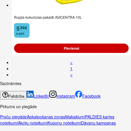
Rupjie kukurūzas pakaiši AVICENTRA 10L
5
99
€
.
0,6€/l
Pievienot
«
1
»
Sazināmies
LinkedIn
Instagram
Facebook
Palīdzība
Pirkums un piegāde
Preču piegāde
Apkalpošanas zonas
Maksājumi
PALDIES kartes
noteikumi
Akciju noteikumi
Kuponu noteikumi
Dāvanu kampaņas