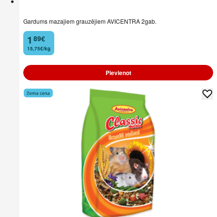
Gardums mazajiem grauzējiem AVICENTRA 2gab.
1
89
€
.
15,75€/kg
Pievienot