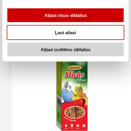
Barība maziem papagaiļiem VITAKRAFT 500g
Atļaut visus sīkfailus
3
99
€
.
7,98€/kg
Ļaut atlasi
Pievienot
Atļaut izvēlētos sīkfailus