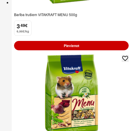
Barība trušiem VITAKRAFT MENU 500g
3
49
€
.
6,98€/kg
Pievienot