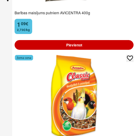
Barības maisījums putniem AVICENTRA 400g
1
09
€
.
2,73€/kg
Pievienot