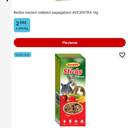
Barība maziem vidējiem papagaiļiem AVICENTRA 1kg
2
59
€
.
2,59€/kg
Pievienot