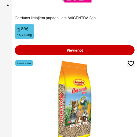
Gardums lielajiem papagaiļiem AVICENTRA 2gb.
1
89
€
.
15,75€/kg
Pievienot