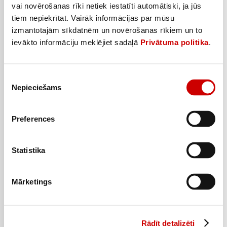
vai novērošanas rīki netiek iestatīti automātiski, ja jūs
tiem nepiekrītat. Vairāk informācijas par mūsu
Gardums maziem papagaiļiem VITAKRAFT
izmantotajām sīkdatnēm un novērošanas rīkiem un to
2
49
€
ievākto informāciju meklējiet sadaļā
Privātuma politika
.
.
1,25€/gab.
Piekrišanas
Pievienot
Nepieciešams
izvēle
Preferences
Statistika
Mārketings
Rādīt detalizēti