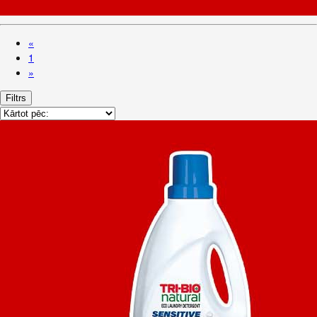
«
1
»
Filtrs