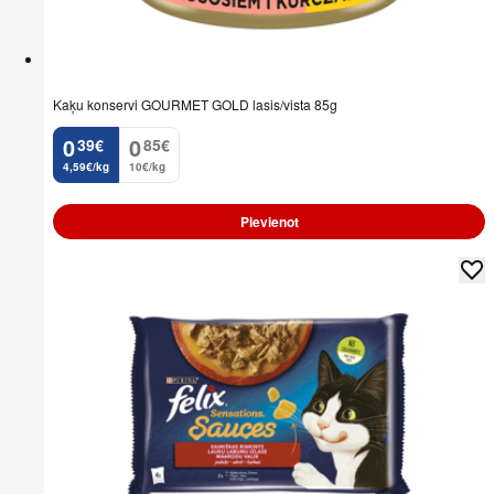
Kaķu konservi GOURMET GOLD lasis/vista 85g
0
0
39
€
85
€
.
.
4,59€/kg
10€/kg
Pievienot