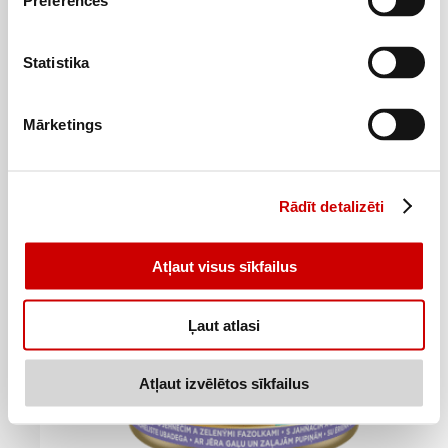
Preferences
Statistika
Kaķu konservi GOURM.GOLD Duo liellops-vista 85g
0
0
Mārketings
39
€
85
€
.
.
4,59€/kg
10€/kg
Pievienot
Rādīt detalizēti
Atļaut visus sīkfailus
Ļaut atlasi
Atļaut izvēlētos sīkfailus