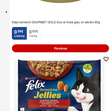
Kaķu konservi GOURMET GOLD Duo ar truša gaļu un aknām 85g
0
0
39
€
85
€
.
.
4,59€/kg
10€/kg
Pievienot