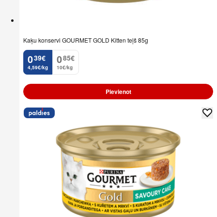
Kaķu konservi GOURMET GOLD Kitten teļš 85g
0
0
39
€
85
€
.
.
4,59€/kg
10€/kg
Pievienot