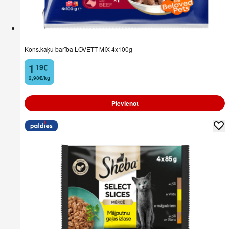
Kons.kaķu barība LOVETT MIX 4x100g
1
19
€
.
2,98€/kg
Pievienot