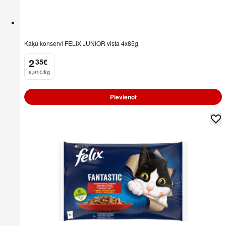
Kaķu konservi FELIX JUNIOR vista 4x85g
2
35
€
.
6,91€/kg
Pievienot