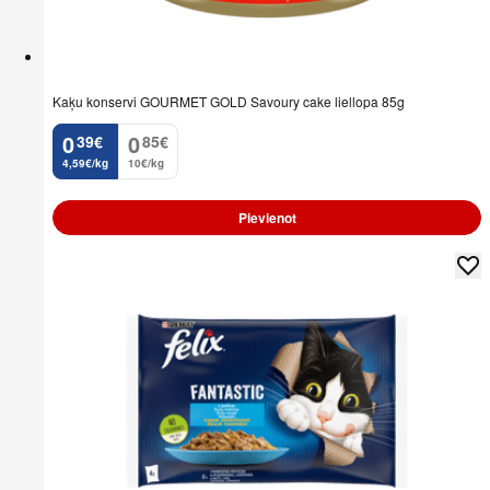
Kaķu konservi GOURMET GOLD Savoury cake liellopa 85g
0
0
39
€
85
€
.
.
4,59€/kg
10€/kg
Pievienot