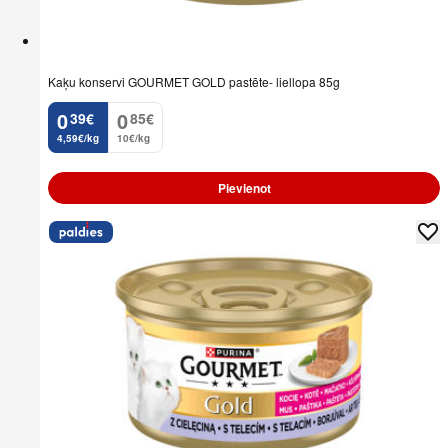
Kaķu konservi GOURMET GOLD pastēte- liellopa 85g
0
0
39
€
85
€
.
.
4,59€/kg
10€/kg
Pievienot