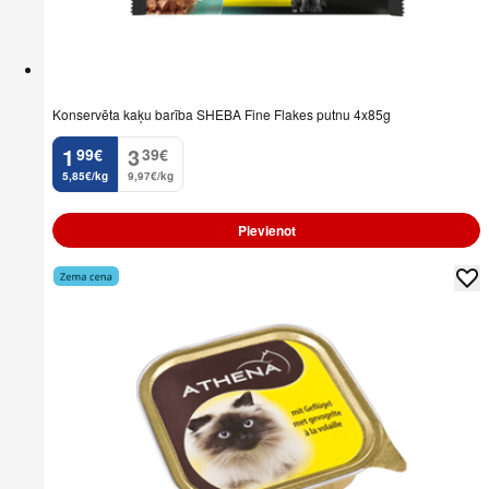
Konservēta kaķu barība SHEBA Fine Flakes putnu 4x85g
1
3
99
€
39
€
.
.
5,85€/kg
9,97€/kg
Pievienot