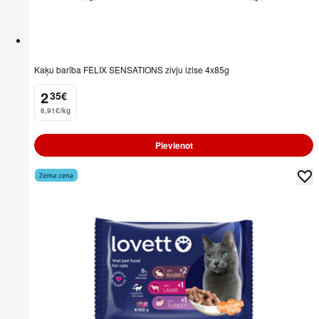
Kaķu barība FELIX SENSATIONS zivju izlse 4x85g
2
35
€
.
6,91€/kg
Pievienot