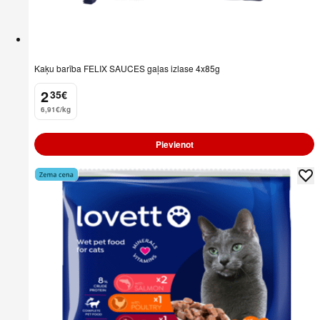
Kaķu barība FELIX SAUCES gaļas izlase 4x85g
2
35
€
.
6,91€/kg
Pievienot