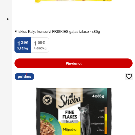
Friskies Kaķu konservi FRISKIES gaļas izlase 4x85g
1
1
29
€
59
€
.
.
3,8€/kg
4,68€/kg
Pievienot