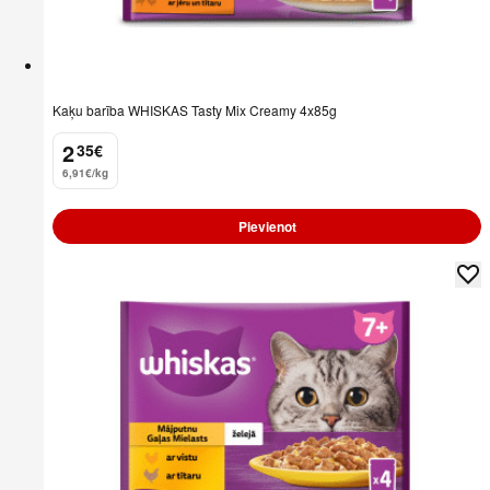
Kaķu barība WHISKAS Tasty Mix Creamy 4x85g
2
35
€
.
6,91€/kg
Pievienot