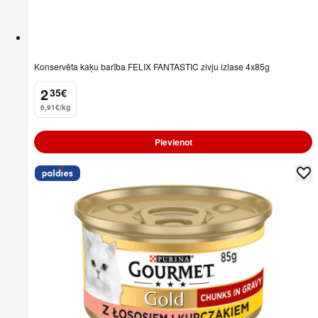
Konservēta kaķu barība FELIX FANTASTIC zivju izlase 4x85g
2
35
€
.
6,91€/kg
Pievienot