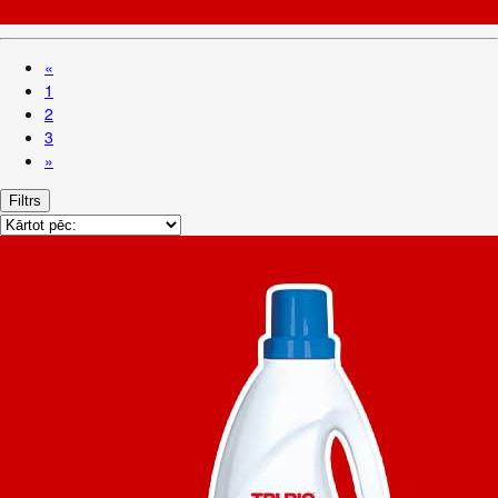
«
1
2
3
»
Filtrs