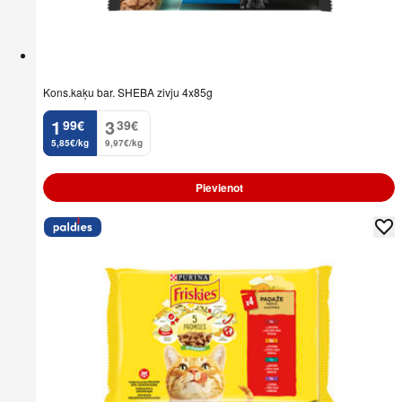
Kons.kaķu bar. SHEBA zivju 4x85g
1
3
99
€
39
€
.
.
5,85€/kg
9,97€/kg
Pievienot