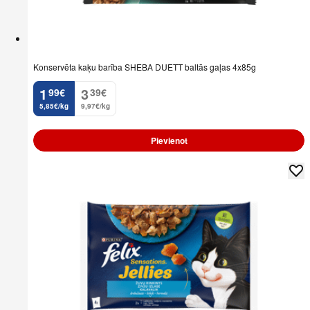
Konservēta kaķu barība SHEBA DUETT baltās gaļas 4x85g
1
3
99
€
39
€
.
.
5,85€/kg
9,97€/kg
Pievienot