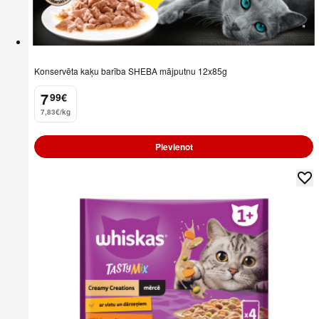
Konservēta kaķu barība SHEBA mājputnu 12x85g
7
99
€
.
7,83€/kg
Pievienot