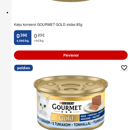
Kaķu konservi GOURMET GOLD vistas 85g
0
0
39
€
85
€
.
.
4,59€/kg
10€/kg
Pievienot