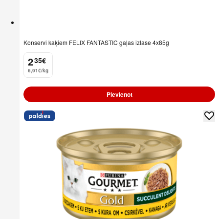
Konservi kaķiem FELIX FANTASTIC gaļas izlase 4x85g
2
35
€
.
6,91€/kg
Pievienot