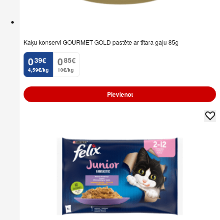
Kaķu konservi GOURMET GOLD pastēte ar tītara gaļu 85g
0
0
39
€
85
€
.
.
4,59€/kg
10€/kg
Pievienot