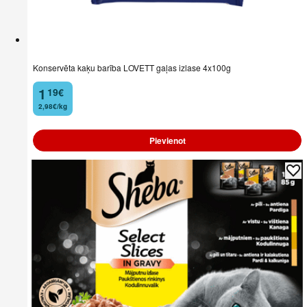
Konservēta kaķu barība LOVETT gaļas izlase 4x100g
1
19
€
.
2,98€/kg
Pievienot