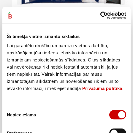
Kaķu barība FELIX SENSATIONS gaļas izlase 4x85g
Šī tīmekļa vietne izmanto sīkfailus
2
35
€
.
6,91€/kg
Lai garantētu drošību un pareizu vietnes darbību,
apstrādājam jūsu ierīces tehnisko informāciju un
Pievienot
izmantojam nepieciešamās sīkdatnes. Citas sīkdatnes
vai novērošanas rīki netiek iestatīti automātiski, ja jūs
tiem nepiekrītat. Vairāk informācijas par mūsu
izmantotajām sīkdatnēm un novērošanas rīkiem un to
ievākto informāciju meklējiet sadaļā
Privātuma politika
.
Piekrišanas
Nepieciešams
izvēle