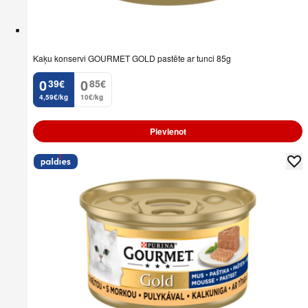
Kaķu konservi GOURMET GOLD pastēte ar tunci 85g
0
0
39
€
85
€
.
.
4,59€/kg
10€/kg
Pievienot