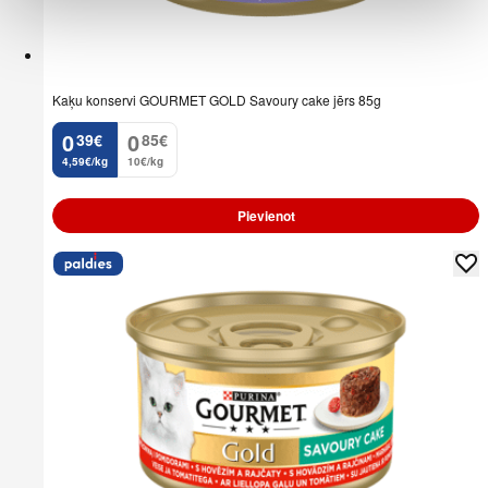
Kaķu konservi GOURMET GOLD Savoury cake jērs 85g
0
0
39
€
85
€
.
.
4,59€/kg
10€/kg
Pievienot