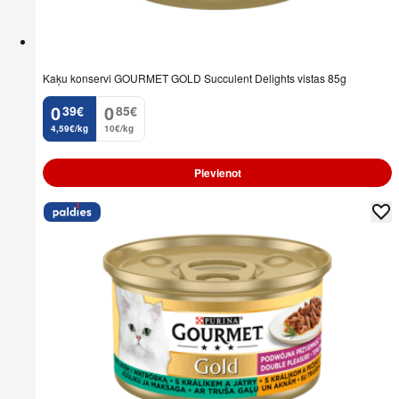
Kaķu konservi GOURMET GOLD Succulent Delights vistas 85g
0
0
39
€
85
€
.
.
4,59€/kg
10€/kg
Pievienot