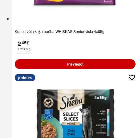
Konservēta kaķu barība WHISKAS Senior vista 4x85g
2
45
€
.
7,21€/kg
Pievienot