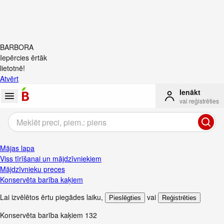
BARBORA
Iepērcies ērtāk
lietotnē!
Atvērt
Ienākt
vai reģistrēties
Mājas lapa
Viss tīrīšanai un mājdzīvniekiem
Mājdzīvnieku preces
Konservēta barība kaķiem
Lai izvēlētos ērtu piegādes laiku
,
vai
Pieslēgties
Reģistrēties
Konservēta barība kaķiem
132