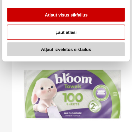
Papīra dvieļi ZEWA Premium 2 ruļļi
Atļaut visus sīkfailus
2
49
€
.
1,25€/gab.
Ļaut atlasi
Pievienot
Atļaut izvēlētos sīkfailus