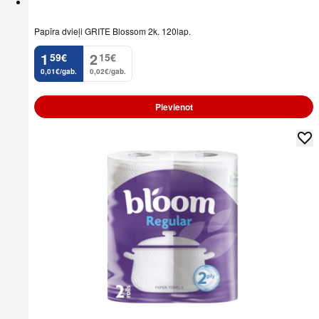
Papīra dvieļi GRITE Blossom 2k. 120lap.
1
2
59
€
15
€
.
.
0,01€/gab.
0,02€/gab.
Pievienot