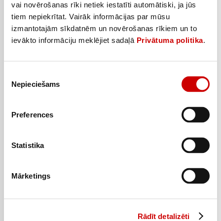
vai novērošanas rīki netiek iestatīti automātiski, ja jūs
tiem nepiekrītat. Vairāk informācijas par mūsu
Papīra dvieļi ZEWA Premium 2k. 120lap.
izmantotajām sīkdatnēm un novērošanas rīkiem un to
1
3
99
€
99
€
ievākto informāciju meklējiet sadaļā
Privātuma politika
.
.
.
0,01€/gab.
0,03€/gab.
Piekrišanas
Pievienot
Nepieciešams
izvēle
Preferences
Statistika
Mārketings
Rādīt detalizēti