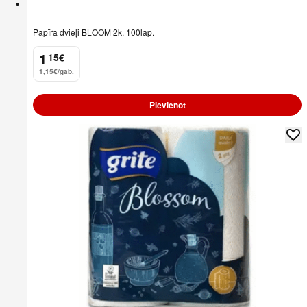
Papīra dvieļi BLOOM 2k. 100lap.
1
15
€
.
1,15€/gab.
Pievienot