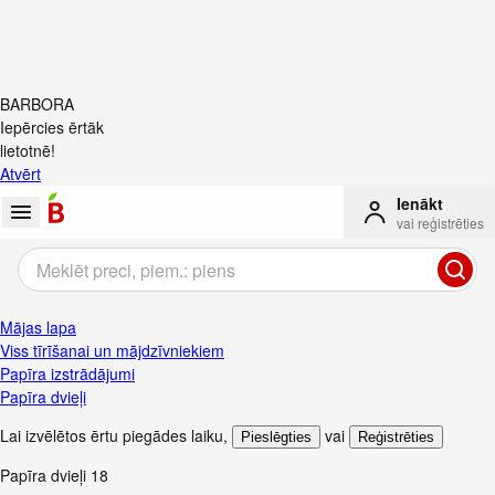
BARBORA
Iepērcies ērtāk
lietotnē!
Atvērt
Ienākt
vai reģistrēties
Mājas lapa
Viss tīrīšanai un mājdzīvniekiem
Papīra izstrādājumi
Papīra dvieļi
Lai izvēlētos ērtu piegādes laiku
,
vai
Pieslēgties
Reģistrēties
Papīra dvieļi
18