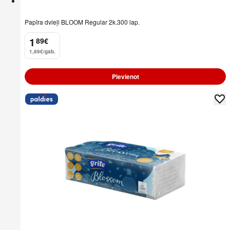
Papīra dvieļi BLOOM Regular 2k.300 lap.
1
89
€
.
1,89€/gab.
Pievienot