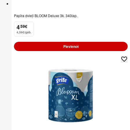
Papīra dvieļi BLOOM Deluxe 3k. 340lap.
4
59
€
.
4,59€/gab.
Pievienot