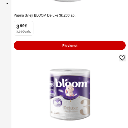
Papīra dvieļi BLOOM Deluxe 3k.200lap.
3
99
€
.
3,99€/gab.
Pievienot