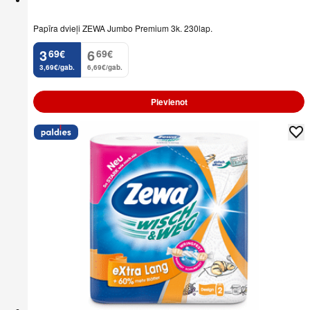
Papīra dvieļi ZEWA Jumbo Premium 3k. 230lap.
3
6
69
€
69
€
.
.
3,69€/gab.
6,69€/gab.
Pievienot