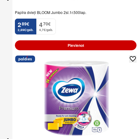
Papīra dvieļi BLOOM Jumbo 2sl.1r.500lap.
2
4
89
€
70
€
.
.
2,89€/gab.
4,7€/gab.
Pievienot