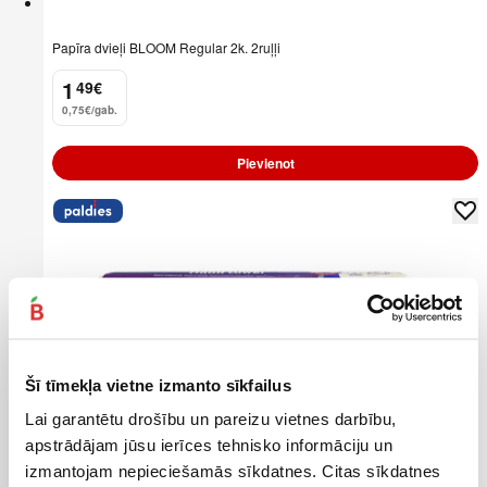
Papīra dvieļi BLOOM Regular 2k. 2ruļļi
1
49
€
.
0,75€/gab.
Pievienot
Šī tīmekļa vietne izmanto sīkfailus
Lai garantētu drošību un pareizu vietnes darbību,
apstrādājam jūsu ierīces tehnisko informāciju un
izmantojam nepieciešamās sīkdatnes. Citas sīkdatnes