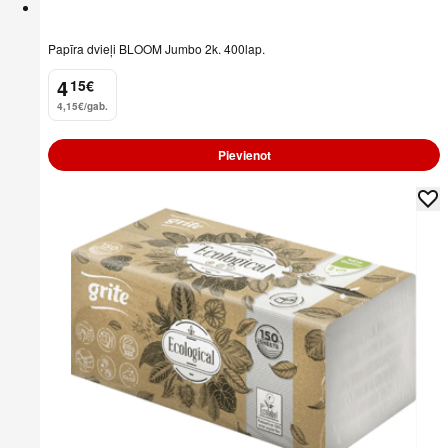
Papīra dvieļi BLOOM Jumbo 2k. 400lap.
4
15
€
.
4,15€/gab.
Pievienot