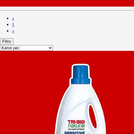
«
1
»
Filtrs