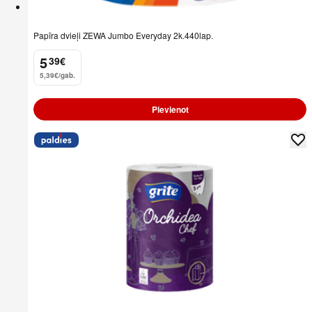
Papīra dvieļi ZEWA Jumbo Everyday 2k.440lap.
5
39
€
.
5,39€/gab.
Pievienot