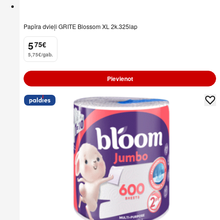
Papīra dvieļi GRITE Blossom XL 2k.325lap
5
75
€
.
5,75€/gab.
Pievienot