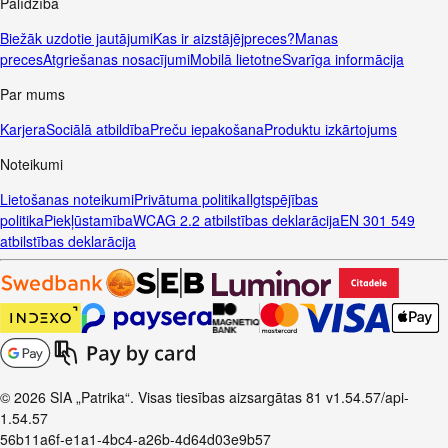
Palīdzība
Biežāk uzdotie jautājumi
Kas ir aizstājējpreces?
Manas
preces
Atgriešanas nosacījumi
Mobilā lietotne
Svarīga informācija
Par mums
Karjera
Sociālā atbildība
Preču iepakošana
Produktu izkārtojums
Noteikumi
Lietošanas noteikumi
Privātuma politika
Ilgtspējības
politika
Piekļūstamība
WCAG 2.2 atbilstības deklarācija
EN 301 549
atbilstības deklarācija
© 2026 SIA „Patrika“. Visas tiesības aizsargātas
81
v1.54.57
/api-
1.54.57
56b11a6f-e1a1-4bc4-a26b-4d64d03e9b57