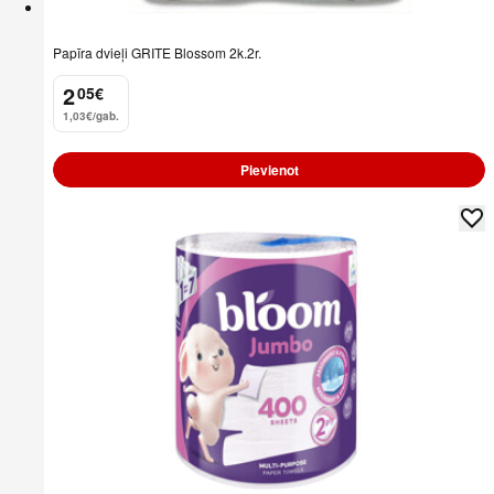
Papīra dvieļi GRITE Blossom 2k.2r.
2
05
€
.
1,03€/gab.
Pievienot