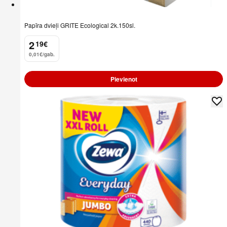
Papīra dvieļi GRITE Ecological 2k.150sl.
2
19
€
.
0,01€/gab.
Pievienot