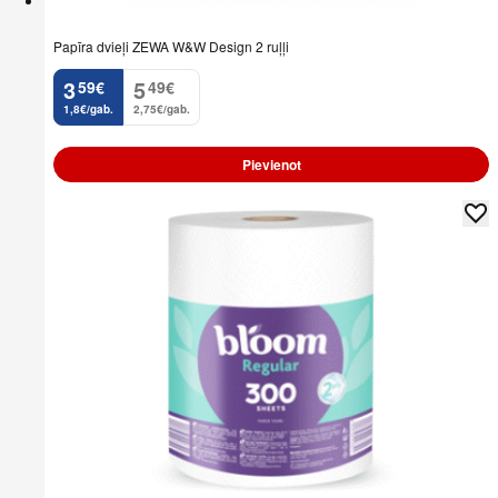
Papīra dvieļi ZEWA W&W Design 2 ruļļi
3
5
59
€
49
€
.
.
1,8€/gab.
2,75€/gab.
Pievienot