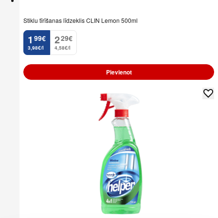
Stiklu tīrīšanas līdzeklis CLIN Lemon 500ml
1
2
99
€
29
€
.
.
3,98€/l
4,58€/l
Pievienot