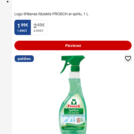
Logu tīrīšanas līdzeklis FROSCH ar spirtu, 1 L
1
2
99
€
65
€
.
.
1,99€/l
2,65€/l
Pievienot