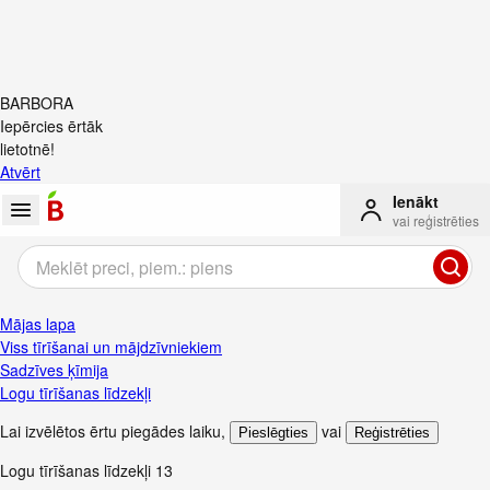
BARBORA
Iepērcies ērtāk
lietotnē!
Atvērt
Ienākt
vai reģistrēties
Mājas lapa
Viss tīrīšanai un mājdzīvniekiem
Sadzīves ķīmija
Logu tīrīšanas līdzekļi
Lai izvēlētos ērtu piegādes laiku
,
vai
Pieslēgties
Reģistrēties
Logu tīrīšanas līdzekļi
13