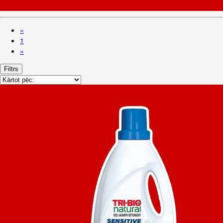
«
1
»
Filtrs