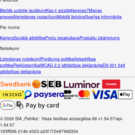
Biežāk uzdotie jautājumi
Kas ir aizstājējpreces?
Manas
preces
Atgriešanas nosacījumi
Mobilā lietotne
Svarīga informācija
Par mums
Karjera
Sociālā atbildība
Preču iepakošana
Produktu izkārtojums
Noteikumi
Lietošanas noteikumi
Privātuma politika
Ilgtspējības
politika
Piekļūstamība
WCAG 2.2 atbilstības deklarācija
EN 301 549
atbilstības deklarācija
© 2026 SIA „Patrika“. Visas tiesības aizsargātas
86
v1.54.57
/api-
1.54.57
183ff596-214b-4323-a23f-f72e879dd354