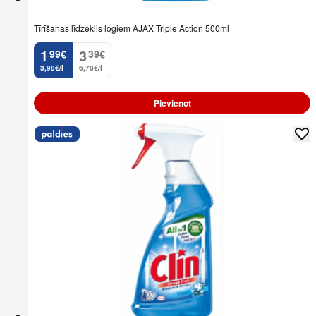
Tīrīšanas līdzeklis logiem AJAX Triple Action 500ml
1
3
99
€
39
€
.
.
3,98€/l
6,78€/l
Pievienot