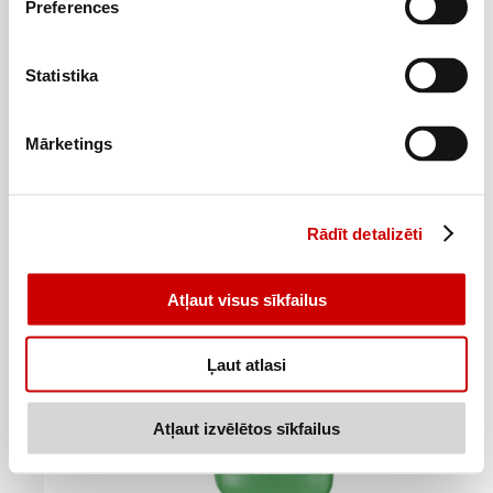
Preferences
Mitrās salvetes VORTEX stiklam 48gab.
Statistika
1
2
79
€
79
€
.
.
0,04€/gab.
0,06€/gab.
Mārketings
Pievienot
Rādīt detalizēti
Atļaut visus sīkfailus
Ļaut atlasi
Atļaut izvēlētos sīkfailus