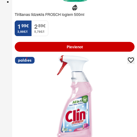
Tīrīšanas līdzeklis FROSCH logiem 500ml
1
2
99
€
89
€
.
.
3,98€/l
5,78€/l
Pievienot