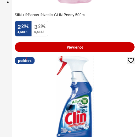
Stiklu tīrīšanas līdzeklis CLIN Peony 500ml
2
3
29
€
29
€
.
.
4,58€/l
6,58€/l
Pievienot