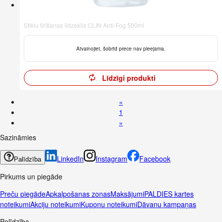
Stiklu tīrīšanas līdzeklis CLIN Anti-Fog 500ml
Atvainojiet, šobrīd prece nav pieejama.
Līdzīgi produkti
«
1
»
Sazināmies
LinkedIn
Instagram
Facebook
Palīdzība
Pirkums un piegāde
Preču piegāde
Apkalpošanas zonas
Maksājumi
PALDIES kartes
noteikumi
Akciju noteikumi
Kuponu noteikumi
Dāvanu kampaņas
Palīdzība