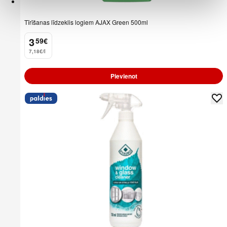
Tīrīšanas līdzeklis logiem AJAX Green 500ml
3
59
€
.
7,18€/l
Pievienot