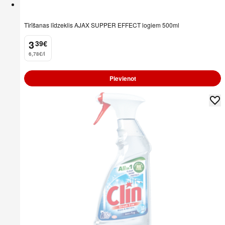
Tīrīšanas līdzeklis AJAX SUPPER EFFECT logiem 500ml
3
39
€
.
6,78€/l
Pievienot