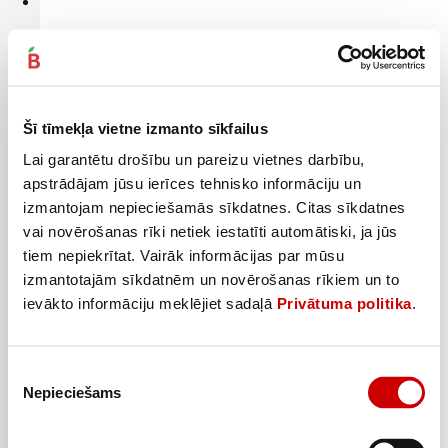
Logu tīr.līdz. HELPER Nano Techn. 750ml
1
42
€
.
1,89€/l
Šī tīmekļa vietne izmanto sīkfailus
Pievienot
Lai garantētu drošību un pareizu vietnes darbību,
apstrādājam jūsu ierīces tehnisko informāciju un
izmantojam nepieciešamās sīkdatnes. Citas sīkdatnes
vai novērošanas rīki netiek iestatīti automātiski, ja jūs
tiem nepiekrītat. Vairāk informācijas par mūsu
izmantotajām sīkdatnēm un novērošanas rīkiem un to
ievākto informāciju meklējiet sadaļā
Privātuma politika
.
Piekrišanas
Nepieciešams
izvēle