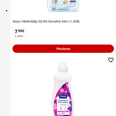
Veļas mīkstinātājs SILAN Sensitive 64m.r.1,408L
7
59
€
.
5,39€/l
Pievienot