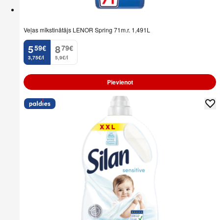
Veļas mīkstinātājs LENOR Spring 71m.r. 1,491L
5
8
59
€
79
€
.
.
3,75€/l
5,9€/l
Pievienot