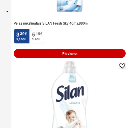
Veļas mīkstinātājs SILAN Fresh Sky 40m.r.880ml
3
5
39
€
19
€
.
.
3,85€/l
5,9€/l
Pievienot