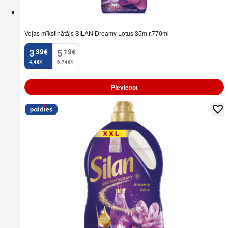
Veļas mīkstinātājs SILAN Dreamy Lotus 35m.r.770ml
3
5
39
€
19
€
.
.
4,4€/l
6,74€/l
Pievienot