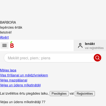
BARBORA
Iepērcies ērtāk
lietotnē!
Atvērt
Ienākt
vai reģistrēties
Mājas lapa
Viss tīrīšanai un mājdzīvniekiem
Veļas mazgāšanai
Veļas un ūdens mīkstinātāji
Lai izvēlētos ērtu piegādes laiku
,
vai
Pieslēgties
Reģistrēties
Veļas un ūdens mīkstinātāji
77