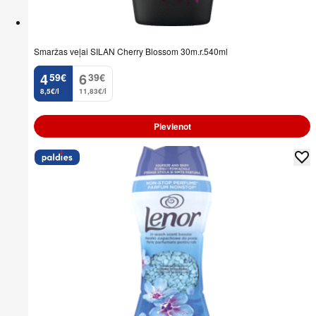
Smaržas veļai SILAN Cherry Blossom 30m.r.540ml
4
6
59
€
39
€
.
.
8,5€/l
11,83€/l
Pievienot