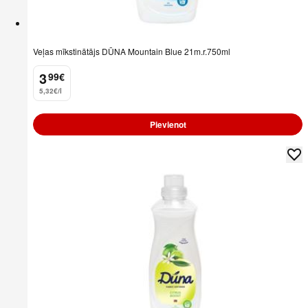
Veļas mīkstinātājs DŪNA Mountain Blue 21m.r.750ml
3
99
€
.
5,32€/l
Pievienot