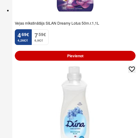
Veļas mīkstinātājs SILAN Dreamy Lotus 50m.r.1,1L
4
7
69
€
59
€
.
.
4,26€/l
6,9€/l
Pievienot