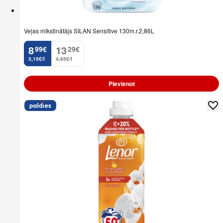
Veļas mīkstinātājs SILAN Sensitive 130m.r.2,86L
8
13
99
€
29
€
.
.
3,15€/l
4,65€/l
Pievienot