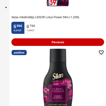
Veļas mīkstinātājs LENOR Lotus Flower 59m.r.1,239L
5
8
59
€
79
€
.
.
4,51€/l
7,09€/l
Pievienot