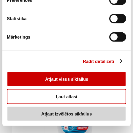
Preferences
Statistika
Veļas mīkstinātājs COCCOLINO Lily 74m.r.1,702L
5
8
39
€
19
€
.
.
Mārketings
3,17€/l
4,81€/l
Pievienot
Rādīt detalizēti
Atļaut visus sīkfailus
Ļaut atlasi
Atļaut izvēlētos sīkfailus