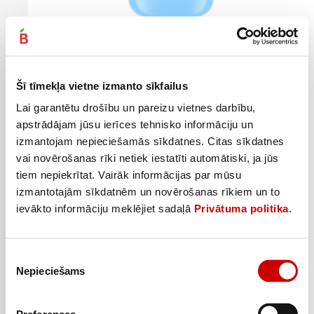
Veļas mīkstinātājs COCCOLINO Blue 74m.r.1,702L
5
8
39
€
19
€
.
.
Šī tīmekļa vietne izmanto sīkfailus
3,17€/l
4,81€/l
Lai garantētu drošību un pareizu vietnes darbību,
Pievienot
apstrādājam jūsu ierīces tehnisko informāciju un
izmantojam nepieciešamās sīkdatnes. Citas sīkdatnes
vai novērošanas rīki netiek iestatīti automātiski, ja jūs
tiem nepiekrītat. Vairāk informācijas par mūsu
izmantotajām sīkdatnēm un novērošanas rīkiem un to
ievākto informāciju meklējiet sadaļā
Privātuma politika
.
Piekrišanas
Nepieciešams
izvēle