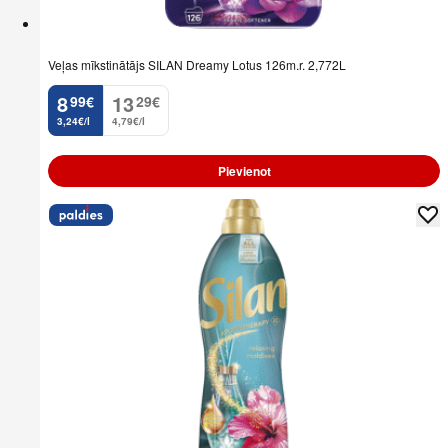
Veļas mīkstinātājs SILAN Dreamy Lotus 126m.r. 2,772L
8
13
99
€
29
€
.
.
3,24€/l
4,79€/l
Pievienot