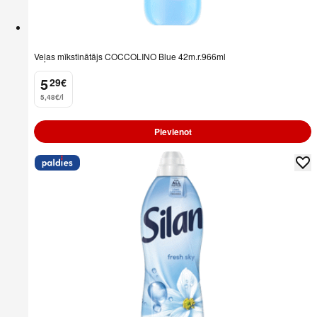
Veļas mīkstinātājs COCCOLINO Blue 42m.r.966ml
5
29
€
.
5,48€/l
Pievienot