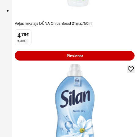
Veļas mīkstājs DŪNA Citrus Boost 21m.r.750ml
4
79
€
.
6,39€/l
Pievienot