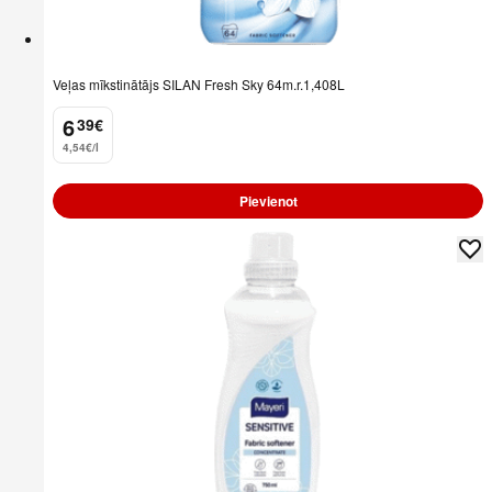
Veļas mīkstinātājs SILAN Fresh Sky 64m.r.1,408L
6
39
€
.
4,54€/l
Pievienot