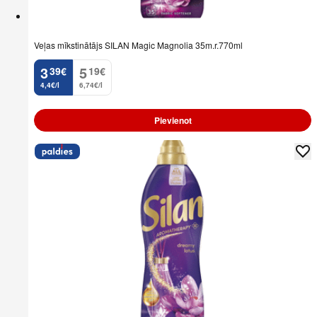
Veļas mīkstinātājs SILAN Magic Magnolia 35m.r.770ml
3
5
39
€
19
€
.
.
4,4€/l
6,74€/l
Pievienot