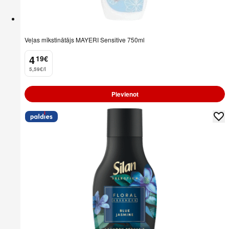
Veļas mīkstinātājs MAYERI Sensitive 750ml
4
19
€
.
5,59€/l
Pievienot