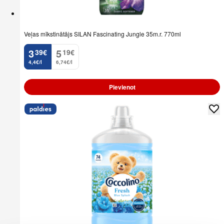
Veļas mīkstinātājs SILAN Fascinating Jungle 35m.r. 770ml
3
5
39
€
19
€
.
.
4,4€/l
6,74€/l
Pievienot