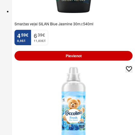
Smaržas veļai SILAN Blue Jasmine 30m.r.540ml
4
6
59
€
39
€
.
.
8,5€/l
11,83€/l
Pievienot