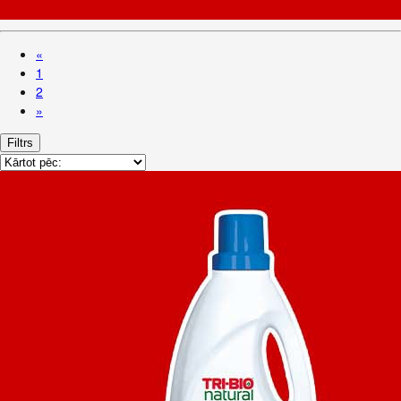
«
1
2
»
Filtrs