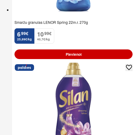
Smaržu granulas LENOR Spring 22m.r. 270g
6
10
99
€
99
€
.
.
25,89€/kg
40,7€/kg
Pievienot