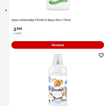
Veļas mīkstinātājs FROSCH Baby 30m.r.750ml
3
55
€
.
4,73€/l
Pievienot