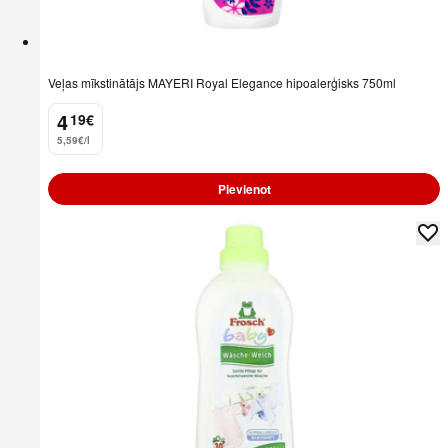
Veļas mīkstinātājs MAYERI Royal Elegance hipoalerģisks 750ml
4
19
€
.
5,59€/l
Pievienot