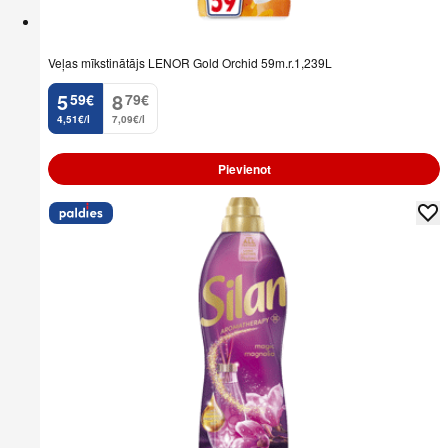
Veļas mīkstinātājs LENOR Gold Orchid 59m.r.1,239L
5
8
59
€
79
€
.
.
4,51€/l
7,09€/l
Pievienot