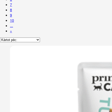
7
8
9
10
...
»