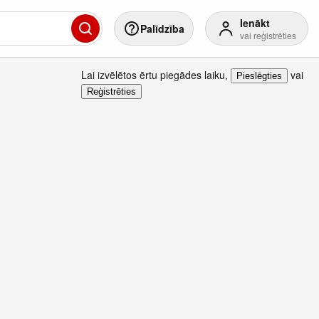
Ienākt
Palīdzība
vai reģistrēties
Lai izvēlētos ērtu piegādes laiku
,
vai
Pieslēgties
Reģistrēties