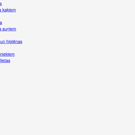
a
a kaķiem
a
a suņiem
 un higiēnas
vniekiem
ļietas