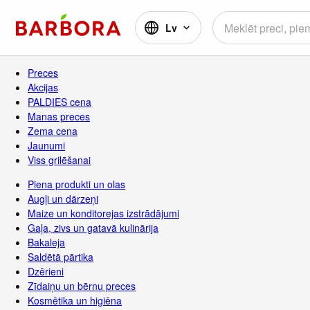
Lv
Preces
Akcijas
PALDIES cena
Manas preces
Zema cena
Jaunumi
Viss grilēšanai
Piena produkti un olas
Augļi un dārzeņi
Maize un konditorejas izstrādājumi
Gaļa, zivs un gatavā kulinārija
Bakaleja
Saldētā pārtika
Dzērieni
Zīdaiņu un bērnu preces
Kosmētika un higiēna