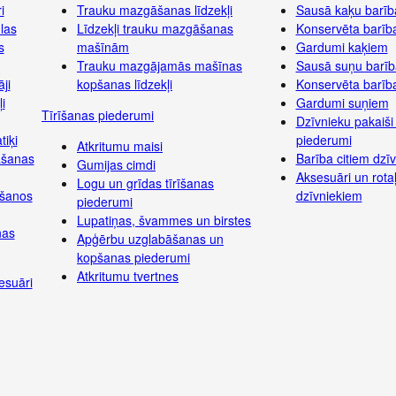
i
Trauku mazgāšanas līdzekļi
Sausā kaķu barīb
las
Līdzekļi trauku mazgāšanas
Konservēta barīb
s
mašīnām
Gardumi kaķiem
Trauku mazgājamās mašīnas
Sausā suņu barīb
ji
kopšanas līdzekļi
Konservēta barīb
i
Gardumi suņiem
Tīrīšanas piederumi
Dzīvnieku pakaiši
tiķi
piederumi
Atkritumu maisi
āšanas
Barība citiem dzī
Gumijas cimdi
Aksesuāri un rotaļ
Logu un grīdas tīrīšanas
ošanos
dzīvniekiem
piederumi
Lupatiņas, švammes un birstes
nas
Apģērbu uzglabāšanas un
kopšanas piederumi
Atkritumu tvertnes
esuāri