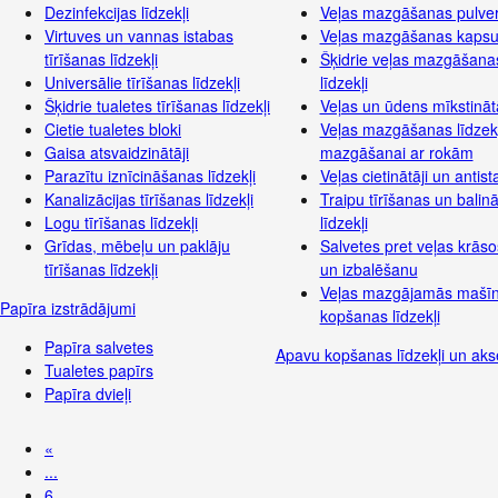
Dezinfekcijas līdzekļi
Veļas mazgāšanas pulver
Virtuves un vannas istabas
Veļas mazgāšanas kapsu
tīrīšanas līdzekļi
Šķidrie veļas mazgāšana
Universālie tīrīšanas līdzekļi
līdzekļi
Šķidrie tualetes tīrīšanas līdzekļi
Veļas un ūdens mīkstinātā
Cietie tualetes bloki
Veļas mazgāšanas līdzekļ
Gaisa atsvaidzinātāji
mazgāšanai ar rokām
Parazītu iznīcināšanas līdzekļi
Veļas cietinātāji un antista
Kanalizācijas tīrīšanas līdzekļi
Traipu tīrīšanas un balin
Logu tīrīšanas līdzekļi
līdzekļi
Grīdas, mēbeļu un paklāju
Salvetes pret veļas krās
tīrīšanas līdzekļi
un izbalēšanu
Veļas mazgājamās mašī
Papīra izstrādājumi
kopšanas līdzekļi
Papīra salvetes
Apavu kopšanas līdzekļi un aks
Tualetes papīrs
Papīra dvieļi
«
...
6