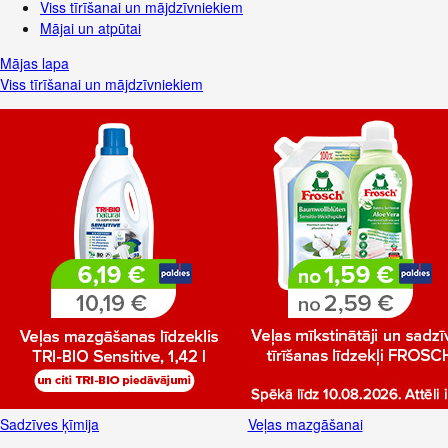
Viss tīrīšanai un mājdzīvniekiem
Mājai un atpūtai
Mājas lapa
Viss tīrīšanai un mājdzīvniekiem
Sadzīves ķīmija
Veļas mazgāšanai