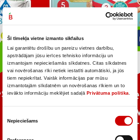
Šī tīmekļa vietne izmanto sīkfailus
Lai garantētu drošību un pareizu vietnes darbību,
apstrādājam jūsu ierīces tehnisko informāciju un
izmantojam nepieciešamās sīkdatnes. Citas sīkdatnes
vai novērošanas rīki netiek iestatīti automātiski, ja jūs
tiem nepiekrītat. Vairāk informācijas par mūsu
izmantotajām sīkdatnēm un novērošanas rīkiem un to
ievākto informāciju meklējiet sadaļā
Privātuma politika
.
Piekrišanas
Nepieciešams
izvēle