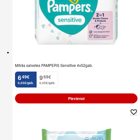
Mitrās salvetes PAMPERS Sensitive 4x52gab.
6
9
49
€
69
€
.
.
0,03€/gab.
0,05€/gab.
Pievienot