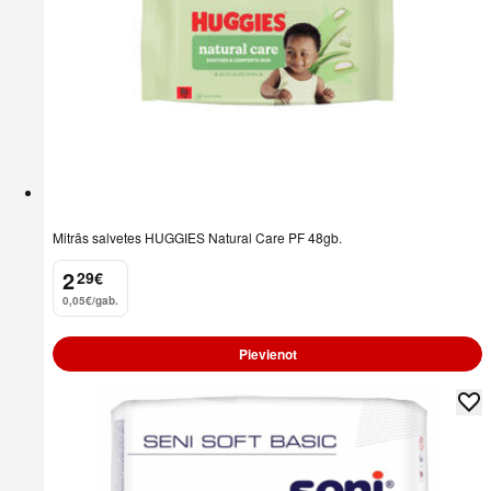
Mitrās salvetes HUGGIES Natural Care PF 48gb.
2
29
€
.
0,05€/gab.
Pievienot