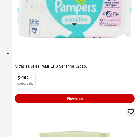
Mitrās salvetes PAMPERS Sensitive 52gab.
2
49
€
.
0,05€/gab.
Pievienot