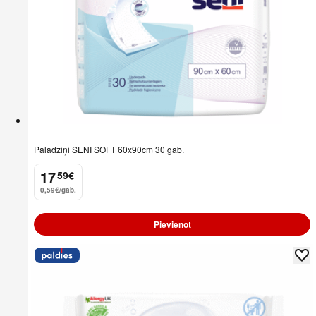
Paladziņi SENI SOFT 60x90cm 30 gab.
17
59
€
.
0,59€/gab.
Pievienot