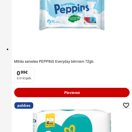
Mitrās salvetes PEPPINS Everyday bērniem 72gb.
0
99
€
.
0,01€/gab.
Pievienot