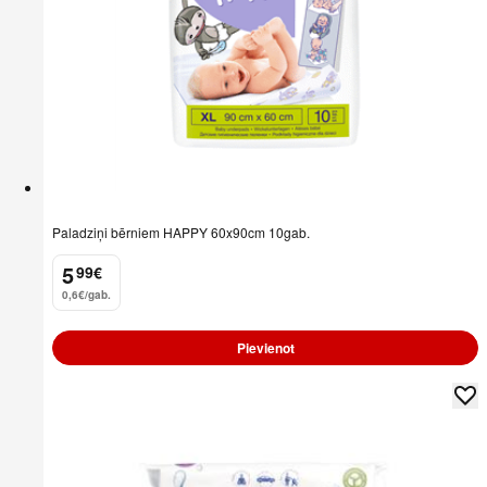
Paladziņi bērniem HAPPY 60x90cm 10gab.
5
99
€
.
0,6€/gab.
Pievienot