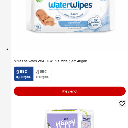
Mitrās salvetes WATERWIPES zīdaiņiem 48gab.
2
4
99
€
69
€
.
.
0,06€/gab.
0,1€/gab.
Pievienot