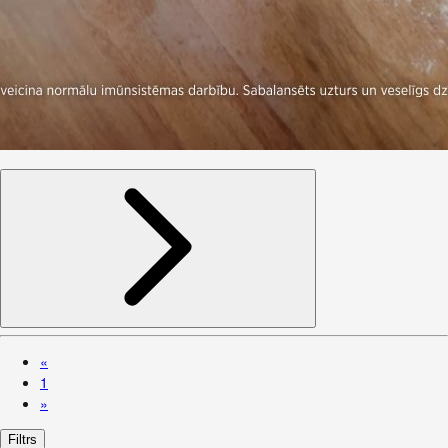
«
1
»
Filtrs