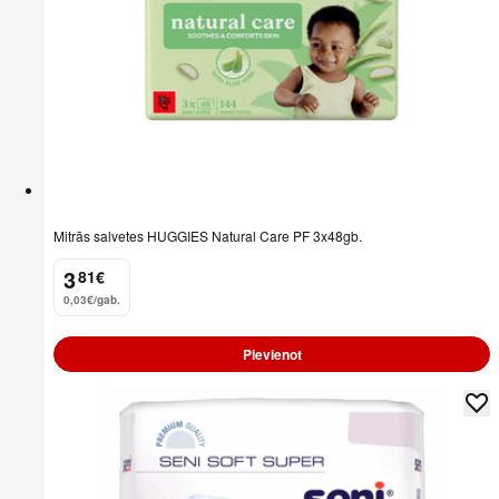
Mitrās salvetes HUGGIES Natural Care PF 3x48gb.
3
81
€
.
0,03€/gab.
Pievienot