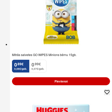
Mitrās salvetes GO WIPES Minions bērnu 15gb.
0
0
89
€
99
€
.
.
0,06€/gab.
0,07€/gab.
Pievienot