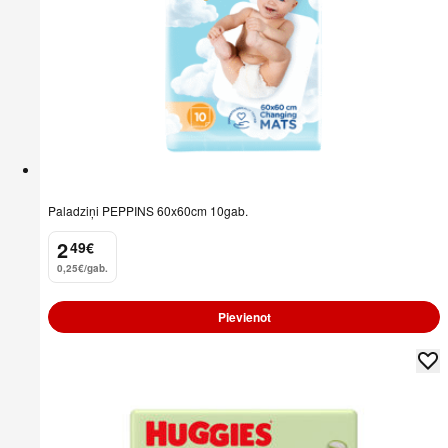
Paladziņi PEPPINS 60x60cm 10gab.
2
49
€
.
0,25€/gab.
Pievienot