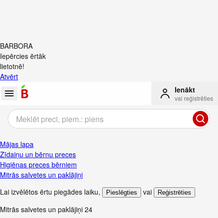
BARBORA
Iepērcies ērtāk
lietotnē!
Atvērt
Ienākt
vai reģistrēties
Mājas lapa
Zīdaiņu un bērnu preces
Higiēnas preces bērniem
Mitrās salvetes un paklājiņi
Lai izvēlētos ērtu piegādes laiku
,
vai
Pieslēgties
Reģistrēties
Mitrās salvetes un paklājiņi
24