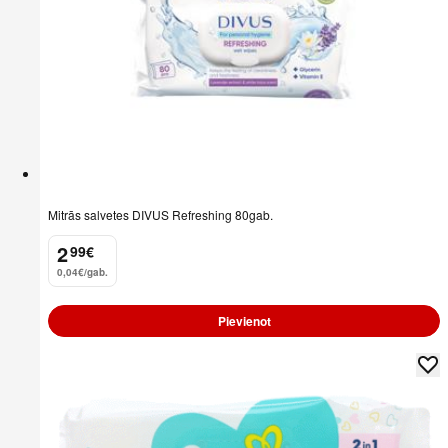
Mitrās salvetes DIVUS Refreshing 80gab.
2
99
€
.
0,04€/gab.
Pievienot