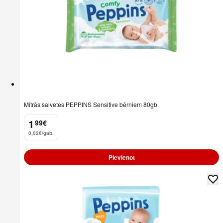
Mitrās salvetes PEPPINS Sensitive bērniem 80gb
1
99
€
.
0,02€/gab.
Pievienot