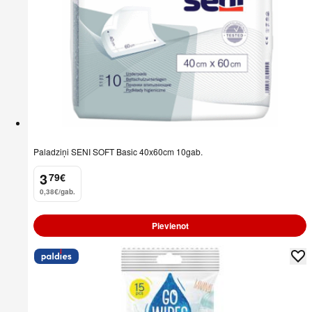
Paladziņi SENI SOFT Basic 40x60cm 10gab.
3
79
€
.
0,38€/gab.
Pievienot