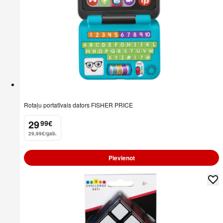
Rotaļu portatīvais dators FISHER PRICE
29
99
€
.
29,99€/gab.
Pievienot