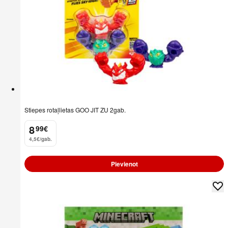
Stiepes rotaļlietas GOO JIT ZU 2gab.
8
99
€
.
4,5€/gab.
Pievienot