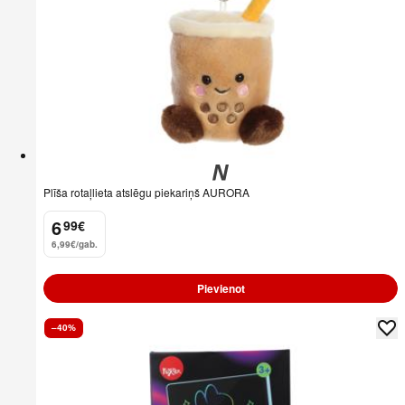
Plīša rotaļlieta atslēgu piekariņš AURORA
6
99
€
.
6,99€/gab.
Pievienot
–40%