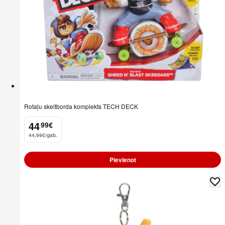
Rotaļu skeitborda komplekts TECH DECK
44
99
€
.
44,99€/gab.
Pievienot