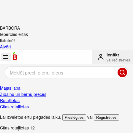
BARBORA
Iepērcies ērtāk
lietotnē!
Atvērt
Ienākt
vai reģistrēties
Mājas lapa
Zīdaiņu un bērnu preces
Rotaļlietas
Citas rotaļlietas
Lai izvēlētos ērtu piegādes laiku
,
vai
Pieslēgties
Reģistrēties
Citas rotaļlietas
12