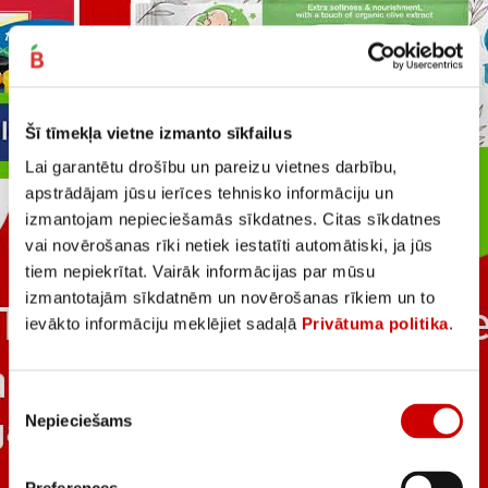
Šī tīmekļa vietne izmanto sīkfailus
Lai garantētu drošību un pareizu vietnes darbību,
apstrādājam jūsu ierīces tehnisko informāciju un
izmantojam nepieciešamās sīkdatnes. Citas sīkdatnes
vai novērošanas rīki netiek iestatīti automātiski, ja jūs
tiem nepiekrītat. Vairāk informācijas par mūsu
izmantotajām sīkdatnēm un novērošanas rīkiem un to
ievākto informāciju meklējiet sadaļā
Privātuma politika
.
Piekrišanas
Nepieciešams
izvēle