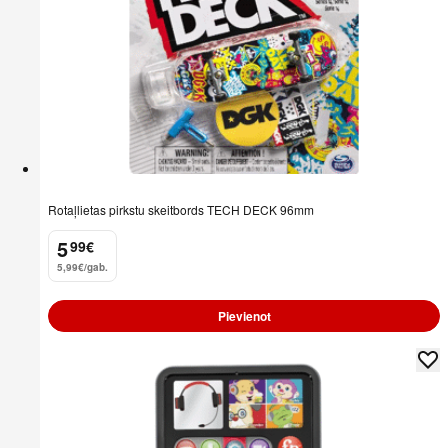
Rotaļlietas pirkstu skeitbords TECH DECK 96mm
5
99
€
.
5,99€/gab.
Pievienot