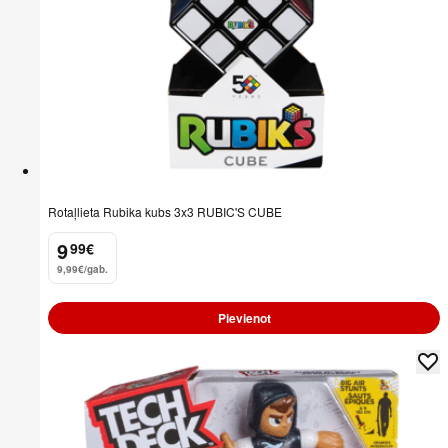
Rotaļlieta Rubika kubs 3x3 RUBIC'S CUBE
9
99
€
.
9,99€/gab.
Pievienot