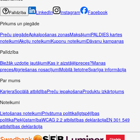
LinkedIn
Instagram
Facebook
Palīdzība
Pirkums un piegāde
Preču piegāde
Apkalpošanas zonas
Maksājumi
PALDIES kartes
noteikumi
Akciju noteikumi
Kuponu noteikumi
Dāvanu kampaņas
Palīdzība
Biežāk uzdotie jautājumi
Kas ir aizstājējpreces?
Manas
preces
Atgriešanas nosacījumi
Mobilā lietotne
Svarīga informācija
Par mums
Karjera
Sociālā atbildība
Preču iepakošana
Produktu izkārtojums
Noteikumi
Lietošanas noteikumi
Privātuma politika
Ilgtspējības
politika
Piekļūstamība
WCAG 2.2 atbilstības deklarācija
EN 301 549
atbilstības deklarācija