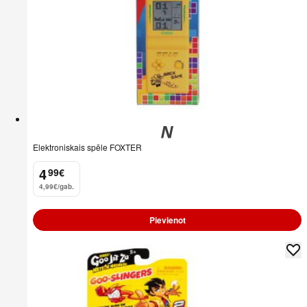
Elektroniskais spēle FOXTER
4
99
€
.
4,99€/gab.
Pievienot