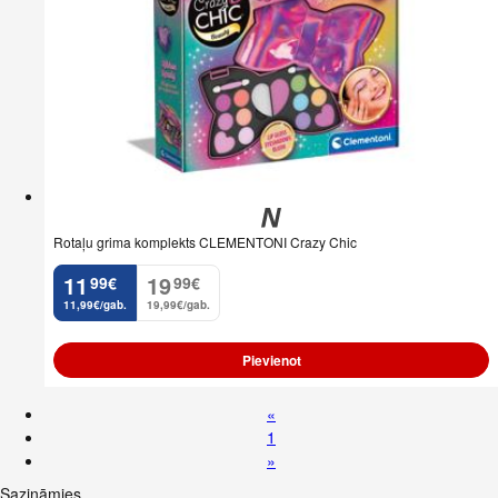
Rotaļu grima komplekts CLEMENTONI Crazy Chic
11
19
99
€
99
€
.
.
11,99€/gab.
19,99€/gab.
Pievienot
«
1
»
Sazināmies