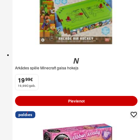
Arkādes spēle Minecraft gaisa hokejs
19
99
€
.
19,99€/gab.
Pievienot