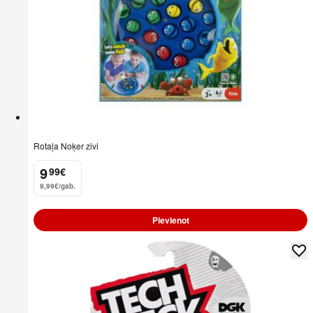
Rotaļa Noķer zivi
9
99
€
.
9,99€/gab.
Pievienot