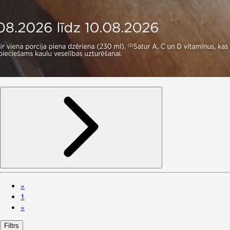
«
1
»
Filtrs