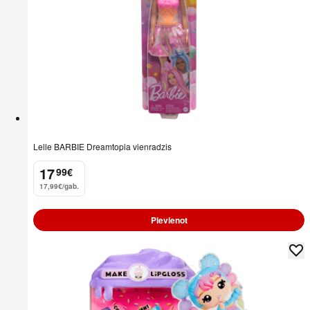
Lelle BARBIE Dreamtopia vienradzis
17
99
€
.
17,99€/gab.
Pievienot