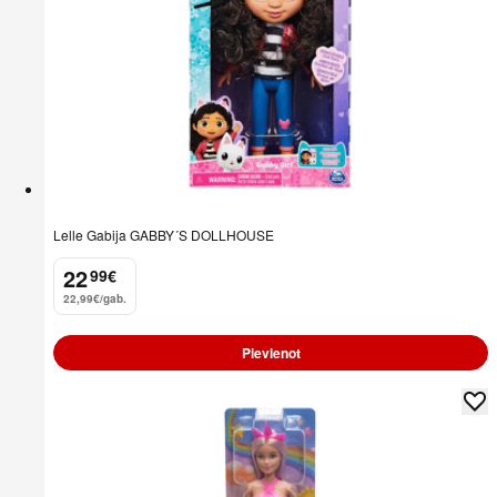
Lelle Gabija GABBY´S DOLLHOUSE
22
99
€
.
22,99€/gab.
Pievienot