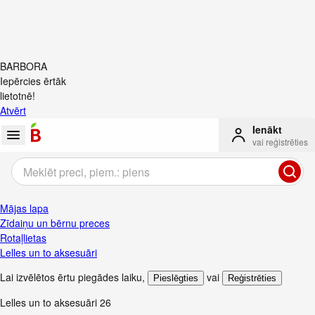
BARBORA
Iepērcies ērtāk
lietotnē!
Atvērt
Ienākt
vai reģistrēties
Mājas lapa
Zīdaiņu un bērnu preces
Rotaļlietas
Lelles un to aksesuāri
Lai izvēlētos ērtu piegādes laiku
,
vai
Pieslēgties
Reģistrēties
Lelles un to aksesuāri
26