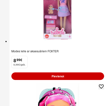
Modes lelle ar aksesuāriem FOXTER
8
99
€
.
8,99€/gab.
Pievienot