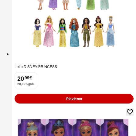
Lelle DISNEY PRINCESS
20
99
€
.
20,99€/gab.
Pievienot