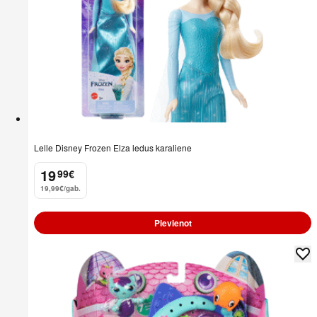
Lelle Disney Frozen Elza ledus karaliene
19
99
€
.
19,99€/gab.
Pievienot