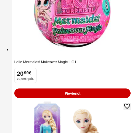
Lelle Mermaids! Makeover Magic L.O.L.
20
99
€
.
20,99€/gab.
Pievienot