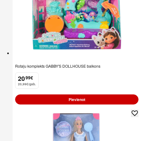
Rotaļu komplekts GABBY'S DOLLHOUSE balkons
20
99
€
.
20,99€/gab.
Pievienot