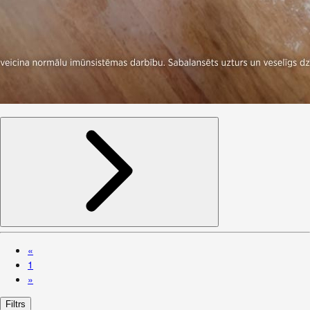
«
1
»
Filtrs