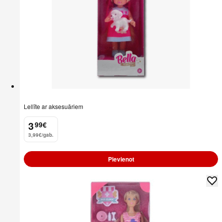
Lellīte ar aksesuāriem
3
99
€
.
3,99€/gab.
Pievienot