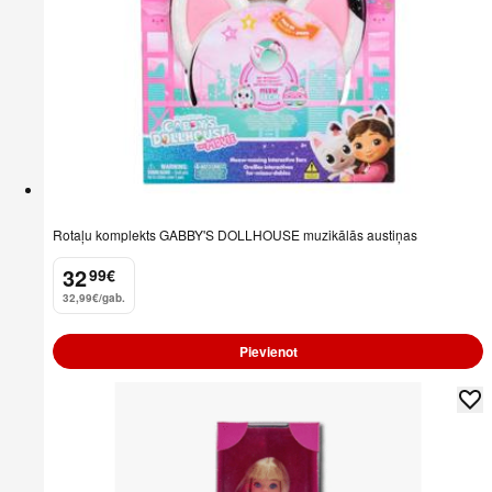
Rotaļu komplekts GABBY'S DOLLHOUSE muzikālās austiņas
32
99
€
.
32,99€/gab.
Pievienot