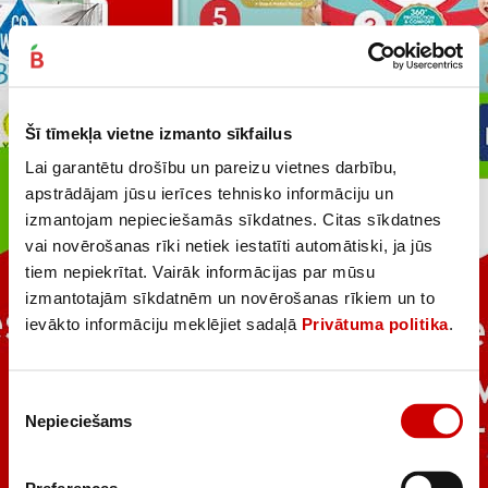
Šī tīmekļa vietne izmanto sīkfailus
Lai garantētu drošību un pareizu vietnes darbību,
apstrādājam jūsu ierīces tehnisko informāciju un
izmantojam nepieciešamās sīkdatnes. Citas sīkdatnes
vai novērošanas rīki netiek iestatīti automātiski, ja jūs
tiem nepiekrītat. Vairāk informācijas par mūsu
izmantotajām sīkdatnēm un novērošanas rīkiem un to
ievākto informāciju meklējiet sadaļā
Privātuma politika
.
Piekrišanas
Nepieciešams
izvēle