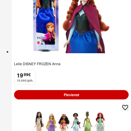
Lelle DISNEY FROZEN Anna
19
99
€
.
19,99€/gab.
Pievienot