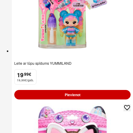
Lelle ar lūpu spīdums YUMMILAND
19
99
€
.
19,99€/gab.
Pievienot