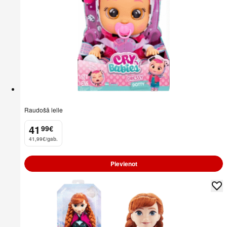
Raudošā lelle
41
99
€
.
41,99€/gab.
Pievienot