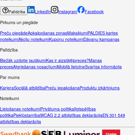
LinkedIn
Instagram
Facebook
Palīdzība
Pirkums un piegāde
Preču piegāde
Apkalpošanas zonas
Maksājumi
PALDIES kartes
noteikumi
Akciju noteikumi
Kuponu noteikumi
Dāvanu kampaņas
Palīdzība
Biežāk uzdotie jautājumi
Kas ir aizstājējpreces?
Manas
preces
Atgriešanas nosacījumi
Mobilā lietotne
Svarīga informācija
Par mums
Karjera
Sociālā atbildība
Preču iepakošana
Produktu izkārtojums
Noteikumi
Lietošanas noteikumi
Privātuma politika
Ilgtspējības
politika
Piekļūstamība
WCAG 2.2 atbilstības deklarācija
EN 301 549
atbilstības deklarācija