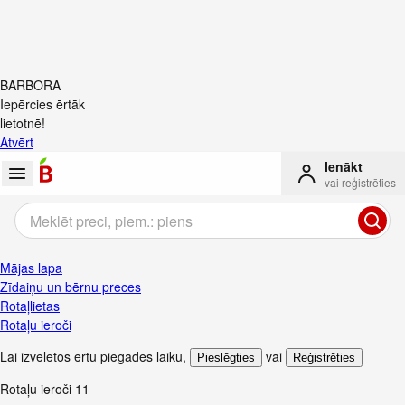
BARBORA
Iepērcies ērtāk
lietotnē!
Atvērt
Ienākt
vai reģistrēties
Mājas lapa
Zīdaiņu un bērnu preces
Rotaļlietas
Rotaļu ieroči
Lai izvēlētos ērtu piegādes laiku
,
vai
Pieslēgties
Reģistrēties
Rotaļu ieroči
11