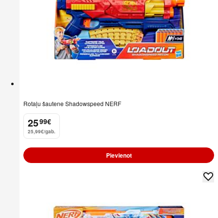
Rotaļu šautene Shadowspeed NERF
25
99
€
.
25,99€/gab.
Pievienot