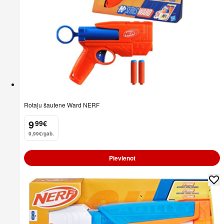
Rotaļu šautene Ward NERF
9
99
€
.
9,99€/gab.
Pievienot