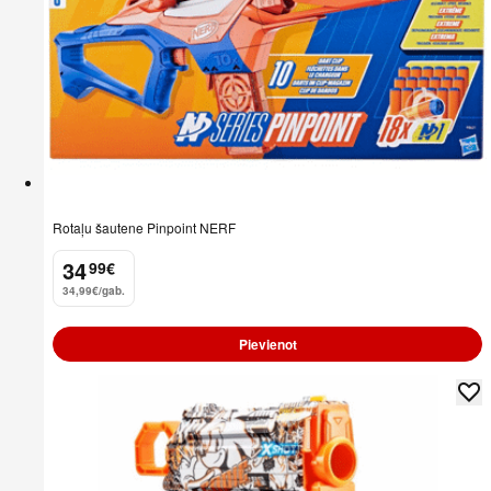
Rotaļu šautene Pinpoint NERF
34
99
€
.
34,99€/gab.
Pievienot