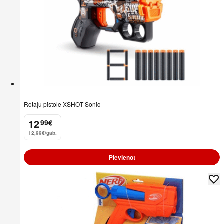
Rotaļu pistole XSHOT Sonic
12
99
€
.
12,99€/gab.
Pievienot