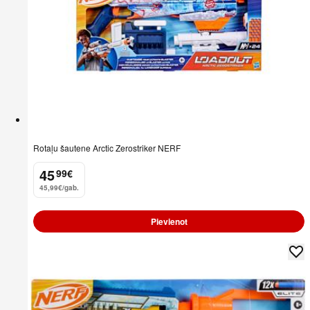
Rotaļu šautene Arctic Zerostriker NERF
45
99
€
.
45,99€/gab.
Pievienot