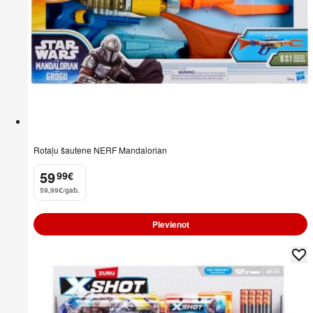
Rotaļu šautene NERF Mandalorian
59
99
€
.
59,99€/gab.
Pievienot