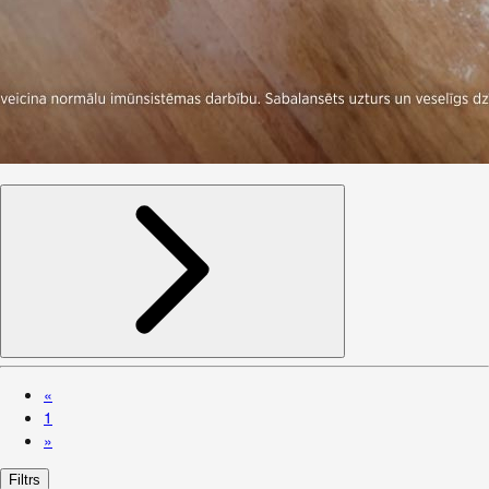
«
1
»
Filtrs