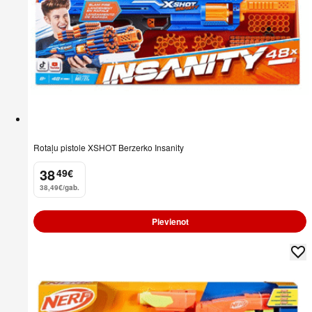
Rotaļu pistole XSHOT Berzerko Insanity
38
49
€
.
38,49€/gab.
Pievienot