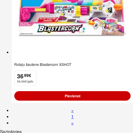
Rotaļu šautene Blastercorn XSHOT
36
99
€
.
36,99€/gab.
Pievienot
«
1
»
Sazināmies