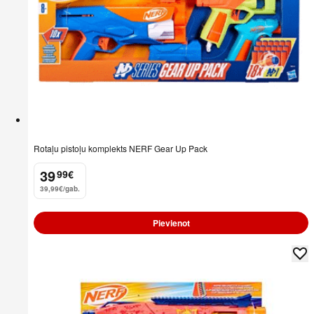
Rotaļu pistoļu komplekts NERF Gear Up Pack
39
99
€
.
39,99€/gab.
Pievienot