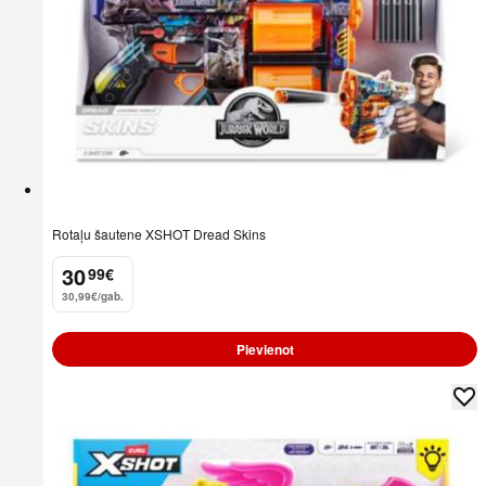
Rotaļu šautene XSHOT Dread Skins
30
99
€
.
30,99€/gab.
Pievienot