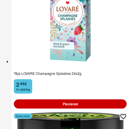
Tēja LOVARE Champagne Splashes 24x2g
2
49
€
.
51,88€/kg
Pievienot