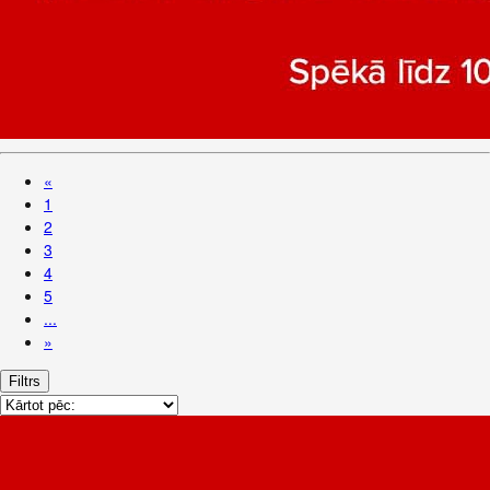
«
1
2
3
4
5
...
»
Filtrs