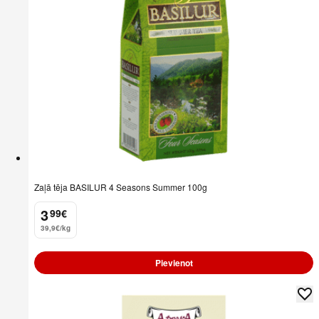
Zaļā tēja BASILUR 4 Seasons Summer 100g
3
99
€
.
39,9€/kg
Pievienot