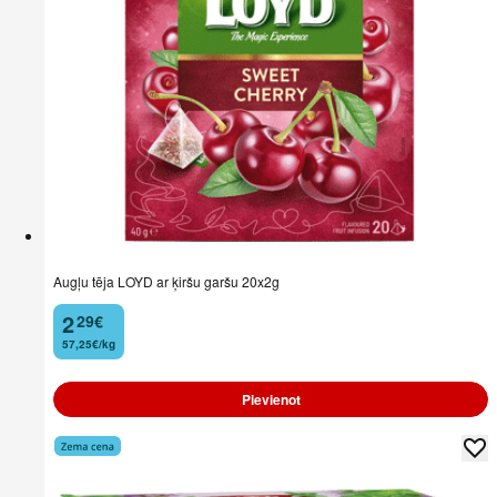
Augļu tēja LOYD ar ķiršu garšu 20x2g
2
29
€
.
57,25€/kg
Pievienot