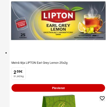
Melnā tēja LIPTON Earl Grey Lemon 25x2g
2
59
€
.
51,8€/kg
Pievienot