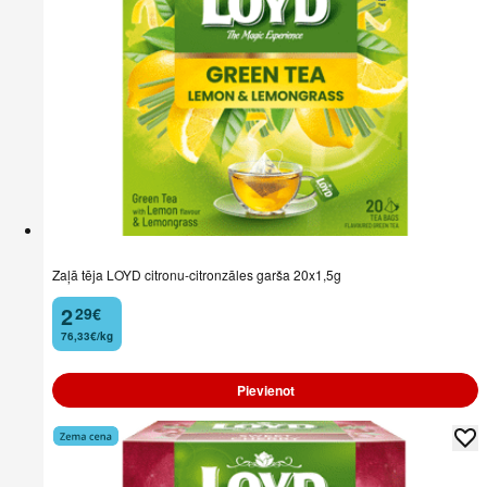
Zaļā tēja LOYD citronu-citronzāles garša 20x1,5g
2
29
€
.
76,33€/kg
Pievienot