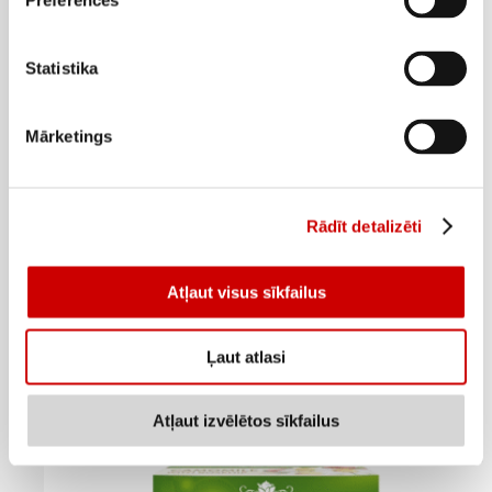
Preferences
Statistika
Mārketings
Rādīt detalizēti
Augļu tēja APSARA Fruit Festival 100g
Atļaut visus sīkfailus
2
95
€
.
29,5€/kg
Ļaut atlasi
Pievienot
Atļaut izvēlētos sīkfailus