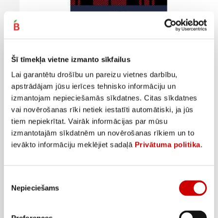
Šī tīmekļa vietne izmanto sīkfailus
Lai garantētu drošību un pareizu vietnes darbību,
apstrādājam jūsu ierīces tehnisko informāciju un
izmantojam nepieciešamās sīkdatnes. Citas sīkdatnes
vai novērošanas rīki netiek iestatīti automātiski, ja jūs
tiem nepiekrītat. Vairāk informācijas par mūsu
Melnā tēja SHERLOCK SECRETS English Breakfast 100g
izmantotajām sīkdatnēm un novērošanas rīkiem un to
2
59
€
.
ievākto informāciju meklējiet sadaļā
Privātuma politika
.
25,9€/kg
Pievienot
Piekrišanas
Nepieciešams
izvēle