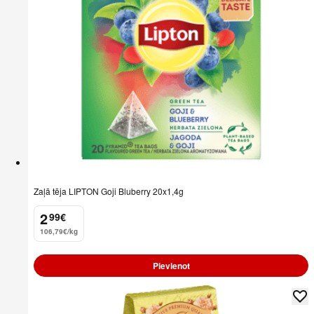
Zaļā tēja LIPTON Goji Bluberry 20x1,4g
2
99
€
.
106,79€/kg
Pievienot