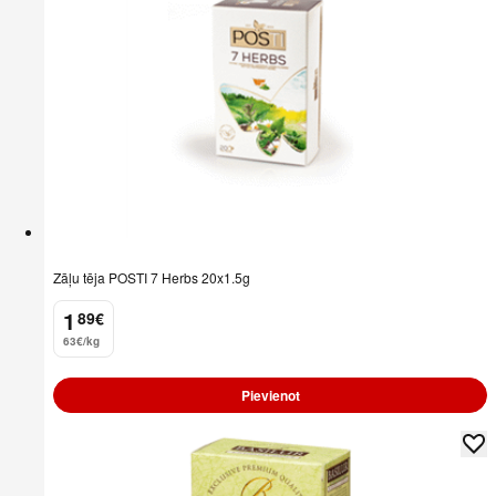
Zāļu tēja POSTI 7 Herbs 20x1.5g
1
89
€
.
63€/kg
Pievienot