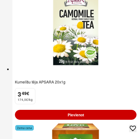
Kumelīšu tēja APSARA 20x1g
3
49
€
.
174,5€/kg
Pievienot