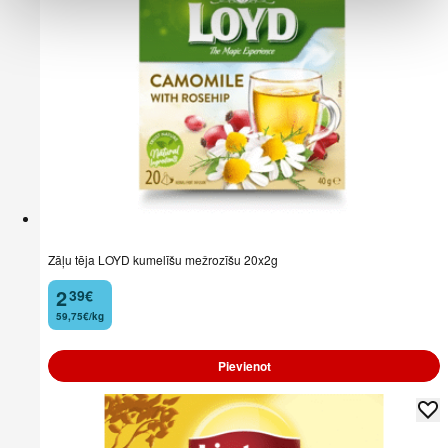
Zāļu tēja LOYD kumelīšu mežrozīšu 20x2g
2
39
€
.
59,75€/kg
Pievienot