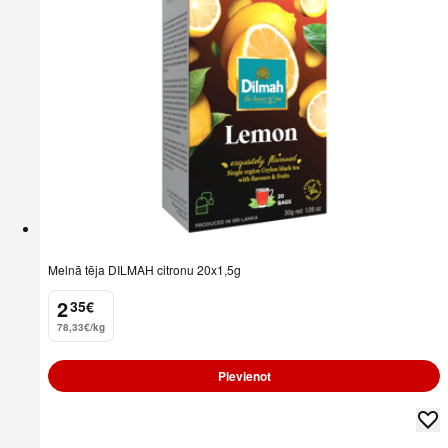
Melnā tēja DILMAH citronu 20x1,5g
2
35
€
.
78,33€/kg
Pievienot