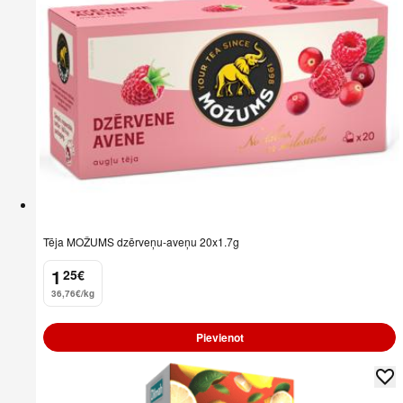
Tēja MOŽUMS dzērveņu-aveņu 20x1.7g
1
25
€
.
36,76€/kg
Pievienot