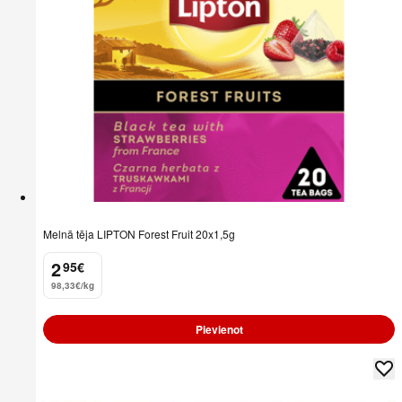
Melnā tēja LIPTON Forest Fruit 20x1,5g
2
95
€
.
98,33€/kg
Pievienot