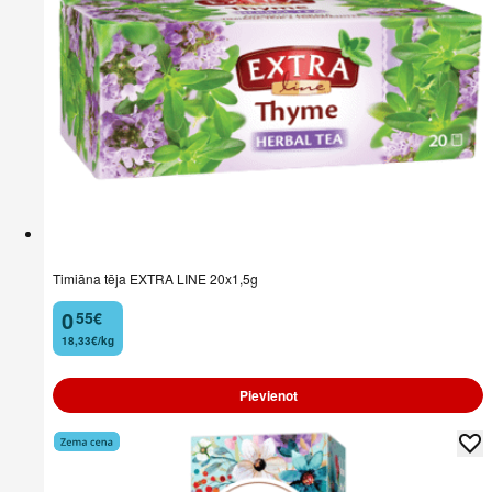
Timiāna tēja EXTRA LINE 20x1,5g
0
55
€
.
18,33€/kg
Pievienot