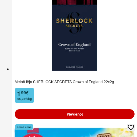
Melnā tēja SHERLOCK SECRETS Crown of England 22x2g
1
99
€
.
45,23€/kg
Pievienot