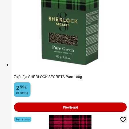
Zaļā tēja SHERLOCK SECRETS Pure 100g
2
59
€
.
25,9€/kg
Pievienot