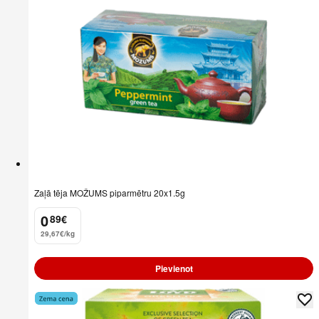
Zaļā tēja MOŽUMS piparmētru 20x1.5g
0
89
€
.
29,67€/kg
Pievienot