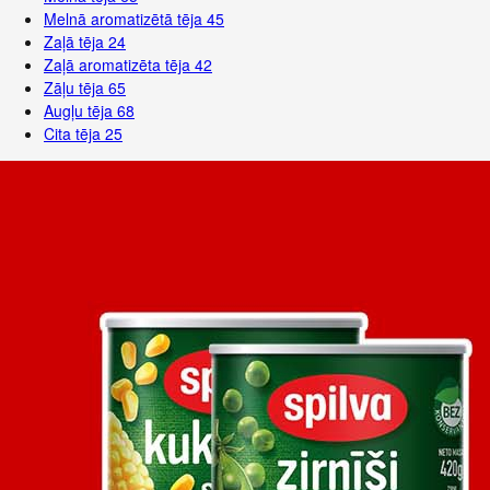
Melnā aromatizētā tēja
45
Zaļā tēja
24
Zaļā aromatizēta tēja
42
Zāļu tēja
65
Augļu tēja
68
Cita tēja
25