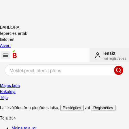
BARBORA
Iepērcies ērtāk
lietotnē!
Atvērt
Ienākt
vai reģistrēties
Mājas lapa
Bakaleja
Tēja
Lai izvēlētos ērtu piegādes laiku
,
vai
Pieslēgties
Reģistrēties
Tēja
334
Melnā tēja
65