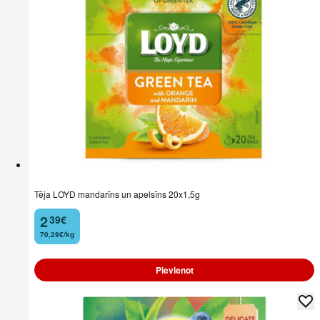
Tēja LOYD mandarīns un apelsīns 20x1,5g
2
39
€
.
70,29€/kg
Pievienot