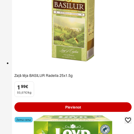
Zaļā tēja BASILUR Radella 25x1.5g
1
99
€
.
53,07€/kg
Pievienot