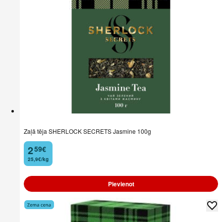
Zaļā tēja SHERLOCK SECRETS Jasmine 100g
2
59
€
.
25,9€/kg
Pievienot