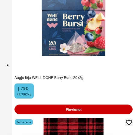
Augļu tēja WELL DONE Berry Burst 20x2g
1
79
€
.
44,75€/kg
Pievienot