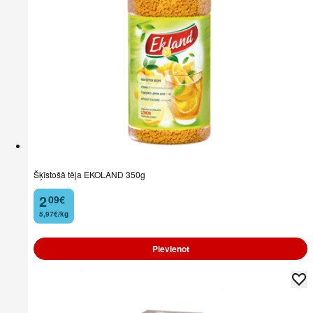
Šķīstošā tēja EKOLAND 350g
2
09
€
.
5,97€/kg
Pievienot