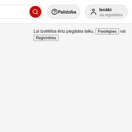
Ienākt
Palīdzība
vai reģistrēties
Lai izvēlētos ērtu piegādes laiku
,
vai
Pieslēgties
Reģistrēties