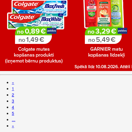
«
1
2
3
4
5
...
»