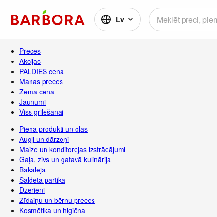
Lv
Preces
Akcijas
PALDIES cena
Manas preces
Zema cena
Jaunumi
Viss grilēšanai
Piena produkti un olas
Augļi un dārzeņi
Maize un konditorejas izstrādājumi
Gaļa, zivs un gatavā kulinārija
Bakaleja
Saldētā pārtika
Dzērieni
Zīdaiņu un bērnu preces
Kosmētika un higiēna