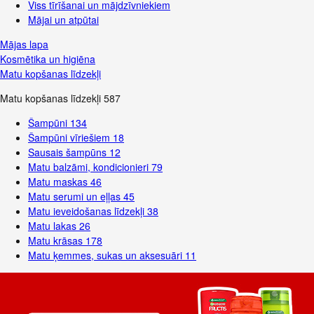
Viss tīrīšanai un mājdzīvniekiem
Mājai un atpūtai
Mājas lapa
Kosmētika un higiēna
Matu kopšanas līdzekļi
Matu kopšanas līdzekļi
587
Šampūni
134
Šampūni vīriešiem
18
Sausais šampūns
12
Matu balzāmi, kondicionieri
79
Matu maskas
46
Matu serumi un eļļas
45
Matu ieveidošanas līdzekļi
38
Matu lakas
26
Matu krāsas
178
Matu ķemmes, sukas un aksesuāri
11