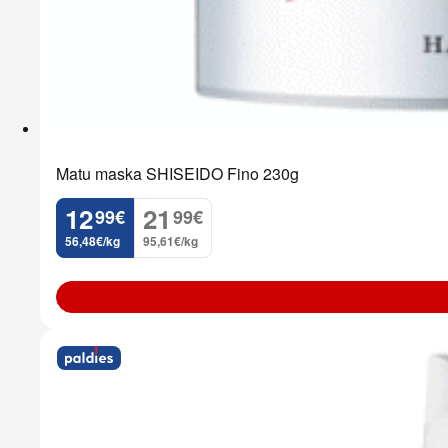
Matu maska SHISEIDO Fino 230g
12
21
99
€
99
€
.
.
56,48€/kg
95,61€/kg