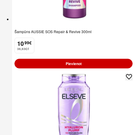
Šampūns AUSSIE SOS Repair & Revive 300ml
10
99
€
.
36,63€/l
Pievienot