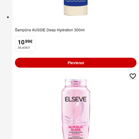
Šampūns AUSSIE Deep Hydration 300ml
10
99
€
.
36,63€/l
Pievienot