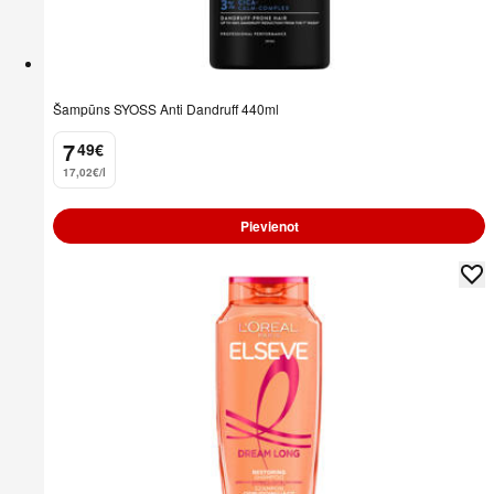
Šampūns SYOSS Anti Dandruff 440ml
7
49
€
.
17,02€/l
Pievienot