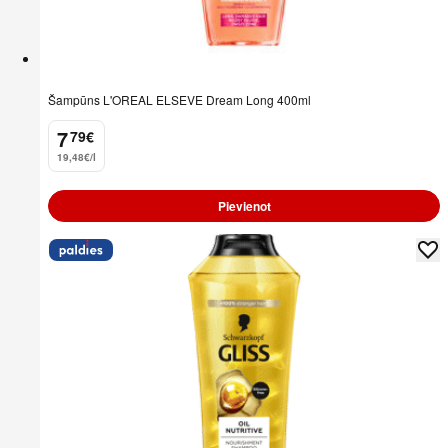
Šampūns L'OREAL ELSEVE Dream Long 400ml
7
79
€
.
19,48€/l
Pievienot