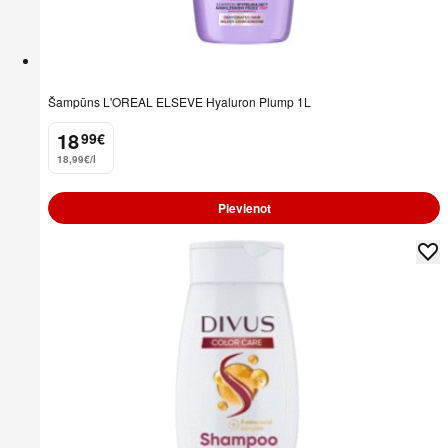
Šampūns L'OREAL ELSEVE Hyaluron Plump 1L
18
99
€
.
18,99€/l
Pievienot