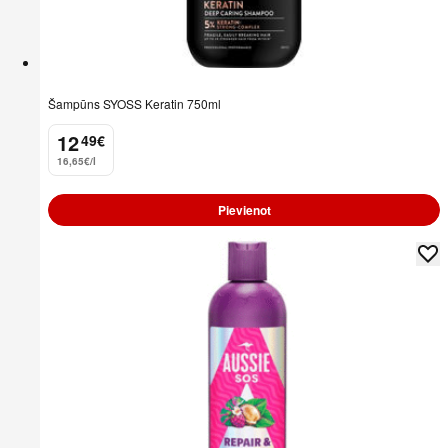
Šampūns SYOSS Keratin 750ml
12
49
€
.
16,65€/l
Pievienot