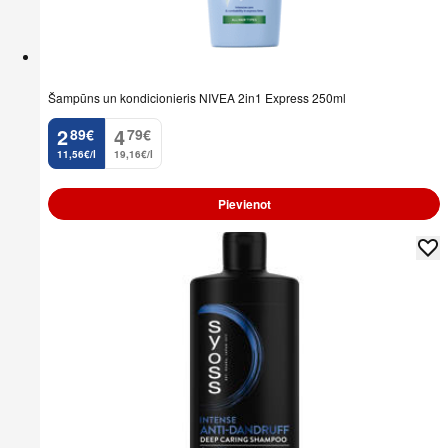
Šampūns un kondicionieris NIVEA 2in1 Express 250ml
2
4
89
€
79
€
.
.
11,56€/l
19,16€/l
Pievienot