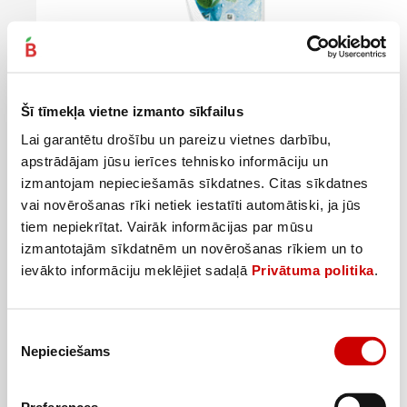
Šampūns HEAD&SHOULDERS Menthol , 400 ml
Šī tīmekļa vietne izmanto sīkfailus
4
5
99
€
29
€
.
.
12,48€/l
13,23€/l
Lai garantētu drošību un pareizu vietnes darbību,
apstrādājam jūsu ierīces tehnisko informāciju un
Pievienot
izmantojam nepieciešamās sīkdatnes. Citas sīkdatnes
vai novērošanas rīki netiek iestatīti automātiski, ja jūs
tiem nepiekrītat. Vairāk informācijas par mūsu
izmantotajām sīkdatnēm un novērošanas rīkiem un to
ievākto informāciju meklējiet sadaļā
Privātuma politika
.
Piekrišanas
Nepieciešams
izvēle