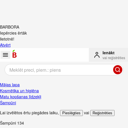
BARBORA
Iepērcies ērtāk
lietotnē!
Atvērt
Ienākt
vai reģistrēties
Mājas lapa
Kosmētika un higiēna
Matu kopšanas līdzekļi
Šampūni
Lai izvēlētos ērtu piegādes laiku
,
vai
Pieslēgties
Reģistrēties
Šampūni
134