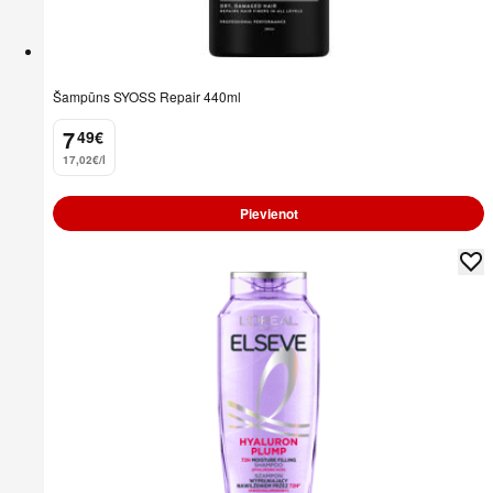
Šampūns SYOSS Repair 440ml
7
49
€
.
17,02€/l
Pievienot