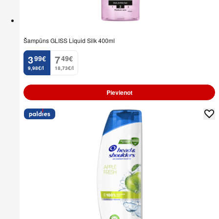
Šampūns GLISS Liquid Silk 400ml
3
7
99
€
49
€
.
.
9,98€/l
18,73€/l
Pievienot