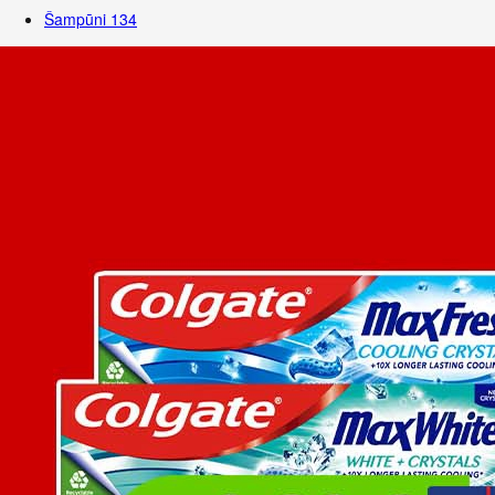
Šampūni
134