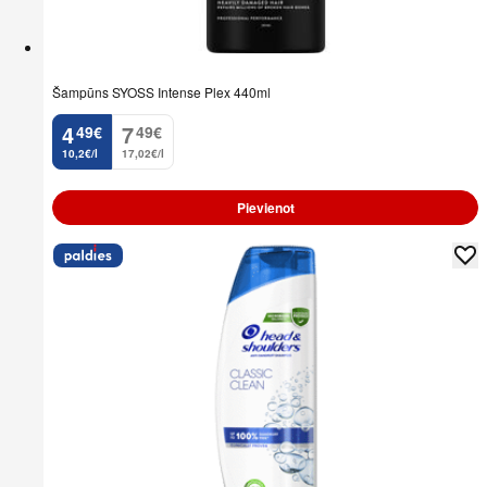
Šampūns SYOSS Intense Plex 440ml
4
7
49
€
49
€
.
.
10,2€/l
17,02€/l
Pievienot