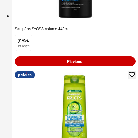
Šampūns SYOSS Volume 440ml
7
49
€
.
17,02€/l
Pievienot