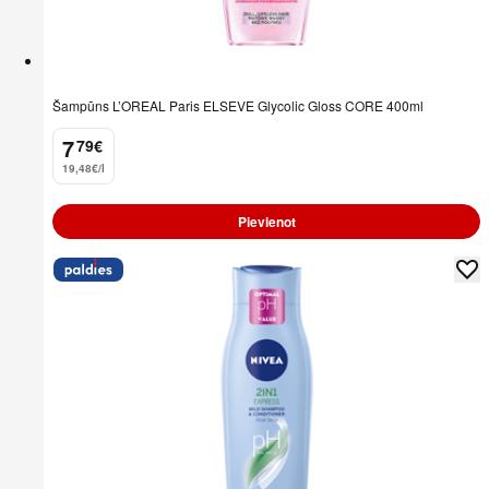
Šampūns L’OREAL Paris ELSEVE Glycolic Gloss CORE 400ml
7
79
€
.
19,48€/l
Pievienot