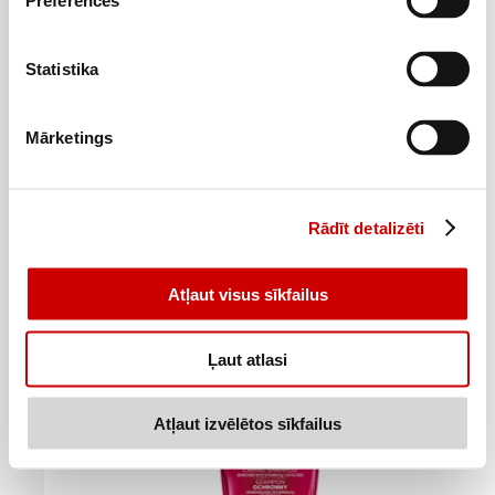
Preferences
Statistika
Šampūns GARNIER Botanic Therapy Green Tea&Eucalyptus 400ml
3
6
Mārketings
99
€
79
€
.
.
9,98€/l
16,98€/l
Pievienot
Rādīt detalizēti
Atļaut visus sīkfailus
Ļaut atlasi
Atļaut izvēlētos sīkfailus