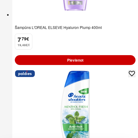
Šampūns L'OREAL ELSEVE Hyaluron Plump 400ml
7
79
€
.
19,48€/l
Pievienot