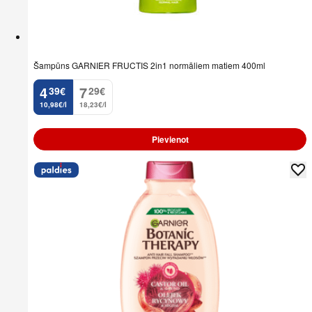
Šampūns GARNIER FRUCTIS 2in1 normāliem matiem 400ml
4
7
39
€
29
€
.
.
10,98€/l
18,23€/l
Pievienot