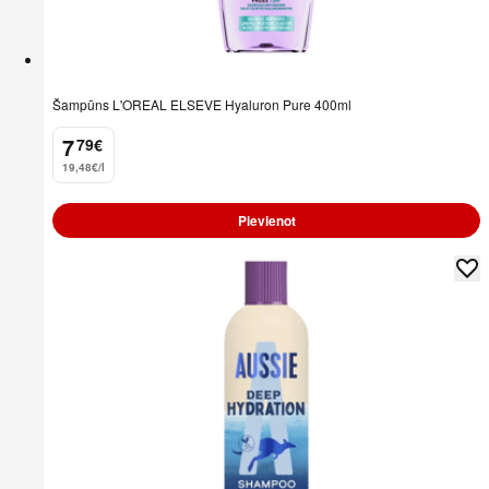
Šampūns L'OREAL ELSEVE Hyaluron Pure 400ml
7
79
€
.
19,48€/l
Pievienot