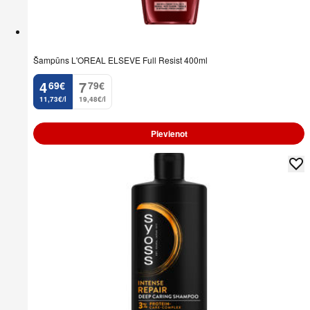
Šampūns L'OREAL ELSEVE Full Resist 400ml
4
7
69
€
79
€
.
.
11,73€/l
19,48€/l
Pievienot