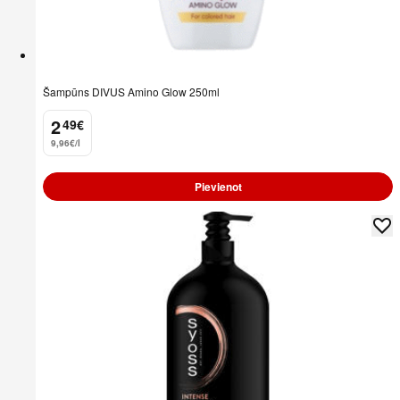
Šampūns DIVUS Amino Glow 250ml
2
49
€
.
9,96€/l
Pievienot