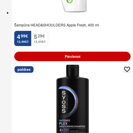
Šampūns HEAD&SHOULDERS Apple Fresh, 400 ml
4
5
99
€
29
€
.
.
12,48€/l
13,23€/l
Pievienot