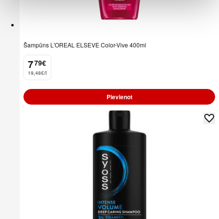
Šampūns L'OREAL ELSEVE Color-Vive 400ml
7
79
€
.
19,48€/l
Pievienot