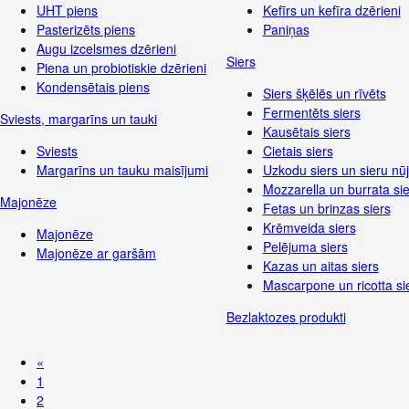
UHT piens
Kefīrs un kefīra dzērieni
Pasterizēts piens
Paniņas
Augu izcelsmes dzērieni
Siers
Piena un probiotiskie dzērieni
Kondensētais piens
Siers šķēlēs un rīvēts
Fermentēts siers
Sviests, margarīns un tauki
Kausētais siers
Sviests
Cietais siers
Margarīns un tauku maisījumi
Uzkodu siers un sieru nūj
Mozzarella un burrata sie
Majonēze
Fetas un brinzas siers
Krēmveida siers
Majonēze
Pelējuma siers
Majonēze ar garšām
Kazas un aitas siers
Mascarpone un ricotta si
Bezlaktozes produkti
«
1
2