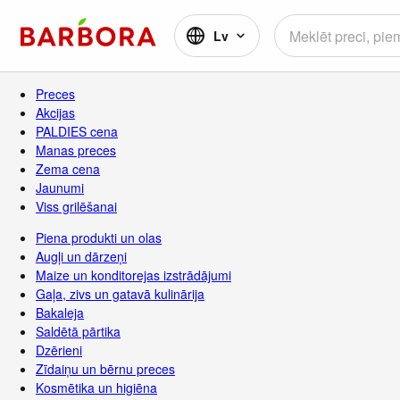
Lv
Preces
Akcijas
PALDIES cena
Manas preces
Zema cena
Jaunumi
Viss grilēšanai
Piena produkti un olas
Augļi un dārzeņi
Maize un konditorejas izstrādājumi
Gaļa, zivs un gatavā kulinārija
Bakaleja
Saldētā pārtika
Dzērieni
Zīdaiņu un bērnu preces
Kosmētika un higiēna