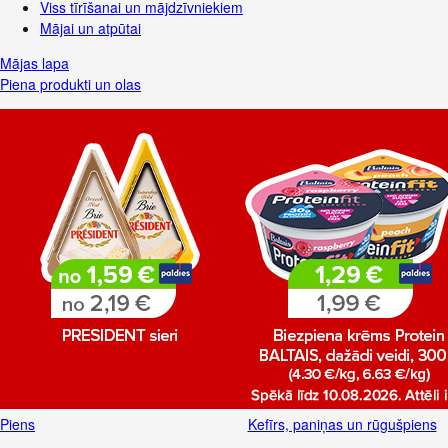
Viss tīrīšanai un mājdzīvniekiem
Mājai un atpūtai
Mājas lapa
Piena produkti un olas
Piens
Kefīrs, paniņas un rūgušpiens