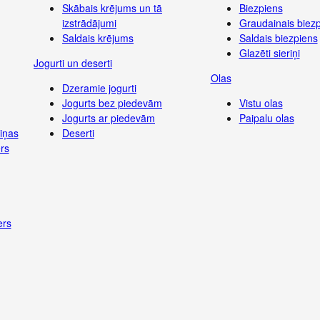
Skābais krējums un tā
Biezpiens
izstrādājumi
Graudainais biez
Saldais krējums
Saldais biezpiens
Glazēti sieriņi
Jogurti un deserti
Olas
Dzeramie jogurti
Jogurts bez piedevām
Vistu olas
Jogurts ar piedevām
Paipalu olas
iņas
Deserti
rs
ers