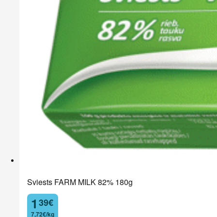
Sviests FARM MILK 82% 180g
1
39
€
.
7,72€/kg