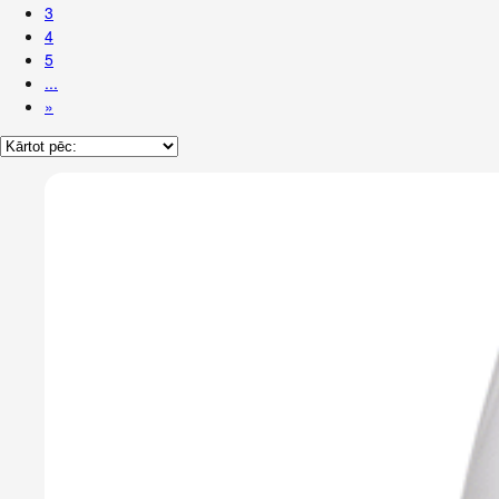
3
4
5
...
»