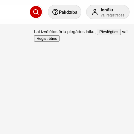
Ienākt
Palīdzība
vai reģistrēties
Lai izvēlētos ērtu piegādes laiku
,
vai
Pieslēgties
Reģistrēties