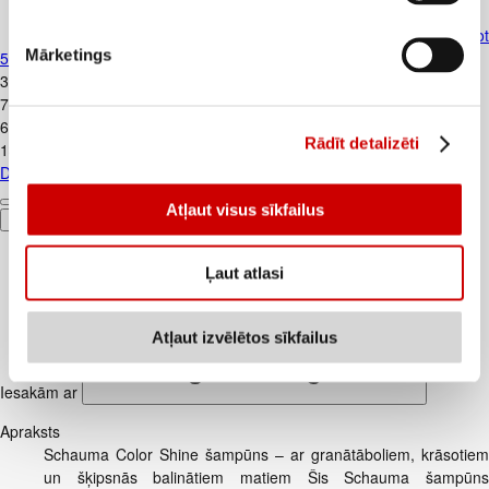
Dušas želeja NIVEA Care&Apricot
Mārketings
500ml
3
.
99
€
7,98€/l
6
.
79
€
Rādīt detalizēti
13,58€/l
Dušas želeja NIVEA Care&Apricot 500ml
Atļaut visus sīkfailus
Pievienot
Ļaut atlasi
Atļaut izvēlētos sīkfailus
Iesakām ar
Apraksts
Schauma Color Shine šampūns – ar granātāboliem, krāsotiem
un šķipsnās balinātiem matiem Šis Schauma šampūns