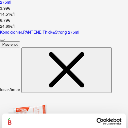
275ml
3
.
99
€
14,51€/l
6
.
79
€
24,69€/l
Kondicionier.PANTENE Thick&Strong 275ml
Pievienot
Iesakām ar