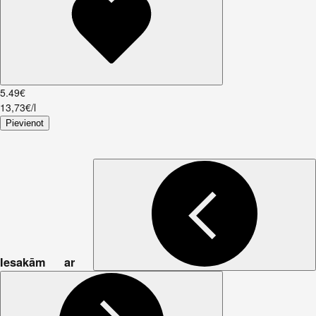
5
.
49
€
13,73€/l
Pievienot
Iesakām ar