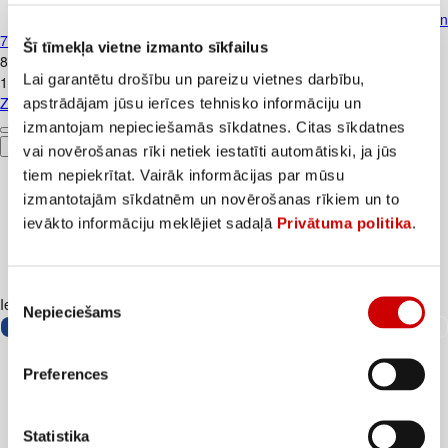
Zobu pasta ELMEX Caries Protectio
75ml
Šī tīmekļa vietne izmanto sīkfailus
8
.
49
€
Lai garantētu drošību un pareizu vietnes darbību,
113,2€/l
Zobu pasta ELMEX Caries Protection 75ml
apstrādājam jūsu ierīces tehnisko informāciju un
izmantojam nepieciešamās sīkdatnes. Citas sīkdatnes
Pievienot
vai novērošanas rīki netiek iestatīti automātiski, ja jūs
tiem nepiekrītat. Vairāk informācijas par mūsu
izmantotajām sīkdatnēm un novērošanas rīkiem un to
ievākto informāciju meklējiet sadaļā
Privātuma politika
.
Piekrišanas
Iesakām ar
Nepieciešams
izvēle
Preferences
Statistika