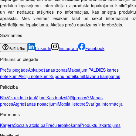
produkta iepakojumu. Informācija uz produkta iepakojuma ir pilnīgāka
un var nedaudz atšķirties no informācijas, kas sniegta produktu
aprakstā. Mēs vienmēr iesakām lasīt un sekot informācijai uz
izstrādājuma iepakojuma. Akcijas preču daudzums ir ierobežots.
Sazināmies
LinkedIn
Instagram
Facebook
Palīdzība
Pirkums un piegāde
Preču piegāde
Apkalpošanas zonas
Maksājumi
PALDIES kartes
noteikumi
Akciju noteikumi
Kuponu noteikumi
Dāvanu kampaņas
Palīdzība
Biežāk uzdotie jautājumi
Kas ir aizstājējpreces?
Manas
preces
Atgriešanas nosacījumi
Mobilā lietotne
Svarīga informācija
Par mums
Karjera
Sociālā atbildība
Preču iepakošana
Produktu izkārtojums
Noteikumi