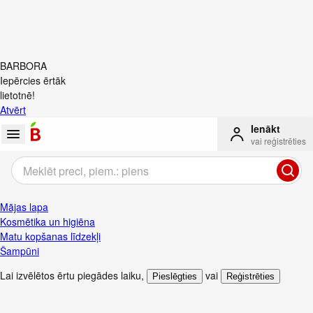
BARBORA
Iepērcies ērtāk
lietotnē!
Atvērt
Ienākt
vai reģistrēties
Mājas lapa
Kosmētika un higiēna
Matu kopšanas līdzekļi
Šampūni
Lai izvēlētos ērtu piegādes laiku
,
vai
Pieslēgties
Reģistrēties