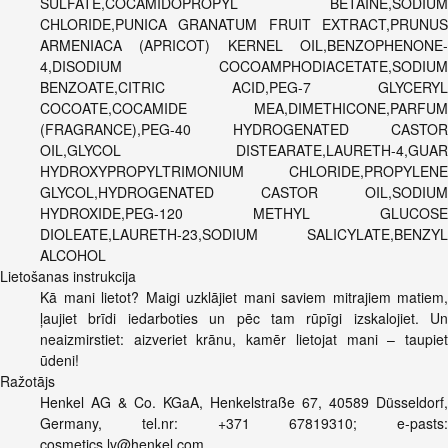
SULFATE,COCAMIDOPROPYL BETAINE,SODIUM
CHLORIDE,PUNICA GRANATUM FRUIT EXTRACT,PRUNUS
ARMENIACA (APRICOT) KERNEL OIL,BENZOPHENONE-
4,DISODIUM COCOAMPHODIACETATE,SODIUM
BENZOATE,CITRIC ACID,PEG-7 GLYCERYL
COCOATE,COCAMIDE MEA,DIMETHICONE,PARFUM
(FRAGRANCE),PEG-40 HYDROGENATED CASTOR
OIL,GLYCOL DISTEARATE,LAURETH-4,GUAR
HYDROXYPROPYLTRIMONIUM CHLORIDE,PROPYLENE
GLYCOL,HYDROGENATED CASTOR OIL,SODIUM
HYDROXIDE,PEG-120 METHYL GLUCOSE
DIOLEATE,LAURETH-23,SODIUM SALICYLATE,BENZYL
ALCOHOL
Lietošanas instrukcija
Kā mani lietot? Maigi uzklājiet mani saviem mitrajiem matiem,
ļaujiet brīdi iedarboties un pēc tam rūpīgi izskalojiet. Un
neaizmirstiet: aizveriet krānu, kamēr lietojat mani – taupiet
ūdeni!
Ražotājs
Henkel AG & Co. KGaA, Henkelstraße 67, 40589 Düsseldorf,
Germany, tel.nr: +371 67819310; e-pasts:
cosmetics.lv@henkel.com