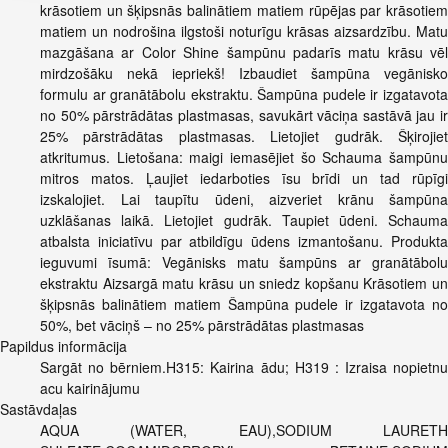
krāsotiem un šķipsnās balinātiem matiem rūpējas par krāsotiem
matiem un nodrošina ilgstoši noturīgu krāsas aizsardzību. Matu
mazgāšana ar Color Shine šampūnu padarīs matu krāsu vēl
mirdzošāku nekā iepriekš! Izbaudiet šampūna vegānisko
formulu ar granātābolu ekstraktu. Šampūna pudele ir izgatavota
no 50% pārstrādātas plastmasas, savukārt vāciņa sastāvā jau ir
25% pārstrādātas plastmasas. Lietojiet gudrāk. Šķirojiet
atkritumus. Lietošana: maigi iemasējiet šo Schauma šampūnu
mitros matos. Ļaujiet iedarboties īsu brīdi un tad rūpīgi
izskalojiet. Lai taupītu ūdeni, aizveriet krānu šampūna
uzklāšanas laikā. Lietojiet gudrāk. Taupiet ūdeni. Schauma
atbalsta iniciatīvu par atbildīgu ūdens izmantošanu. Produkta
ieguvumi īsumā: Vegānisks matu šampūns ar granātābolu
ekstraktu Aizsargā matu krāsu un sniedz kopšanu Krāsotiem un
šķipsnās balinātiem matiem Šampūna pudele ir izgatavota no
50%, bet vāciņš – no 25% pārstrādātas plastmasas
Papildus informācija
Sargāt no bērniem.H315: Kairina ādu; H319 : Izraisa nopietnu
acu kairinājumu
Sastāvdaļas
AQUA (WATER, EAU),SODIUM LAURETH