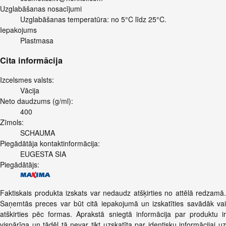
Uzglabāšanas nosacījumi
Uzglabāšanas temperatūra: no 5°C līdz 25°C.
Iepakojums
Plastmasa
Cita informācija
Izcelsmes valsts:
Vācija
Neto daudzums (g/ml):
400
Zīmols:
SCHAUMA
Piegādātāja kontaktinformācija:
EUGESTA SIA
Piegādātājs:
Faktiskais produkta izskats var nedaudz atšķirties no attēlā redzamā.
Saņemtās preces var būt citā iepakojumā un izskatīties savādāk vai
atškirties pēc formas. Aprakstā sniegtā informācija par produktu ir
vispārīga un tādēļ tā nevar tikt uzskatīta par identisku informācijai uz