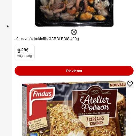
Jūras velšu kokteilis GARDI ĒDIS 400g
9
29
€
.
23,23€/kg
Pievienot