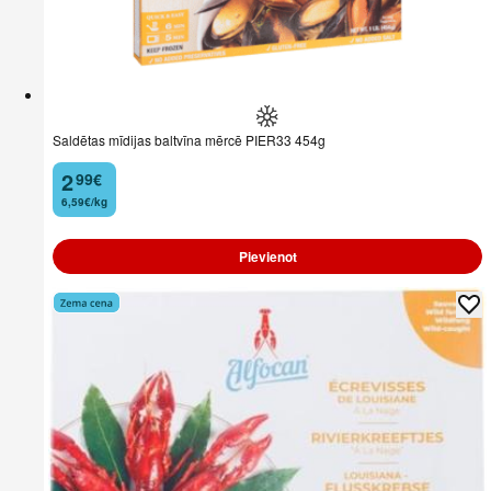
Saldētas mīdijas baltvīna mērcē PIER33 454g
2
99
€
.
6,59€/kg
Pievienot