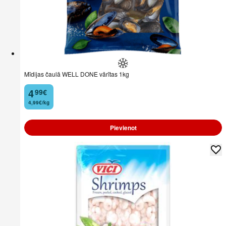
Mīdijas čaulā WELL DONE vārītas 1kg
4
99
€
.
4,99€/kg
Pievienot