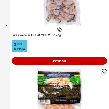
Jūras kokteilis RSEAFOOD 200/170g
3
99
€
.
19,95€/kg
Pievienot