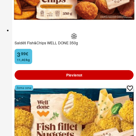
Saldēti Fish&Chips WELL DONE 350g
3
99
€
.
11,4€/kg
Pievienot