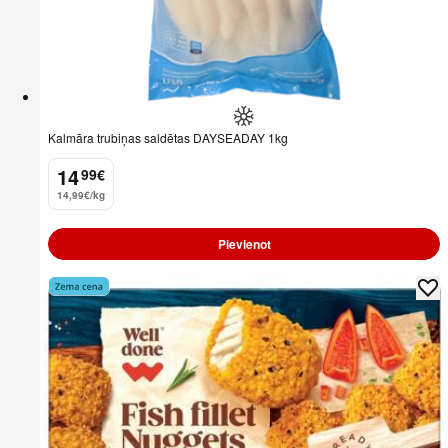
Kalmāra trubiņas saldētas DAYSEADAY 1kg
14
99
€
.
14,99€/kg
Pievienot