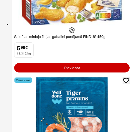
Saldētas mintaja filejas gabaliņi panējumā FINDUS 450g
5
99
€
.
13,31€/kg
Pievienot