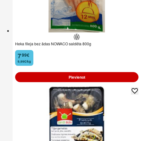
Heka fileja bez ādas NOWACO saldēta 800g
7
99
€
.
9,99€/kg
Pievienot