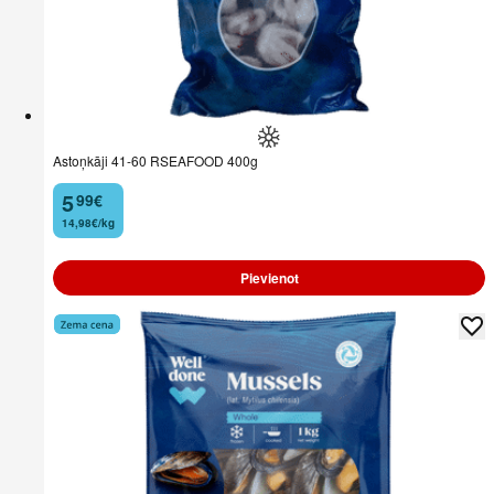
Astoņkāji 41-60 RSEAFOOD 400g
5
99
€
.
14,98€/kg
Pievienot