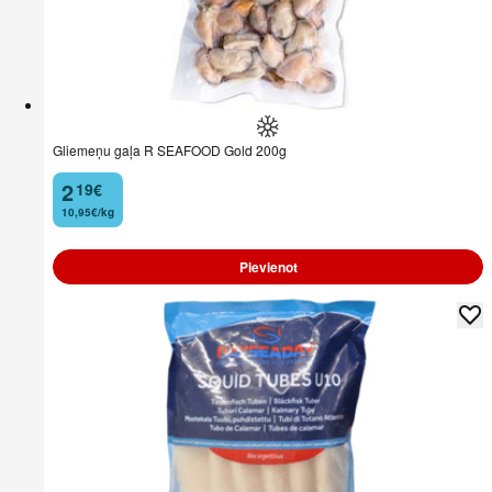
Gliemeņu gaļa R SEAFOOD Gold 200g
2
19
€
.
10,95€/kg
Pievienot