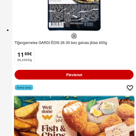
Tīģergarneles GARDI ĒDIS 26-30 bez galvas jēlas 400g
11
69
€
.
29,23€/kg
Pievienot