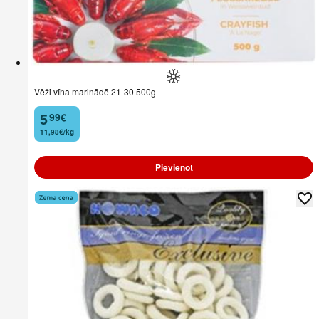
Vēži vīna marinādē 21-30 500g
5
99
€
.
11,98€/kg
Pievienot