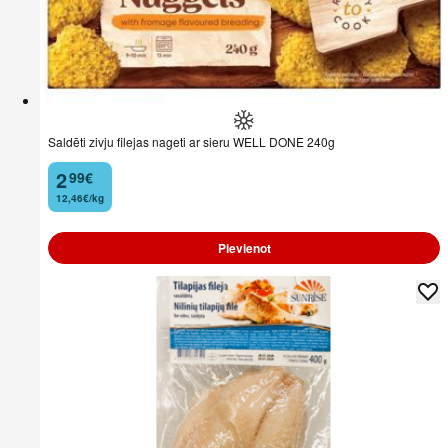
Saldēti zivju filejas nageti ar sieru WELL DONE 240g
2
99
€
.
12,46€/kg
Pievienot