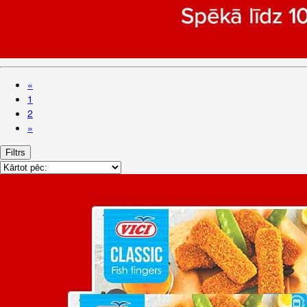
«
1
2
»
Filtrs