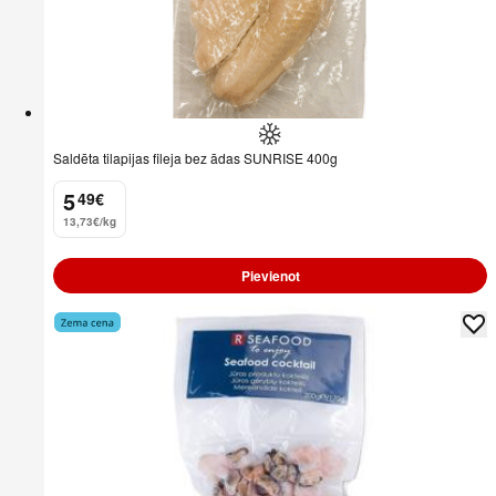
Saldēta tilapijas fileja bez ādas SUNRISE 400g
5
49
€
.
13,73€/kg
Pievienot