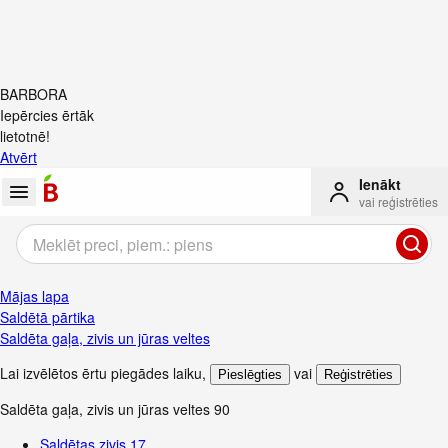
BARBORA
Iepērcies ērtāk
lietotnē!
Atvērt
Ienākt
vai reģistrēties
Mājas lapa
Saldētā pārtika
Saldēta gaļa, zivis un jūras veltes
Lai izvēlētos ērtu piegādes laiku
,
vai
Pieslēgties
Reģistrēties
Saldēta gaļa, zivis un jūras veltes
90
Saldētas zivis
17