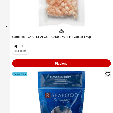
Garneles ROYAL SEAFOODS 250-350 tīrītas vārītas 160g
6
99
€
.
43,69€/kg
Pievienot