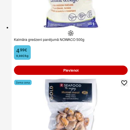
Kalmāra gredzeni panējumā NOWACO 500g
4
99
€
.
9,98€/kg
Pievienot