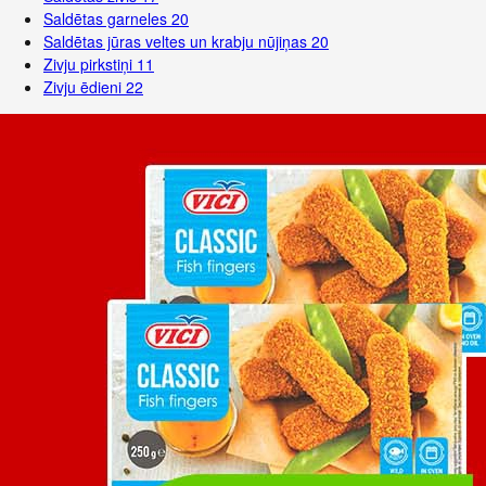
Saldētas garneles
20
Saldētas jūras veltes un krabju nūjiņas
20
Zivju pirkstiņi
11
Zivju ēdieni
22