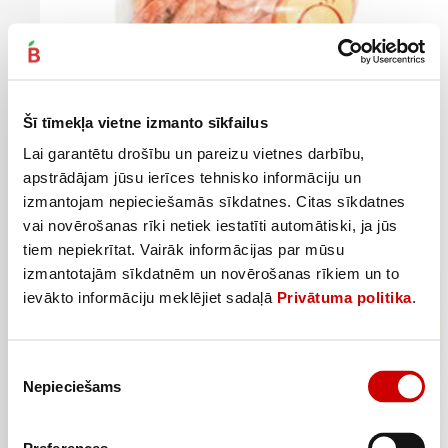
Šī tīmekļa vietne izmanto sīkfailus
Garneles NOWACO 120+ ar čaulu vārītas 280g
Lai garantētu drošību un pareizu vietnes darbību,
3
99
€
.
apstrādājam jūsu ierīces tehnisko informāciju un
14,25€/kg
izmantojam nepieciešamās sīkdatnes. Citas sīkdatnes
vai novērošanas rīki netiek iestatīti automātiski, ja jūs
Pievienot
tiem nepiekrītat. Vairāk informācijas par mūsu
izmantotajām sīkdatnēm un novērošanas rīkiem un to
ievākto informāciju meklējiet sadaļā
Privātuma politika
.
Piekrišanas
Nepieciešams
izvēle