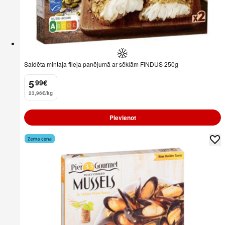
Saldēta mintaja fileja panējumā ar sēklām FINDUS 250g
5
99
€
.
23,96€/kg
Pievienot