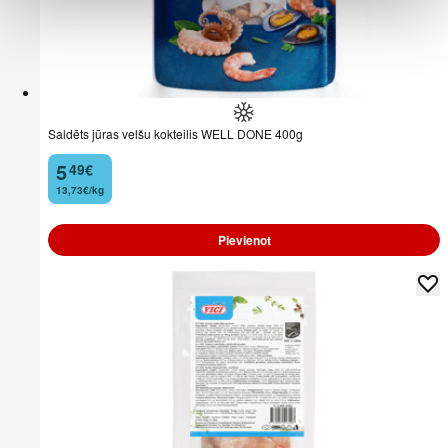
Saldēts jūras velšu kokteilis WELL DONE 400g
5
49
€
.
13,73€/kg
Pievienot