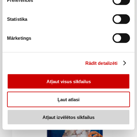
Preferences
Statistika
Mārketings
Saldēta mintaja fileja Bordelaise FINDUS 380g
5
99
€
.
15,76€/kg
Rādīt detalizēti
Pievienot
Atļaut visus sīkfailus
Ļaut atlasi
Atļaut izvēlētos sīkfailus