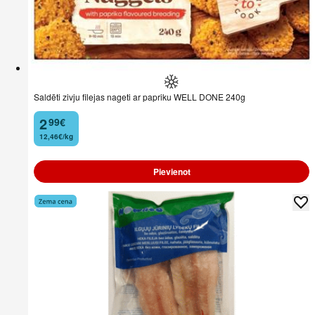
Saldēti zivju filejas nageti ar papriku WELL DONE 240g
2
99
€
.
12,46€/kg
Pievienot