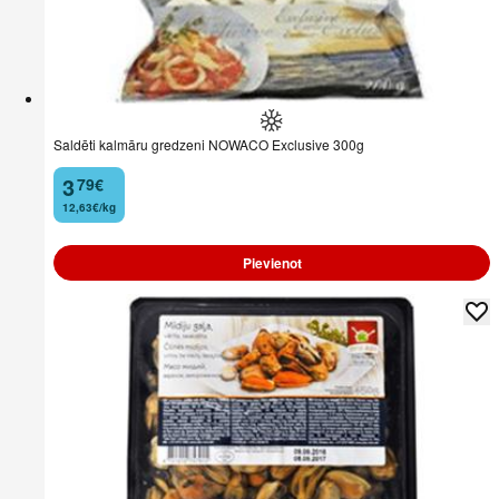
Saldēti kalmāru gredzeni NOWACO Exclusive 300g
3
79
€
.
12,63€/kg
Pievienot