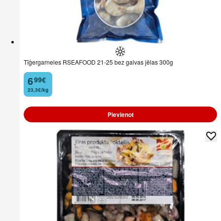
Tīģergarneles RSEAFOOD 21-25 bez galvas jēlas 300g
6
99
€
.
23,3€/kg
Pievienot