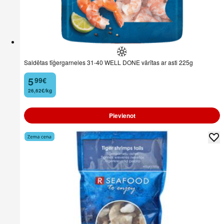
Saldētas tīģergarneles 31-40 WELL DONE vārītas ar asti 225g
5
99
€
.
26,62€/kg
Pievienot