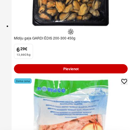
Mīdiju gaļa GARDI ĒDIS 200-300 450g
6
29
€
.
13,98€/kg
Pievienot