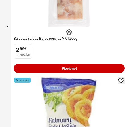
Saldētas saidas filejas porcijas VICI 200g
2
99
€
.
14,95€/kg
Pievienot