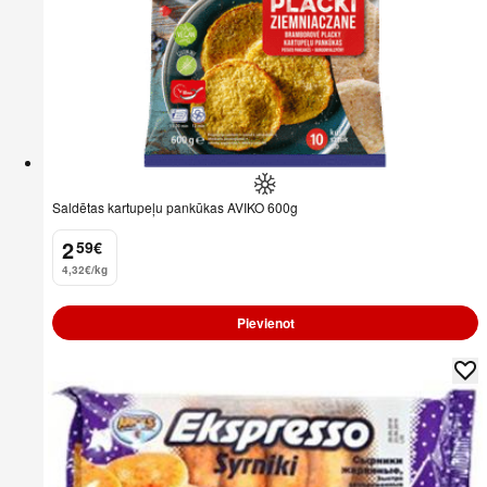
Saldētas kartupeļu pankūkas AVIKO 600g
2
59
€
.
4,32€/kg
Pievienot