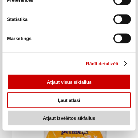
Preferences
Statistika
Mārketings
Saldētas Franču bagetes ar ķiploku sviestu WELL DONE 2x175g
Rādīt detalizēti
1
49
€
.
4,26€/kg
Atļaut visus sīkfailus
Pievienot
Ļaut atlasi
Atļaut izvēlētos sīkfailus