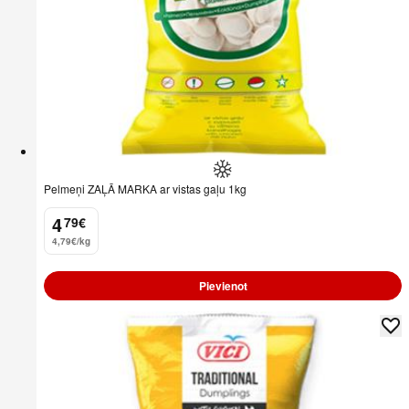
Pelmeņi ZAĻĀ MARKA ar vistas gaļu 1kg
4
79
€
.
4,79€/kg
Pievienot