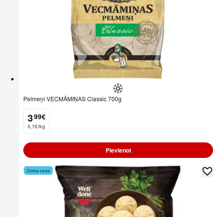
Pelmeņi VECMĀMIŅAS Classic 700g
3
99
€
.
5,7€/kg
Pievienot