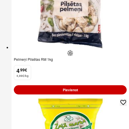
Pelmeņi Pilsētas RM 1kg
4
99
€
.
4,99€/kg
Pievienot