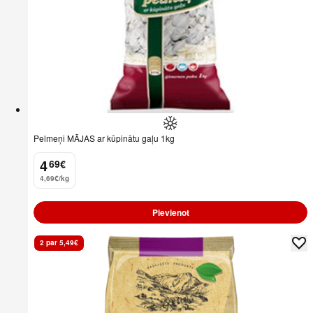
Pelmeņi MĀJAS ar kūpinātu gaļu 1kg
4
69
€
.
4,69€/kg
Pievienot
2 par 5,49€