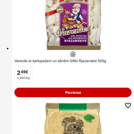
Vareņiki ar kartupeļiem un sēnēm IVAN Rjazanskie 500g
2
49
€
.
4,98€/kg
Pievienot