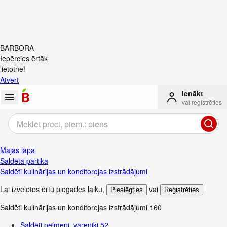
BARBORA
Iepērcies ērtāk
lietotnē!
Atvērt
Ienākt
vai reģistrēties
Mājas lapa
Saldētā pārtika
Saldēti kulinārijas un konditorejas izstrādājumi
Lai izvēlētos ērtu piegādes laiku
,
vai
Pieslēgties
Reģistrēties
Saldēti kulinārijas un konditorejas izstrādājumi
160
Saldēti pelmeņi, vareņiki
52