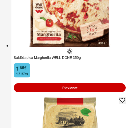
Saldēta pica Margherita WELL DONE 350g
1
65
€
.
4,71€/kg
Pievienot