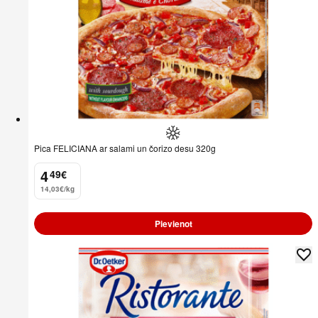
Pica FELICIANA ar salami un čorizo desu 320g
4
49
€
.
14,03€/kg
Pievienot