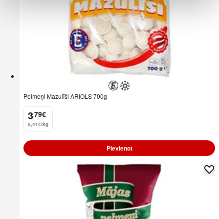
Pelmeņi Mazulīši ARIOLS 700g
3
79
€
.
5,41€/kg
Pievienot