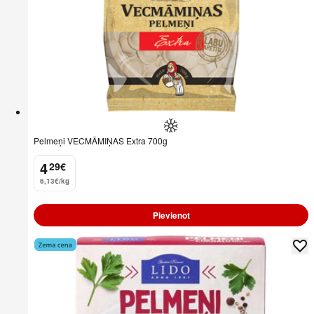
Pelmeņi VECMĀMIŅAS Extra 700g
4
29
€
.
6,13€/kg
Pievienot