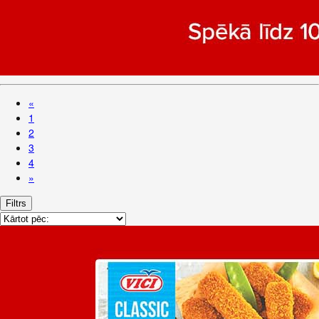
«
1
2
3
4
»
Filtrs