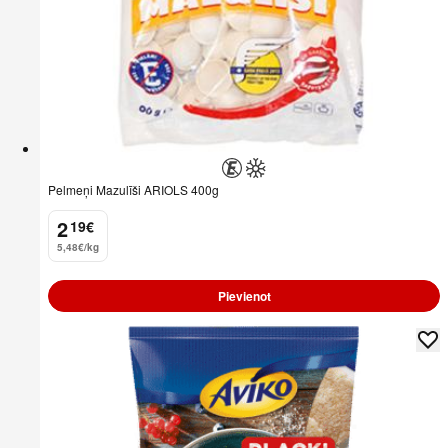
Pelmeņi Mazulīši ARIOLS 400g
2
19
€
.
5,48€/kg
Pievienot