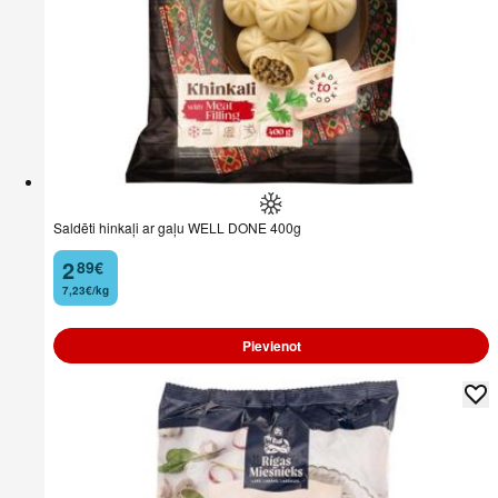
Saldēti hinkaļi ar gaļu WELL DONE 400g
2
89
€
.
7,23€/kg
Pievienot