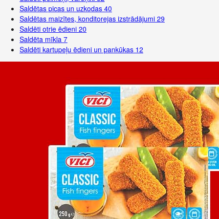
Saldētas picas un uzkodas
40
Saldētas maizītes, konditorejas izstrādājumi
29
Saldēti otrie ēdieni
20
Saldēta mīkla
7
Saldēti kartupeļu ēdieni un pankūkas
12