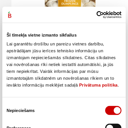
Šī tīmekļa vietne izmanto sīkfailus
Lai garantētu drošību un pareizu vietnes darbību,
apstrādājam jūsu ierīces tehnisko informāciju un
Pelmeņi EXTRA LINE 1kg
izmantojam nepieciešamās sīkdatnes. Citas sīkdatnes
vai novērošanas rīki netiek iestatīti automātiski, ja jūs
1
48
€
.
tiem nepiekrītat. Vairāk informācijas par mūsu
1,48€/kg
izmantotajām sīkdatnēm un novērošanas rīkiem un to
ievākto informāciju meklējiet sadaļā
Privātuma politika
.
Pievienot
Piekrišanas
Nepieciešams
izvēle