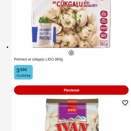
Pelmeņi ar cūkgaļu LIDO 360g
3
69
€
.
10,25€/kg
Pievienot