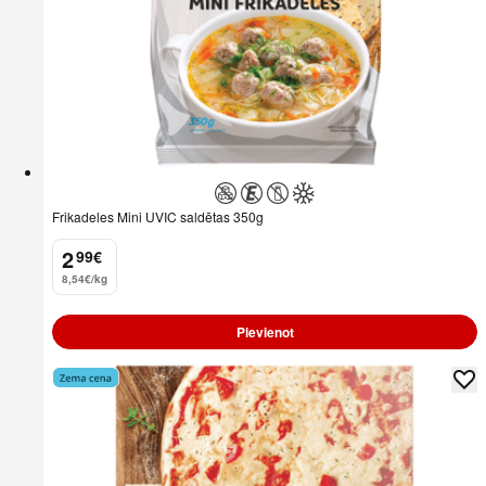
Frikadeles Mini UVIC saldētas 350g
2
99
€
.
8,54€/kg
Pievienot