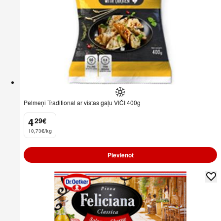
Pelmeņi Traditional ar vistas gaļu VIČI 400g
4
29
€
.
10,73€/kg
Pievienot