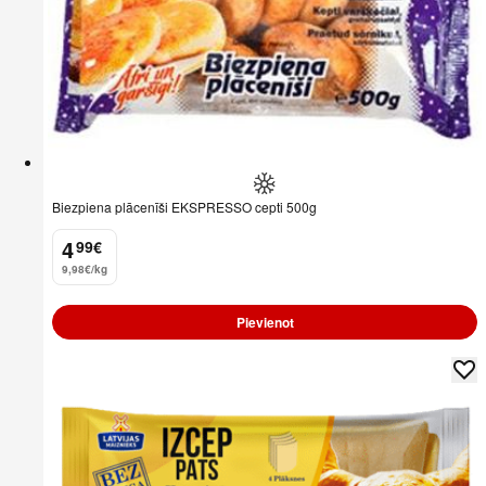
Biezpiena plācenīši EKSPRESSO cepti 500g
4
99
€
.
9,98€/kg
Pievienot