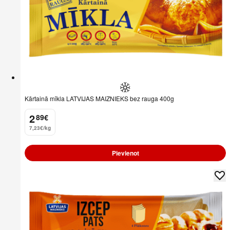
Kārtainā mīkla LATVIJAS MAIZNIEKS bez rauga 400g
2
89
€
.
7,23€/kg
Pievienot