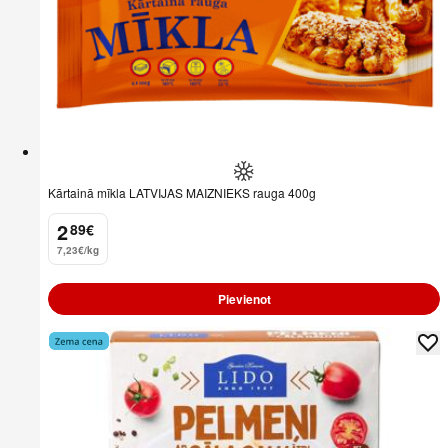
Kārtainā mīkla LATVIJAS MAIZNIEKS rauga 400g
2
89
€
.
7,23€/kg
Pievienot