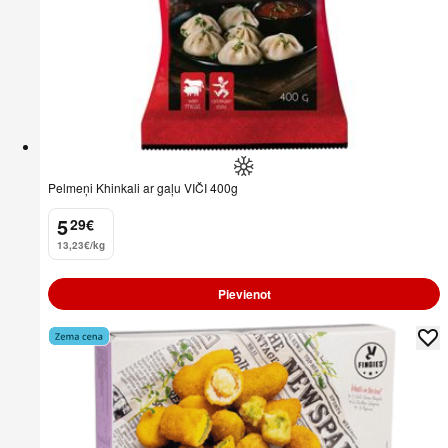
Pelmeņi Khinkali ar gaļu VIČI 400g
5
29
€
.
13,23€/kg
Pievienot