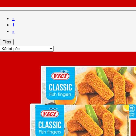
«
1
»
Filtrs