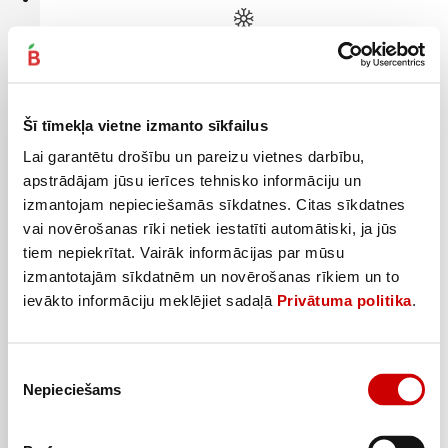
Kārtainā mīkla LATVIJAS MAIZNIEKS bez rauga 400g
2
89
€
.
7,23€/kg
Šī tīmekļa vietne izmanto sīkfailus
Pievienot
Lai garantētu drošību un pareizu vietnes darbību,
apstrādājam jūsu ierīces tehnisko informāciju un
izmantojam nepieciešamās sīkdatnes. Citas sīkdatnes
vai novērošanas rīki netiek iestatīti automātiski, ja jūs
tiem nepiekrītat. Vairāk informācijas par mūsu
izmantotajām sīkdatnēm un novērošanas rīkiem un to
ievākto informāciju meklējiet sadaļā
Privātuma politika
.
Piekrišanas
Nepieciešams
izvēle