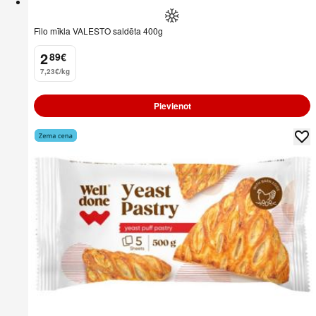
Filo mīkla VALESTO saldēta 400g
2
89
€
.
7,23€/kg
Pievienot