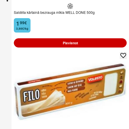
Saldēta kārtainā bezrauga mīkla WELL DONE 500g
1
99
€
.
3,98€/kg
Pievienot