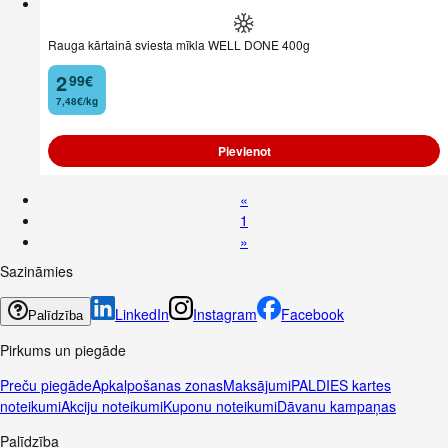
Rauga kārtainā sviesta mīkla WELL DONE 400g
2
99
€
.
7,48€/kg
Pievienot
«
1
»
Sazināmies
LinkedIn
Instagram
Facebook
Palīdzība
Pirkums un piegāde
Preču piegāde
Apkalpošanas zonas
Maksājumi
PALDIES kartes
noteikumi
Akciju noteikumi
Kuponu noteikumi
Dāvanu kampaņas
Palīdzība