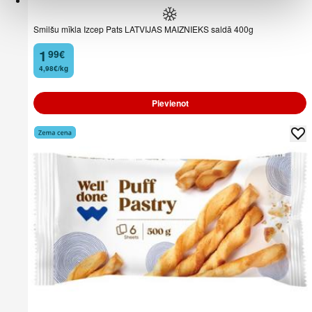
Smilšu mīkla Izcep Pats LATVIJAS MAIZNIEKS saldā 400g
1
99
€
.
4,98€/kg
Pievienot