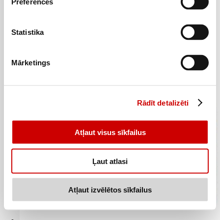
Preferences
Kārtainā mīkla LATVIJAS MAIZNIEKS rauga 400g
Statistika
2
89
€
.
7,23€/kg
Mārketings
Pievienot
Rādīt detalizēti
Atļaut visus sīkfailus
Ļaut atlasi
Atļaut izvēlētos sīkfailus