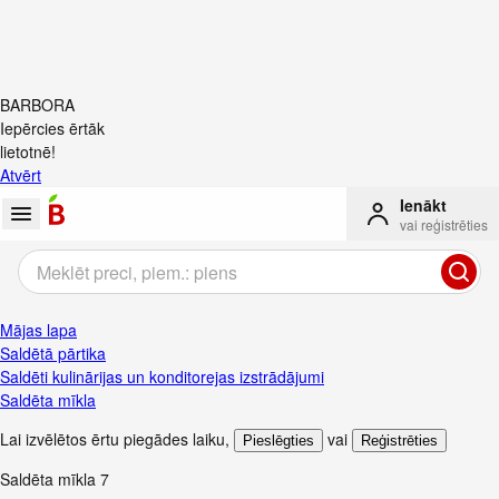
BARBORA
Iepērcies ērtāk
lietotnē!
Atvērt
Ienākt
vai reģistrēties
Mājas lapa
Saldētā pārtika
Saldēti kulinārijas un konditorejas izstrādājumi
Saldēta mīkla
Lai izvēlētos ērtu piegādes laiku
,
vai
Pieslēgties
Reģistrēties
Saldēta mīkla
7