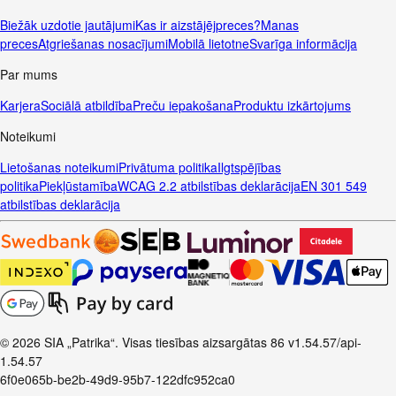
Biežāk uzdotie jautājumi
Kas ir aizstājējpreces?
Manas
preces
Atgriešanas nosacījumi
Mobilā lietotne
Svarīga informācija
Par mums
Karjera
Sociālā atbildība
Preču iepakošana
Produktu izkārtojums
Noteikumi
Lietošanas noteikumi
Privātuma politika
Ilgtspējības
politika
Piekļūstamība
WCAG 2.2 atbilstības deklarācija
EN 301 549
atbilstības deklarācija
© 2026 SIA „Patrika“. Visas tiesības aizsargātas
86
v1.54.57
/api-
1.54.57
6f0e065b-be2b-49d9-95b7-122dfc952ca0