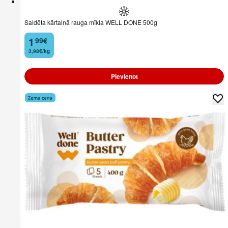
Saldēta kārtainā rauga mīkla WELL DONE 500g
1
99
€
.
3,98€/kg
Pievienot