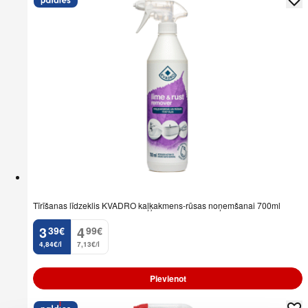
Tīrīšanas līdzeklis KVADRO kaļķakmens-rūsas noņemšanai 700ml
3
4
39
€
99
€
.
.
4,84€/l
7,13€/l
Pievienot