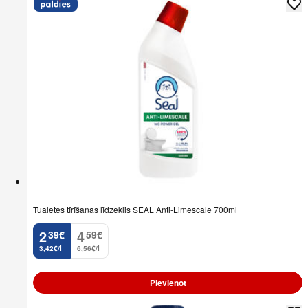
Tualetes tīrīšanas līdzeklis SEAL Anti-Limescale 700ml
2
4
39
€
59
€
.
.
3,42€/l
6,56€/l
Pievienot