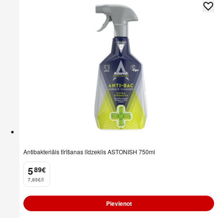
Antibakteriāls tīrīšanas līdzeklis ASTONISH 750ml
5
89
€
.
7,85€/l
Pievienot