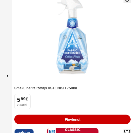
Smaku neitralizētājs ASTONISH 750ml
5
89
€
.
7,85€/l
Pievienot