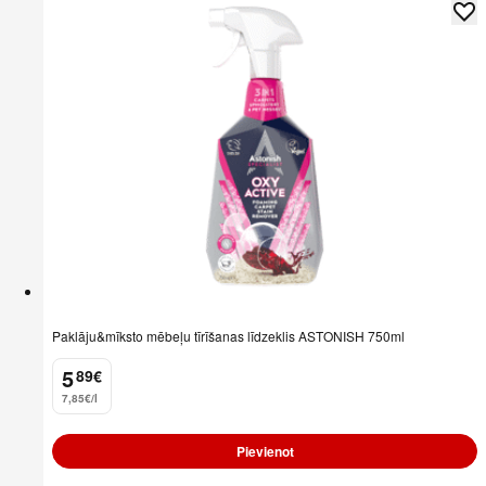
Paklāju&mīksto mēbeļu tīrīšanas līdzeklis ASTONISH 750ml
5
89
€
.
7,85€/l
Pievienot