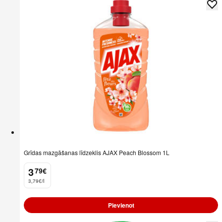
Grīdas mazgāšanas līdzeklis AJAX Peach Blossom 1L
3
79
€
.
3,79€/l
Pievienot