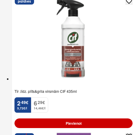
Tīr .līdz. plīts&grila virsmām CIF 435ml
2
6
49
€
29
€
.
.
5,72€/l
14,46€/l
Pievienot