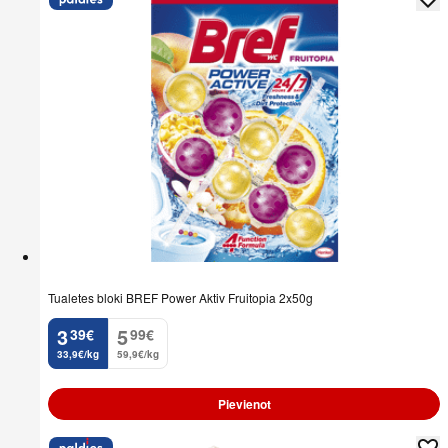
Tualetes bloki BREF Power Aktiv Fruitopia 2x50g
3
5
39
€
99
€
.
.
33,9€/kg
59,9€/kg
Pievienot