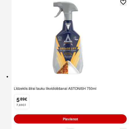
Līdzeklis ātrai tauku likvididēšanai ASTONISH 750ml
5
89
€
.
7,85€/l
Pievienot