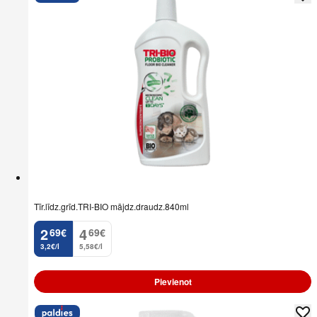
Tīr.līdz.grīd.TRI-BIO mājdz.draudz.840ml
2
4
69
€
69
€
.
.
3,2€/l
5,58€/l
Pievienot