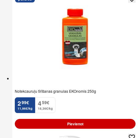
Notekcauruļu tīrīšanas granulas EKOnomis 250g
2
4
99
€
59
€
.
.
11,96€/kg
18,36€/kg
Pievienot