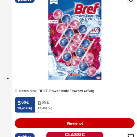
Tualetes bloki BREF Power Aktiv Flowers 4x50g
5
8
69
€
69
€
.
.
28,45€/kg
43,45€/kg
Pievienot