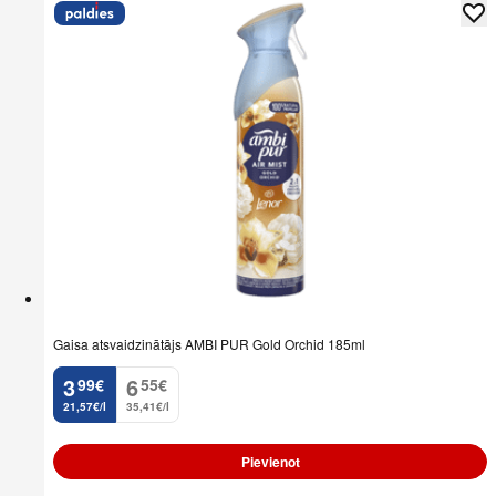
Gaisa atsvaidzinātājs AMBI PUR Gold Orchid 185ml
3
6
99
€
55
€
.
.
21,57€/l
35,41€/l
Pievienot