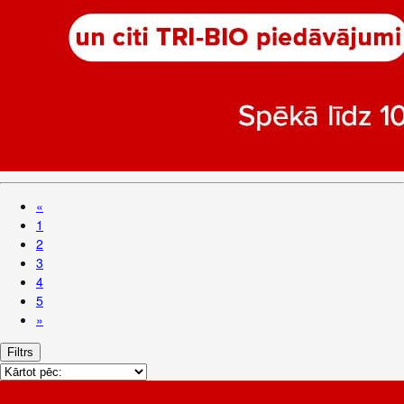
«
1
2
3
4
5
»
Filtrs