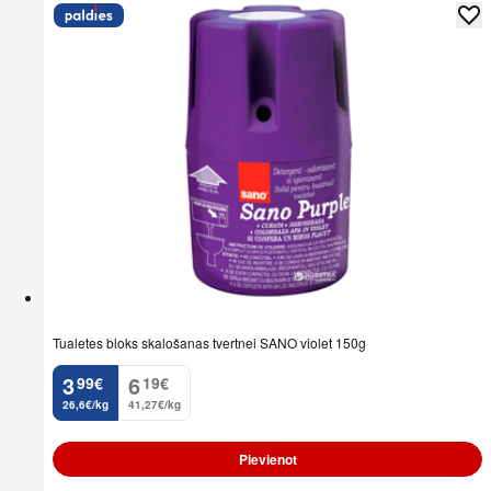
Tualetes bloks skalošanas tvertnei SANO violet 150g
3
6
99
€
19
€
.
.
26,6€/kg
41,27€/kg
Pievienot