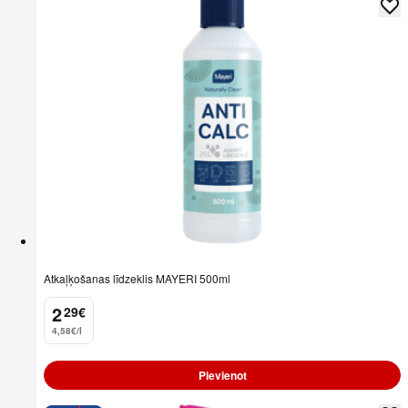
Atkaļķošanas līdzeklis MAYERI 500ml
2
29
€
.
4,58€/l
Pievienot