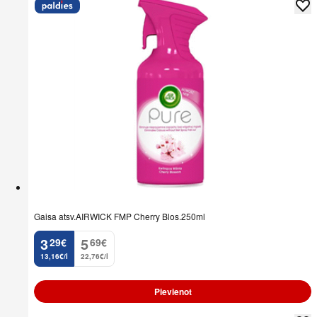
Gaisa atsv.AIRWICK FMP Cherry Blos.250ml
3
5
29
€
69
€
.
.
13,16€/l
22,76€/l
Pievienot