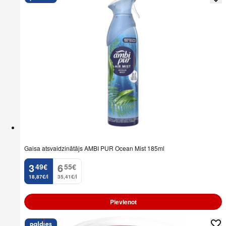
Gaisa atsvaidzinātājs AMBI PUR Ocean Mist 185ml
3
6
49
€
55
€
.
.
18,87€/l
35,41€/l
Pievienot