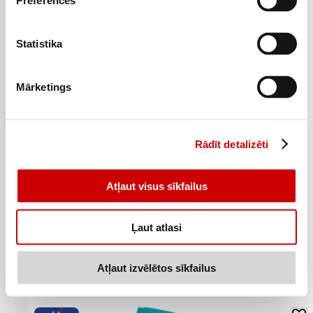
Preferences
Statistika
Mārketings
Rādīt detalizēti
Atļaut visus sīkfailus
Gaisa atsvaidzinātājs MAYERI Bamboo 300ml
Ļaut atlasi
2
3
49
€
69
€
.
.
8,3€/l
12,3€/l
Atļaut izvēlētos sīkfailus
Pievienot