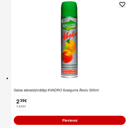
Gaisa atsvaidzinātājs KVADRO Svaigums Ābolu 300ml
2
39
€
.
7,97€/l
Pievienot