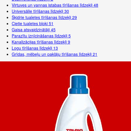
Virtuves un vannas istabas tīrīšanas līdzekļi
48
Universālie tīrīšanas līdzekļi
30
Šķidrie tualetes tīrīšanas līdzekļi
29
Cietie tualetes bloki
51
Gaisa atsvaidzinātāji
45
Parazītu iznīcināšanas līdzekļi
5
Kanalizācijas tīrīšanas līdzekļi
9
Logu tīrīšanas līdzekļi
13
Grīdas, mēbeļu un paklāju tīrīšanas līdzekļi
21