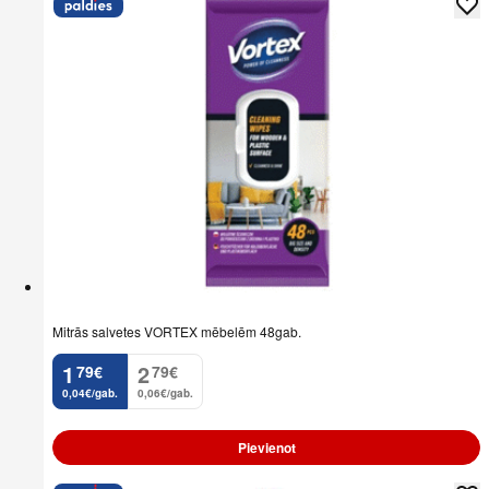
Mitrās salvetes VORTEX mēbelēm 48gab.
1
2
79
€
79
€
.
.
0,04€/gab.
0,06€/gab.
Pievienot