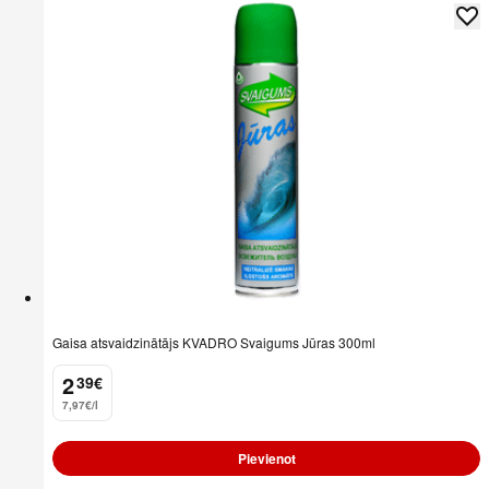
Gaisa atsvaidzinātājs KVADRO Svaigums Jūras 300ml
2
39
€
.
7,97€/l
Pievienot