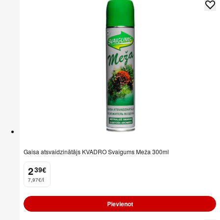
Gaisa atsvaidzinātājs KVADRO Svaigums Meža 300ml
2
39
€
.
7,97€/l
Pievienot