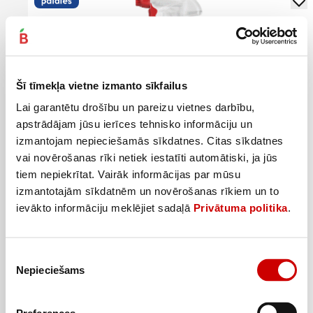
Šī tīmekļa vietne izmanto sīkfailus
Lai garantētu drošību un pareizu vietnes darbību,
apstrādājam jūsu ierīces tehnisko informāciju un
izmantojam nepieciešamās sīkdatnes. Citas sīkdatnes
vai novērošanas rīki netiek iestatīti automātiski, ja jūs
tiem nepiekrītat. Vairāk informācijas par mūsu
izmantotajām sīkdatnēm un novērošanas rīkiem un to
ievākto informāciju meklējiet sadaļā
Privātuma politika
.
Tualetes tīrīšanas putas DOMESTOS Floral 435ml
2
6
99
€
29
€
.
.
6,87€/l
14,46€/l
Piekrišanas
Nepieciešams
izvēle
Pievienot