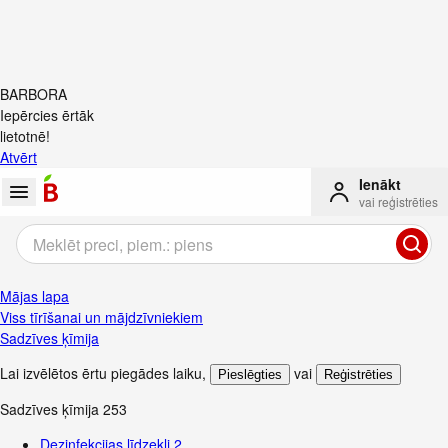
BARBORA
Iepērcies ērtāk
lietotnē!
Atvērt
Ienākt
vai reģistrēties
Mājas lapa
Viss tīrīšanai un mājdzīvniekiem
Sadzīves ķīmija
Lai izvēlētos ērtu piegādes laiku
,
vai
Pieslēgties
Reģistrēties
Sadzīves ķīmija
253
Dezinfekcijas līdzekļi
2