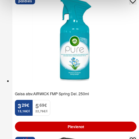
Gaisa atsv.AIRWICK FMP Spring Del. 250ml
3
5
29
€
69
€
.
.
13,16€/l
22,76€/l
Pievienot