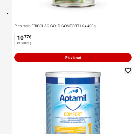
Pien.mais.FRISOLAC GOLD COMFORT1 0+ 400g
10
77
€
.
26,93€/kg
Pievienot