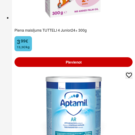
Piena maisījums TUTTELI 4 Junior24+ 300g
3
99
€
.
13,3€/kg
Pievienot