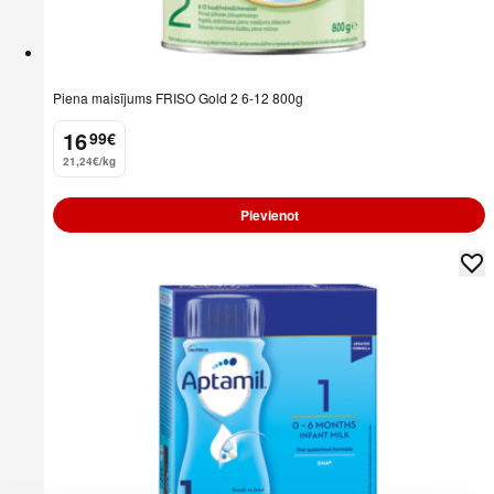
Piena maisījums FRISO Gold 2 6-12 800g
16
99
€
.
21,24€/kg
Pievienot