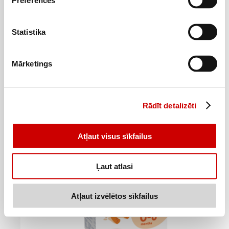
Preferences
Statistika
Piena maisījums FRISO Gold 3 12+ 800g
16
Mārketings
99
€
.
21,24€/kg
Pievienot
Rādīt detalizēti
Atļaut visus sīkfailus
Ļaut atlasi
Atļaut izvēlētos sīkfailus