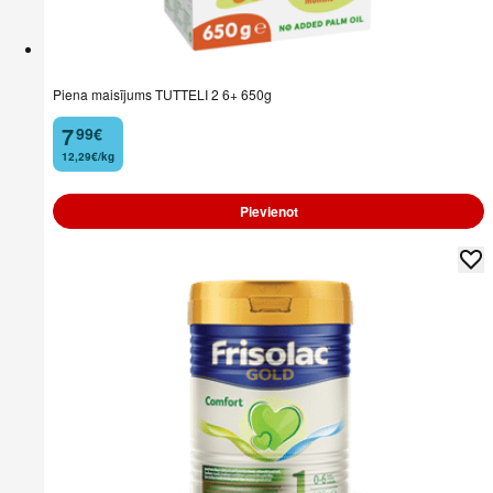
Piena maisījums TUTTELI 2 6+ 650g
7
99
€
.
12,29€/kg
Pievienot