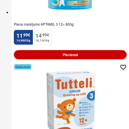
Piena maisījums APTAMIL 3 12+ 800g
11
14
99
€
99
€
.
.
14,99€/kg
18,74€/kg
Pievienot