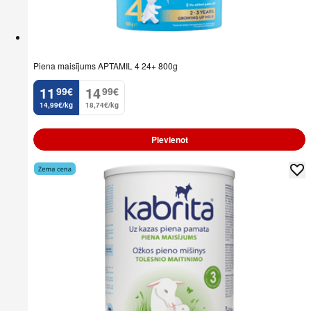
Piena maisījums APTAMIL 4 24+ 800g
11
14
99
€
99
€
.
.
14,99€/kg
18,74€/kg
Pievienot