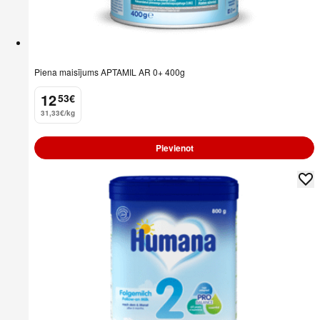
Piena maisījums APTAMIL AR 0+ 400g
12
53
€
.
31,33€/kg
Pievienot