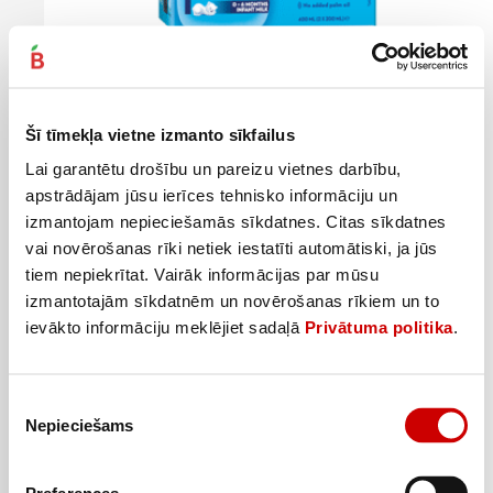
Piena maisījums APTAMIL 1 0+ 2x0,2L
Šī tīmekļa vietne izmanto sīkfailus
4
50
€
.
11,25€/l
Lai garantētu drošību un pareizu vietnes darbību,
apstrādājam jūsu ierīces tehnisko informāciju un
Pievienot
izmantojam nepieciešamās sīkdatnes. Citas sīkdatnes
vai novērošanas rīki netiek iestatīti automātiski, ja jūs
tiem nepiekrītat. Vairāk informācijas par mūsu
izmantotajām sīkdatnēm un novērošanas rīkiem un to
ievākto informāciju meklējiet sadaļā
Privātuma politika
.
Piekrišanas
Nepieciešams
izvēle