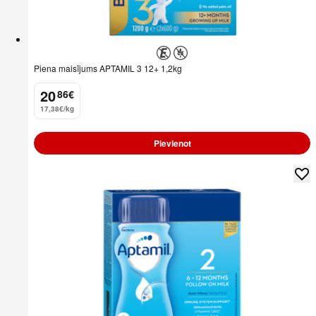
Piena maisījums APTAMIL 3 12+ 1,2kg
20
86
€
.
17,38€/kg
Pievienot