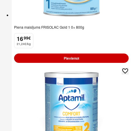
Piena maisījums FRISOLAC Gold 1 0+ 800g
16
99
€
.
21,24€/kg
Pievienot