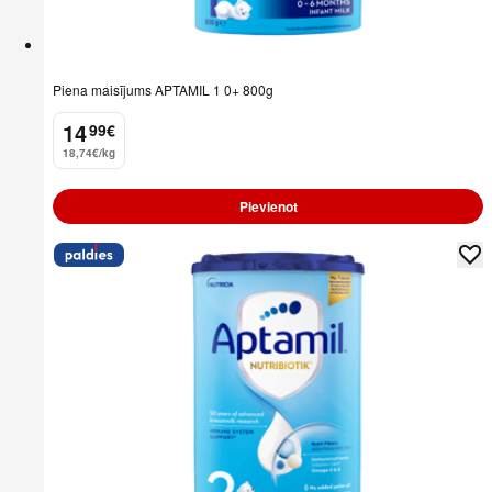
Piena maisījums APTAMIL 1 0+ 800g
14
99
€
.
18,74€/kg
Pievienot