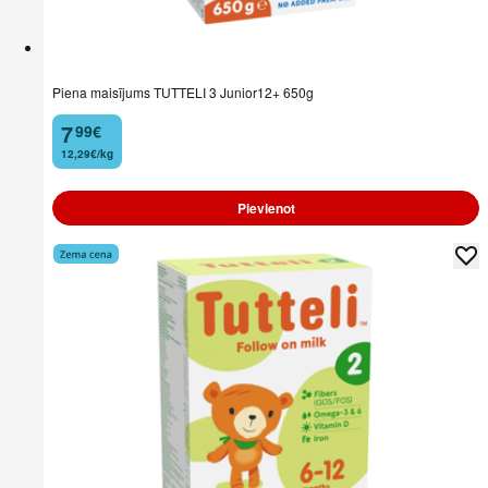
Piena maisījums TUTTELI 3 Junior12+ 650g
7
99
€
.
12,29€/kg
Pievienot