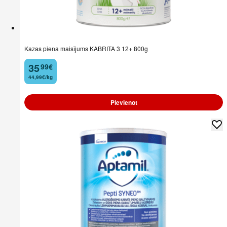
Kazas piena maisījums KABRITA 3 12+ 800g
35
99
€
.
44,99€/kg
Pievienot