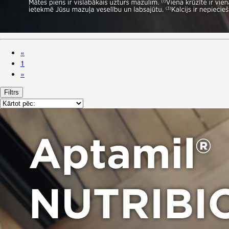
«
1
»
Filtrs