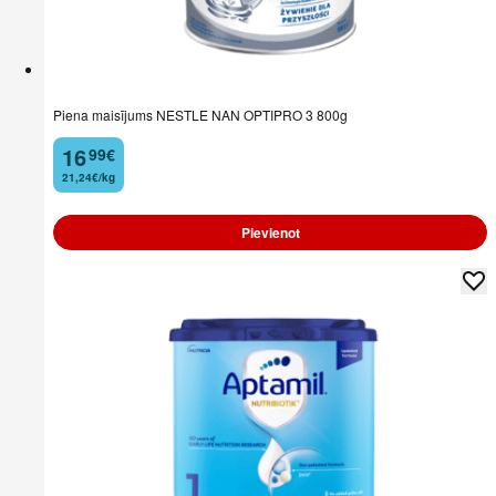
Piena maisījums NESTLE NAN OPTIPRO 3 800g
16
99
€
.
21,24€/kg
Pievienot