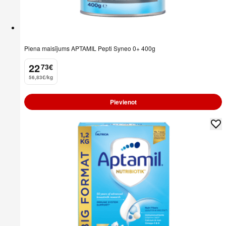
Piena maisījums APTAMIL Pepti Syneo 0+ 400g
22
73
€
.
56,83€/kg
Pievienot