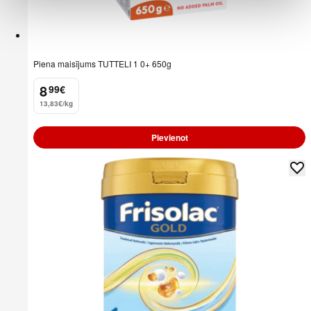
Piena maisījums TUTTELI 1 0+ 650g
8
99
€
.
13,83€/kg
Pievienot