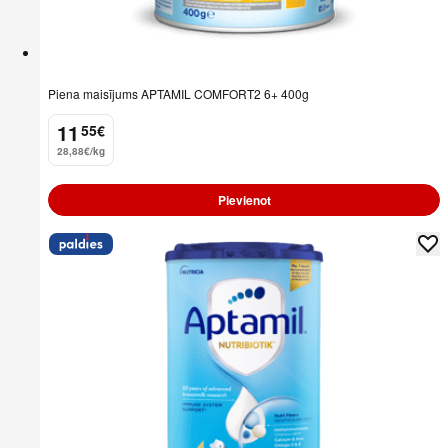
Piena maisījums APTAMIL COMFORT2 6+ 400g
11
55
€
.
28,88€/kg
Pievienot