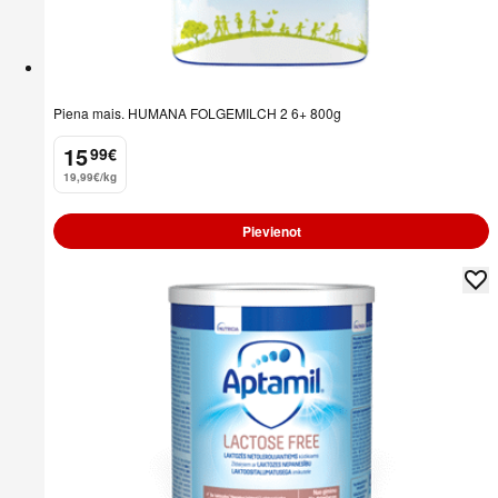
Piena mais. HUMANA FOLGEMILCH 2 6+ 800g
15
99
€
.
19,99€/kg
Pievienot