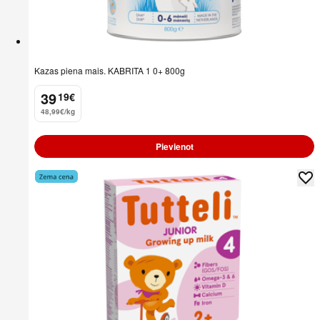
Kazas piena mais. KABRITA 1 0+ 800g
39
19
€
.
48,99€/kg
Pievienot