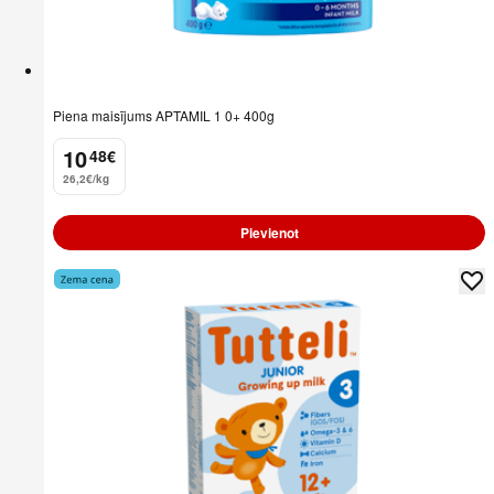
Piena maisījums APTAMIL 1 0+ 400g
10
48
€
.
26,2€/kg
Pievienot