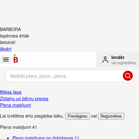
BARBORA
Iepērcies ērtāk
lietotnē!
Atvērt
Ienākt
vai reģistrēties
Mājas lapa
Zīdaiņu un bērnu preces
Piena maisījumi
Lai izvēlētos ērtu piegādes laiku
,
vai
Pieslēgties
Reģistrēties
Piena maisījumi
41
Piena maisījums no dzimšanas
11