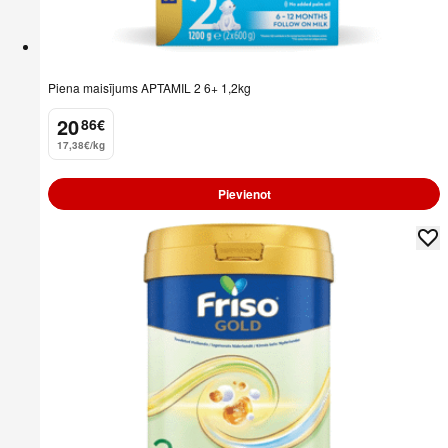
Piena maisījums APTAMIL 2 6+ 1,2kg
20
86
€
.
17,38€/kg
Pievienot