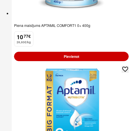
Piena maisījums APTAMIL COMFORT1 0+ 400g
10
77
€
.
26,93€/kg
Pievienot