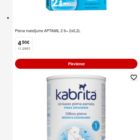
Piena maisījums APTAMIL 2 6+ 2x0,2L
4
50
€
.
11,25€/l
Pievienot