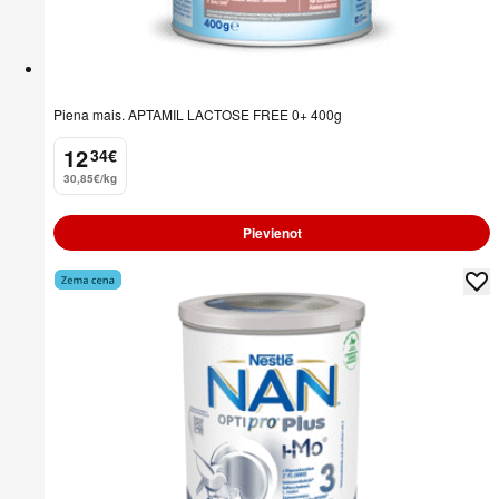
Piena mais. APTAMIL LACTOSE FREE 0+ 400g
12
34
€
.
30,85€/kg
Pievienot