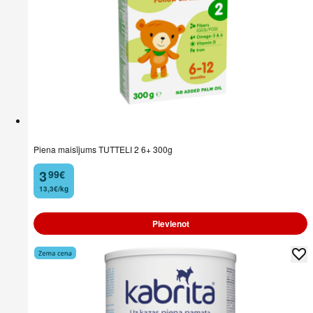
Piena maisījums TUTTELI 2 6+ 300g
3
99
€
.
13,3€/kg
Pievienot