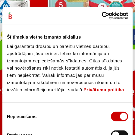
Šī tīmekļa vietne izmanto sīkfailus
Lai garantētu drošību un pareizu vietnes darbību,
apstrādājam jūsu ierīces tehnisko informāciju un
izmantojam nepieciešamās sīkdatnes. Citas sīkdatnes
vai novērošanas rīki netiek iestatīti automātiski, ja jūs
tiem nepiekrītat. Vairāk informācijas par mūsu
izmantotajām sīkdatnēm un novērošanas rīkiem un to
ievākto informāciju meklējiet sadaļā
Privātuma politika
.
Piekrišanas
Nepieciešams
izvēle