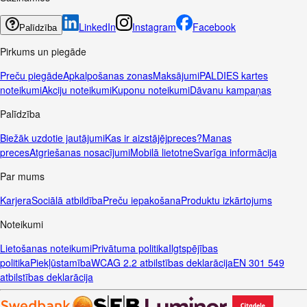
LinkedIn
Instagram
Facebook
Palīdzība
Pirkums un piegāde
Preču piegāde
Apkalpošanas zonas
Maksājumi
PALDIES kartes
noteikumi
Akciju noteikumi
Kuponu noteikumi
Dāvanu kampaņas
Palīdzība
Biežāk uzdotie jautājumi
Kas ir aizstājējpreces?
Manas
preces
Atgriešanas nosacījumi
Mobilā lietotne
Svarīga informācija
Par mums
Karjera
Sociālā atbildība
Preču iepakošana
Produktu izkārtojums
Noteikumi
Lietošanas noteikumi
Privātuma politika
Ilgtspējības
politika
Piekļūstamība
WCAG 2.2 atbilstības deklarācija
EN 301 549
atbilstības deklarācija