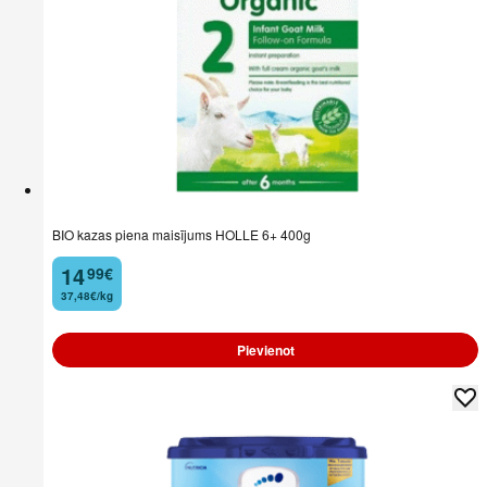
BIO kazas piena maisījums HOLLE 6+ 400g
14
99
€
.
37,48€/kg
Pievienot