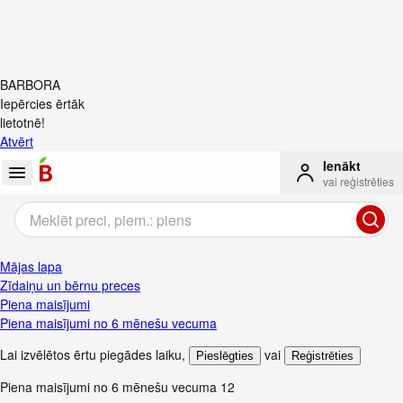
BARBORA
Iepērcies ērtāk
lietotnē!
Atvērt
Ienākt
vai reģistrēties
Mājas lapa
Zīdaiņu un bērnu preces
Piena maisījumi
Piena maisījumi no 6 mēnešu vecuma
Lai izvēlētos ērtu piegādes laiku
,
vai
Pieslēgties
Reģistrēties
Piena maisījumi no 6 mēnešu vecuma
12