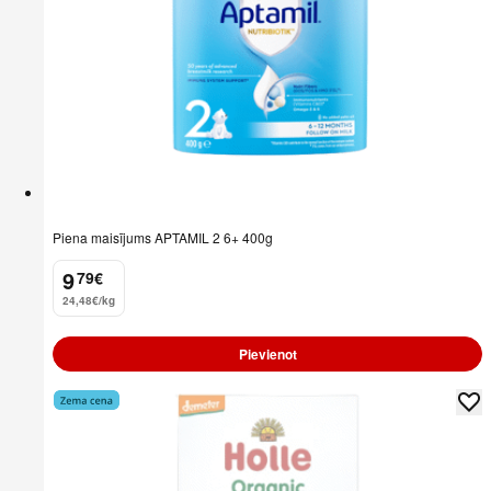
Piena maisījums APTAMIL 2 6+ 400g
9
79
€
.
24,48€/kg
Pievienot