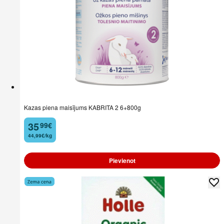
Kazas piena maisījums KABRITA 2 6+800g
35
99
€
.
44,99€/kg
Pievienot