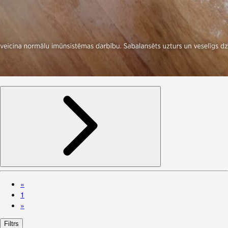
«
1
»
Filtrs