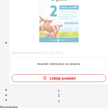
BIO piena maisījums HOLLE 2 6+ 600g
Atvainojiet, šobrīd prece nav pieejama.
Līdzīgi produkti
«
1
»
Sazināmies