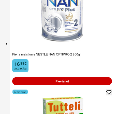
Piena maisījums NESTLE NAN OPTIPRO 2 800g
16
99
€
.
21,24€/kg
Pievienot