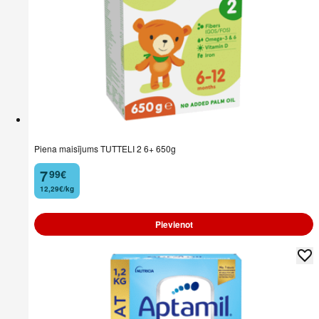
Piena maisījums TUTTELI 2 6+ 650g
7
99
€
.
12,29€/kg
Pievienot