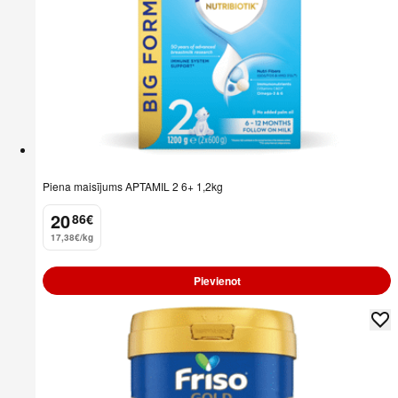
Piena maisījums APTAMIL 2 6+ 1,2kg
20
86
€
.
17,38€/kg
Pievienot