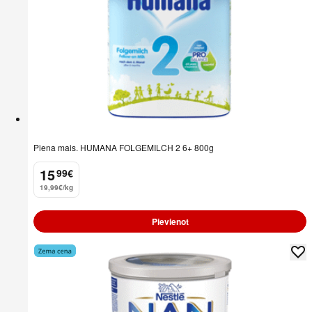
Piena mais. HUMANA FOLGEMILCH 2 6+ 800g
15
99
€
.
19,99€/kg
Pievienot