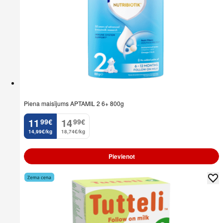
Piena maisījums APTAMIL 2 6+ 800g
11
14
99
€
99
€
.
.
14,99€/kg
18,74€/kg
Pievienot