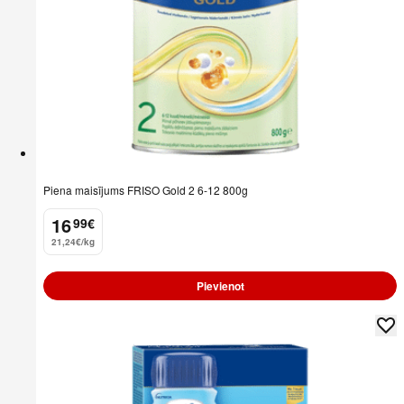
Piena maisījums FRISO Gold 2 6-12 800g
16
99
€
.
21,24€/kg
Pievienot