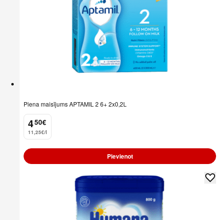
Piena maisījums APTAMIL 2 6+ 2x0,2L
4
50
€
.
11,25€/l
Pievienot