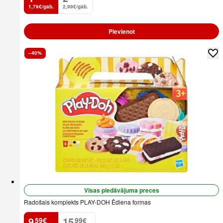
1,79€/gab.
2,99€/gab.
Pievienot
–40%
Visas piedāvājuma preces
Radošais komplekts PLAY-DOH Ēdiena formas
9
15
59
€
99
€
.
.