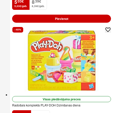
5
8
03
€
39
€
.
.
5,03€/gab.
8,39€/gab.
Pievienot
–40%
Visas piedāvājuma preces
Radošais komplekts PLAY-DOH Dzimšanas diena