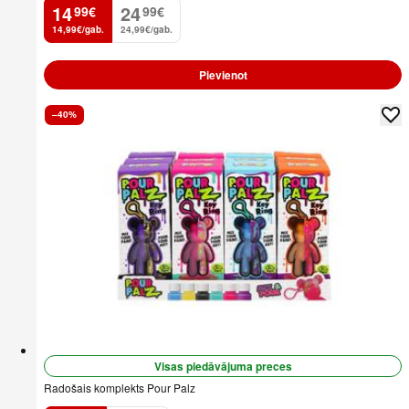
14
24
99
€
99
€
.
.
14,99€/gab.
24,99€/gab.
Pievienot
–40%
Visas piedāvājuma preces
Radošais komplekts Pour Palz