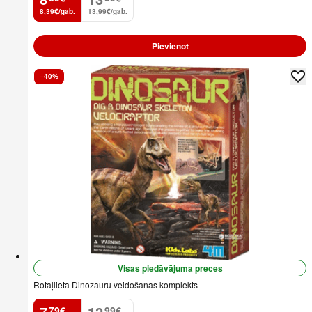
8,39€/gab.
13,99€/gab.
Pievienot
–40%
Visas piedāvājuma preces
Rotaļlieta Dinozauru veidošanas komplekts
7
12
79
€
99
€
.
.