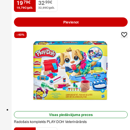
19
32
79
€
99
€
.
.
19,79€/gab.
32,99€/gab.
Pievienot
–40%
Visas piedāvājuma preces
Radošais komplekts PLAY-DOH Veterinārārsts