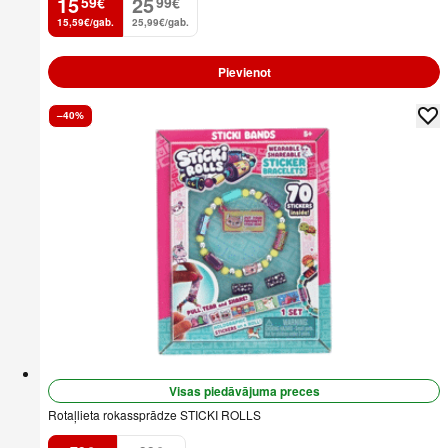
15
25
59
€
99
€
.
.
15,59€/gab.
25,99€/gab.
Pievienot
–40%
Visas piedāvājuma preces
Rotaļlieta rokassprādze STICKI ROLLS