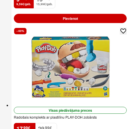
9,59€/gab.
15,99€/gab.
Pievienot
–40%
Visas piedāvājuma preces
Radošais komplekts ar plastilīnu PLAY-DOH zobārsts
17
29
99
€
99
€
.
.