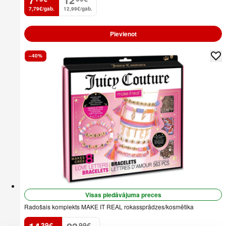
7,79€/gab.
12,99€/gab.
Pievienot
–40%
Visas piedāvājuma preces
Radošais komplekts MAKE IT REAL rokassprādzes/kosmētika
39
€
99
€
.
.