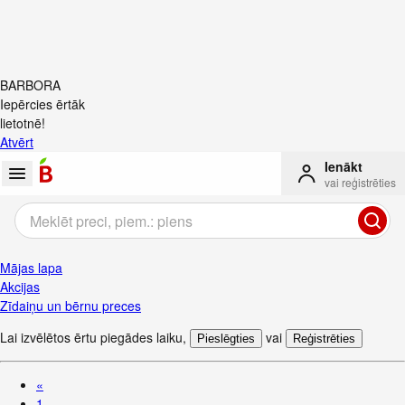
BARBORA
Iepērcies ērtāk
lietotnē!
Atvērt
Ienākt
vai reģistrēties
Mājas lapa
Akcijas
Zīdaiņu un bērnu preces
Lai izvēlētos ērtu piegādes laiku
,
vai
Pieslēgties
Reģistrēties
«
1