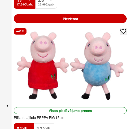
17,99€/gab.
29,99€/gab.
Pievienot
–40%
Visas piedāvājuma preces
Plīša rotaļlieta PEPPA PIG 15cm
8
13
39
€
99
€
.
.