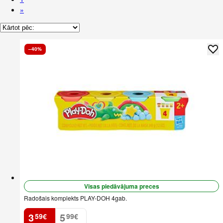
»
–40%
Visas piedāvājuma preces
Radošais komplekts PLAY-DOH 4gab.
3
5
59
€
99
€
.
.