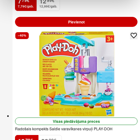
7
12
.
.
7,79€/gab.
12,99€/gab.
Pievienot
–40%
Visas piedāvājuma preces
Radošais kompekts Saldie varavīksnes virpuļi PLAY-DOH