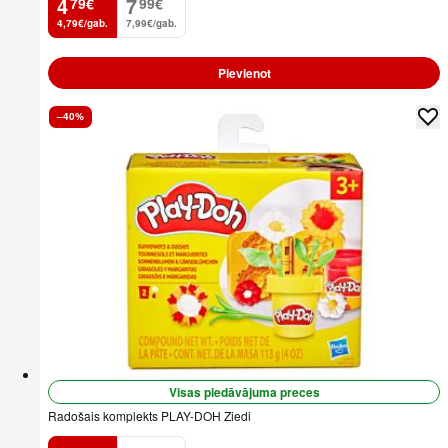
4
7
79
€
99
€
.
.
4,79€/gab.
7,99€/gab.
Pievienot
–40%
Visas piedāvājuma preces
Radošais komplekts PLAY-DOH Ziedi