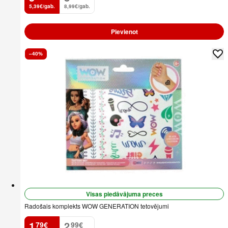
5,39€/gab.
8,99€/gab.
Pievienot
–40%
Visas piedāvājuma preces
Radošais komplekts WOW GENERATION tetovējumi
1
2
79
€
99
€
.
.