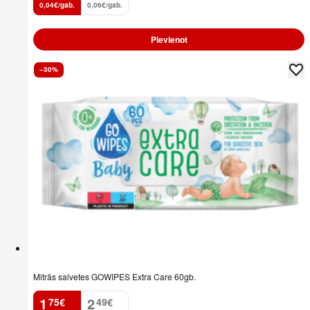
0,04€/gab.
0,06€/gab.
Pievienot
–30%
Mitrās salvetes GOWIPES Extra Care 60gb.
1
2
75
€
49
€
.
.