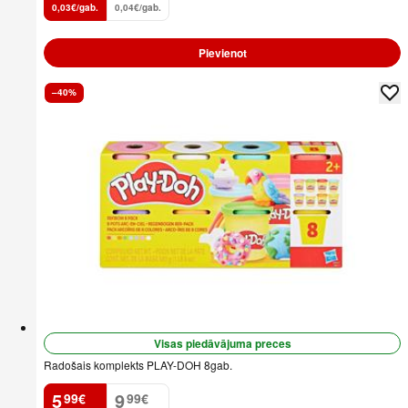
0,03€/gab.
0,04€/gab.
Pievienot
–40%
Visas piedāvājuma preces
Radošais komplekts PLAY-DOH 8gab.
5
9
99
€
99
€
.
.