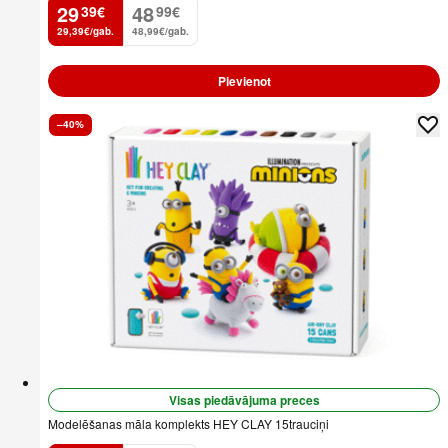
29
48
39
€
99
€
.
.
29,39€/gab.
48,99€/gab.
Pievienot
–40%
Visas piedāvājuma preces
Modelēšanas māla komplekts HEY CLAY 15trauciņi