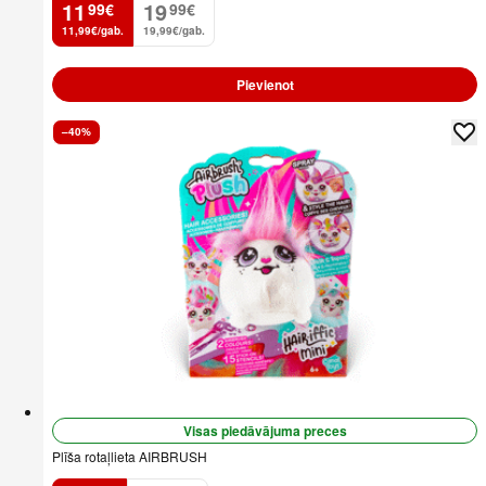
11
19
99
€
99
€
.
.
11,99€/gab.
19,99€/gab.
Pievienot
–40%
Visas piedāvājuma preces
Plīša rotaļlieta AIRBRUSH