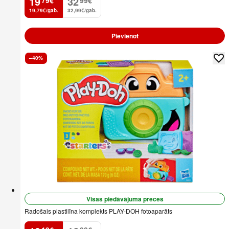
19
32
79
€
99
€
.
.
19,79€/gab.
32,99€/gab.
Pievienot
–40%
Visas piedāvājuma preces
Radošais plastilīna komplekts PLAY-DOH fotoaparāts