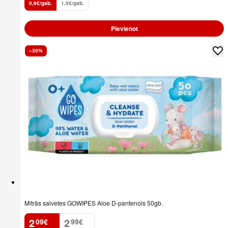
0,9€/gab.
1,5€/gab.
Pievienot
–30%
Mitrās salvetes GOWIPES Aloe D-pantenols 50gb.
2
2
09
€
99
€
.
.