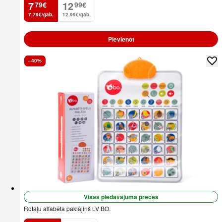
7
12
79
€
99
€
.
.
7,79€/gab.
12,99€/gab.
Pievienot
–40%
Visas piedāvājuma preces
Rotaļu alfabēta paklājiņš LV BO.