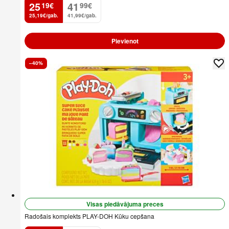
25
41
19
€
99
€
.
.
25,19€/gab.
41,99€/gab.
Pievienot
–40%
Visas piedāvājuma preces
Radošais komplekts PLAY-DOH Kūku cepšana