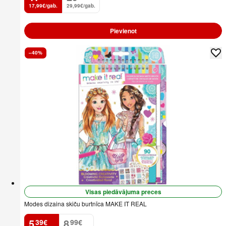
17,99€/gab.
29,99€/gab.
Pievienot
–40%
Visas piedāvājuma preces
Modes dizaina skiču burtnīca MAKE IT REAL
5
8
39
€
99
€
.
.