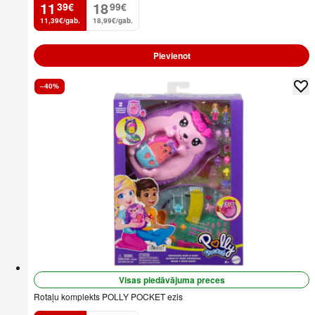
11
18
39
€
99
€
.
.
11,39€/gab.
18,99€/gab.
Pievienot
–40%
Visas piedāvājuma preces
Rotaļu komplekts POLLY POCKET ezis