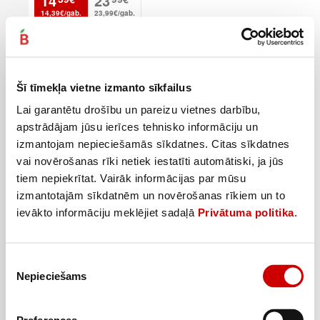
14
23
14,39€/gab.
23,99€/gab.
Pievienot
–40%
Šī tīmekļa vietne izmanto sīkfailus
Lai garantētu drošību un pareizu vietnes darbību,
apstrādājam jūsu ierīces tehnisko informāciju un
izmantojam nepieciešamās sīkdatnes. Citas sīkdatnes
vai novērošanas rīki netiek iestatīti automātiski, ja jūs
tiem nepiekrītat. Vairāk informācijas par mūsu
izmantotajām sīkdatnēm un novērošanas rīkiem un to
ievākto informāciju meklējiet sadaļā
Privātuma politika
.
Piekrišanas
Nepieciešams
Visas piedāvājuma preces
izvēle
Radošais komplekts PLAY-DOH Mazais pavārs
59
€
99
€