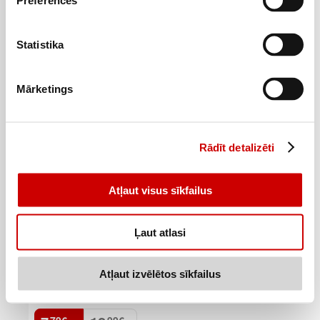
12
20
.
.
Preferences
12,59€/gab.
20,99€/gab.
Statistika
Pievienot
–40%
Mārketings
Rādīt detalizēti
Atļaut visus sīkfailus
Ļaut atlasi
Atļaut izvēlētos sīkfailus
Visas piedāvājuma preces
Radošais manikīra komplekts WOW GENERATION
79
€
99
€