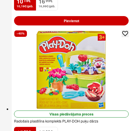
10
16
19
€
99
€
.
.
10,19€/gab.
16,99€/gab.
Pievienot
–40%
Visas piedāvājuma preces
Radošais plastilīna komplekts PLAY-DOH puķu dārzs