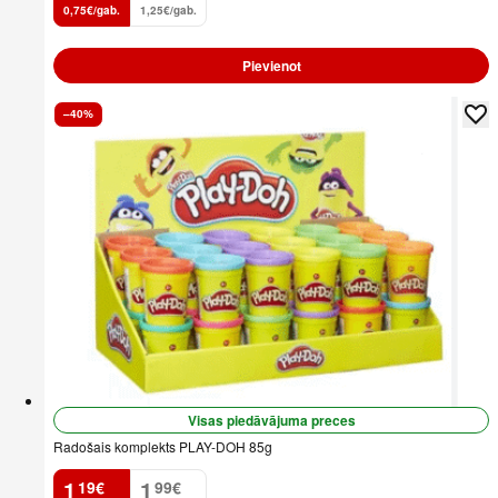
0,75€/gab.
1,25€/gab.
Pievienot
–40%
Visas piedāvājuma preces
Radošais komplekts PLAY-DOH 85g
1
1
19
€
99
€
.
.