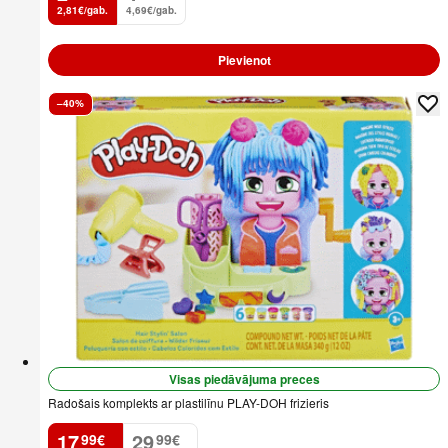
2,81€/gab.
4,69€/gab.
Pievienot
–40%
Visas piedāvājuma preces
Radošais komplekts ar plastilīnu PLAY-DOH frizieris
17
29
99
€
99
€
.
.