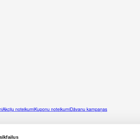
mi
Akciju noteikumi
Kuponu noteikumi
Dāvanu kampaņas
as nosacījumi
Mobilā lietotne
Svarīga informācija
sīkfailus