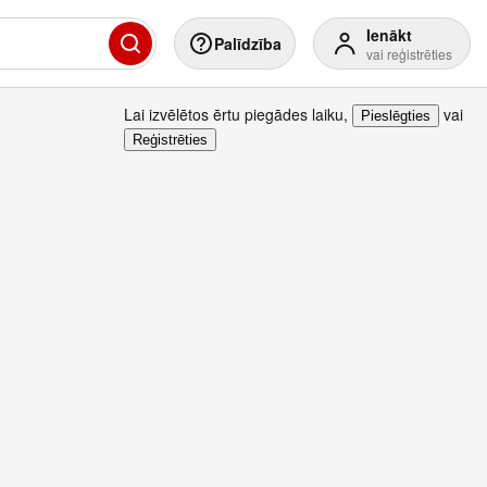
Ienākt
Palīdzība
vai reģistrēties
Lai izvēlētos ērtu piegādes laiku
,
vai
Pieslēgties
Reģistrēties