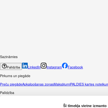
Sazināmies
LinkedIn
Instagram
Facebook
Palīdzība
Pirkums un piegāde
Preču piegāde
Apkalpošanas zonas
Maksājumi
PALDIES kartes noteiku
Palīdzība
Biežāk uzdotie jautājumi
Kas ir aizstājējpreces?
Manas preces
Atgriešan
Šī tīmekļa vietne izmanto 