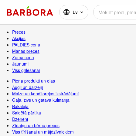
Lv
Preces
Akcijas
PALDIES cena
Manas preces
Zema cena
Jaunumi
Viss grilēšanai
Piena produkti un olas
Augļi un dārzeņi
Maize un konditorejas izstrādājumi
Gaļa, zivs un gatavā kulinārija
Bakaleja
Saldētā pārtika
Dzērieni
Zīdaiņu un bērnu preces
Viss tīrīšanai un mājdzīvniekiem