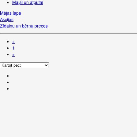
Mājai un atpūtai
Mājas lapa
Akcijas
Zīdaiņu un bērnu preces
«
1
»