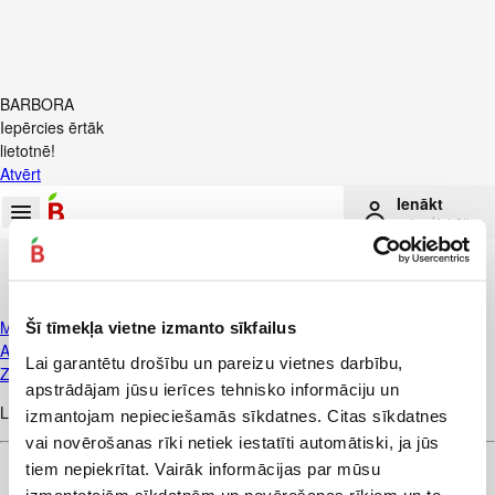
BARBORA
Iepērcies ērtāk
lietotnē!
Atvērt
Ienākt
vai reģistrēties
Mājas lapa
Šī tīmekļa vietne izmanto sīkfailus
Akcijas
Lai garantētu drošību un pareizu vietnes darbību,
Zīdaiņu un bērnu preces
apstrādājam jūsu ierīces tehnisko informāciju un
Lai izvēlētos ērtu piegādes laiku
,
vai
izmantojam nepieciešamās sīkdatnes. Citas sīkdatnes
Pieslēgties
Reģistrēties
vai novērošanas rīki netiek iestatīti automātiski, ja jūs
tiem nepiekrītat. Vairāk informācijas par mūsu
«
1
izmantotajām sīkdatnēm un novērošanas rīkiem un to