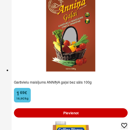
Garšvielu maisījums ANNIŅA gaļai bez sāls 100g
1
69
€
.
16,9€/kg
Pievienot