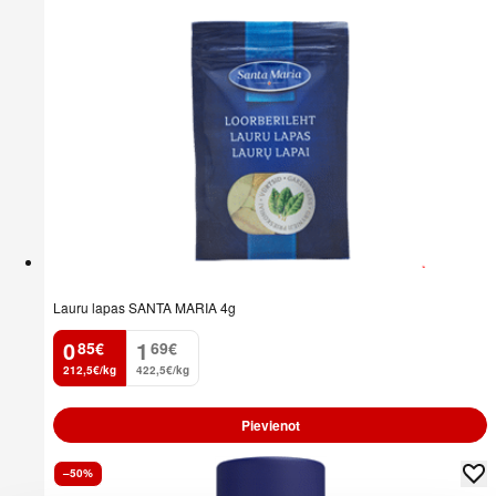
Lauru lapas SANTA MARIA 4g
0
1
85
€
69
€
.
.
212,5€/kg
422,5€/kg
Pievienot
–50%