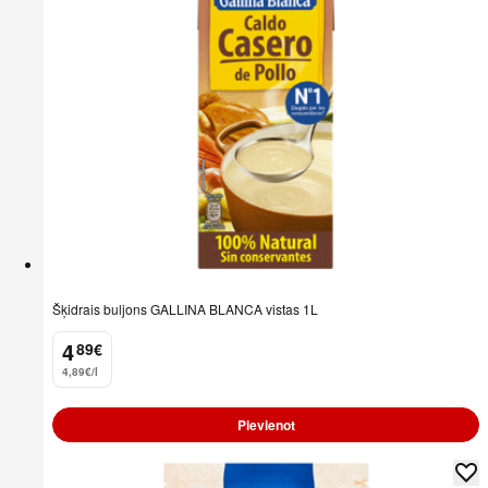
Šķidrais buljons GALLINA BLANCA vistas 1L
4
89
€
.
4,89€/l
Pievienot