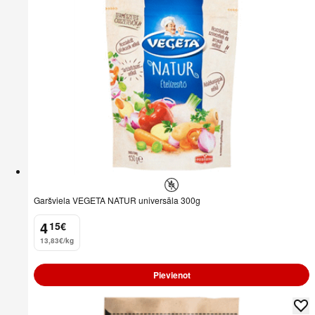
Garšviela VEGETA NATUR universāla 300g
4
15
€
.
13,83€/kg
Pievienot