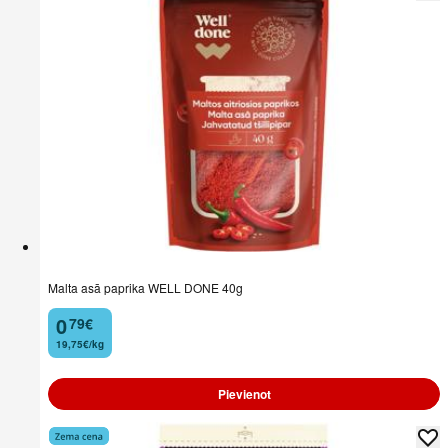
Malta asā paprika WELL DONE 40g
0
79
€
.
19,75€/kg
Pievienot