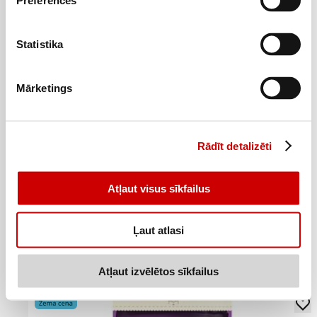
Preferences
Statistika
Mārketings
Rādīt detalizēti
Atļaut visus sīkfailus
Gaļas garšviela WELL DONE 60g
0
99
€
.
Ļaut atlasi
16,5€/kg
Atļaut izvēlētos sīkfailus
Pievienot