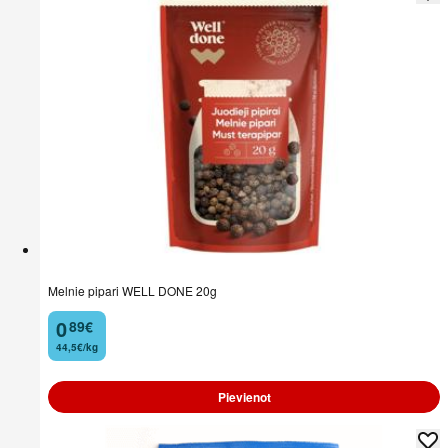
Melnie pipari WELL DONE 20g
0
89
€
.
44,5€/kg
Pievienot