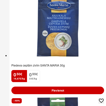
Piedeva ceptām zivīm SANTA MARIA 30g
0
0
50
€
99
€
.
.
16,67€/kg
33€/kg
Pievienot
–49%