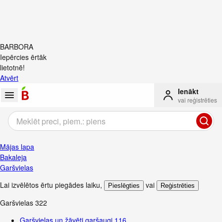
BARBORA
Iepērcies ērtāk
lietotnē!
Atvērt
Ienākt
vai reģistrēties
Mājas lapa
Bakaleja
Garšvielas
Lai izvēlētos ērtu piegādes laiku
,
vai
Pieslēgties
Reģistrēties
Garšvielas
322
Garšvielas un žāvēti garšaugi
116