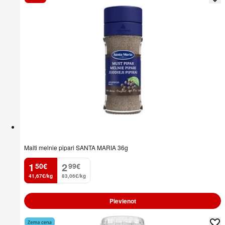
Malti melnie pipari SANTA MARIA 36g
1
2
50
€
99
€
.
.
41,67€/kg
83,06€/kg
Pievienot