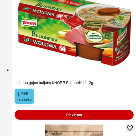
Liellopu gaļas buljons KNORR Bulionetka 112g
1
79
€
.
15,98€/kg
Pievienot