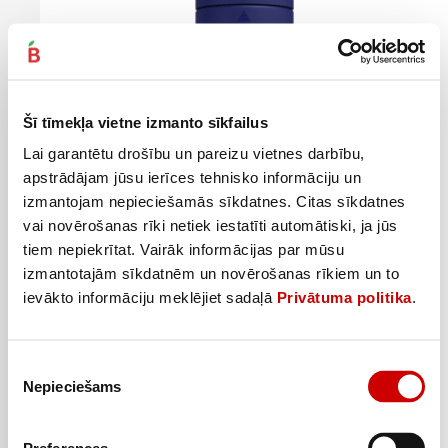
Šī tīmekļa vietne izmanto sīkfailus
Lai garantētu drošību un pareizu vietnes darbību,
apstrādājam jūsu ierīces tehnisko informāciju un
izmantojam nepieciešamās sīkdatnes. Citas sīkdatnes
vai novērošanas rīki netiek iestatīti automātiski, ja jūs
tiem nepiekrītat. Vairāk informācijas par mūsu
izmantotajām sīkdatnēm un novērošanas rīkiem un to
Persilāde SANTA MARIA 48g
ievākto informāciju meklējiet sadaļā
Privātuma politika
.
0
1
78
€
55
€
.
.
16,25€/kg
32,29€/kg
Piekrišanas
Pievienot
Nepieciešams
izvēle