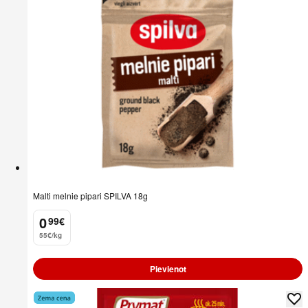
Malti melnie pipari SPILVA 18g
0
99
€
.
55€/kg
Pievienot