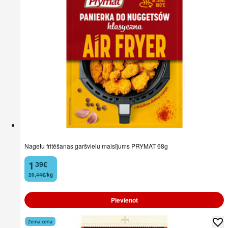
Nagetu fritēšanas garšvielu maisījums PRYMAT 68g
1
39
€
.
20,44€/kg
Pievienot