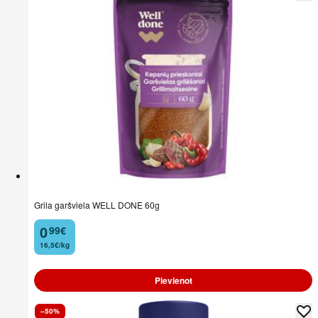
Grila garšviela WELL DONE 60g
0
99
€
.
16,5€/kg
Pievienot
–50%