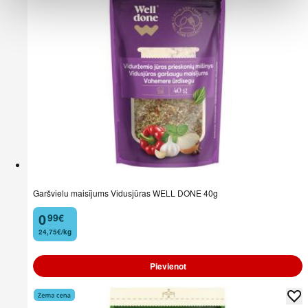
Garšvielu maisījums Vidusjūras WELL DONE 40g
0
99
€
.
24,75€/kg
Pievienot