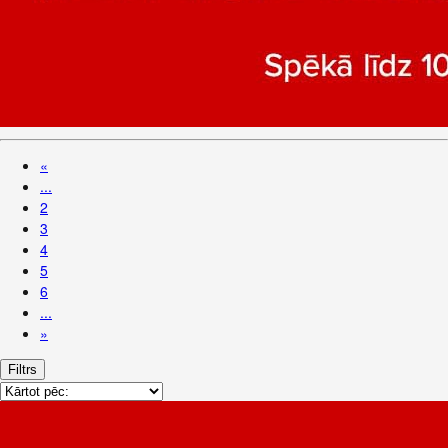
«
...
2
3
4
5
6
...
»
Filtrs