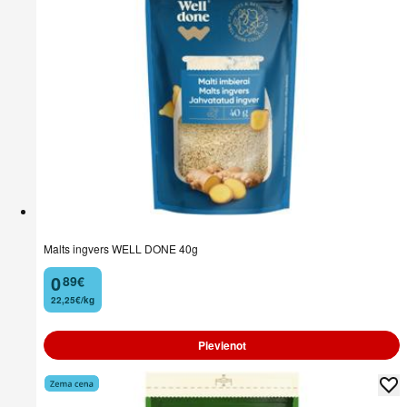
Malts ingvers WELL DONE 40g
0
89
€
.
22,25€/kg
Pievienot