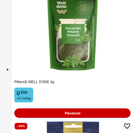
Pētersīļi WELL DONE 4g
0
59
€
.
147,5€/kg
Pievienot
–49%