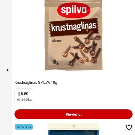
Krustnagliņas SPILVA 18g
1
69
€
.
93,89€/kg
Pievienot